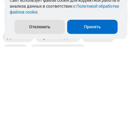
Cайт использует файлы cookie для корректной работы и
анализа данных в соответствии с
Политикой обработки
файлов cookie
.
info@akkamulik.by
Отклонить
Принять
Доставка
Пункты выдачи
Магазины
Оплата
Безналичный расчет
Прием б/у акб
Информация
Отзывы
Контакты
© 2026. ООО «Аккамулик». 220056, Беларусь, г. Минск,
пр. Независимости, д.199.
УНП 192748524. Зарегистрирован в торговом реестре
№ 369712 от 01.03.2017