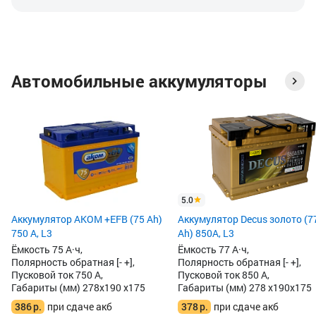
Автомобильные аккумуляторы
5.0
Аккумулятор AKOM +EFB (75 Ah)
Аккумулятор Decus золото (7
750 А, L3
Ah) 850А, L3
Ёмкость 75 А·ч,
Ёмкость 77 А·ч,
Полярность обратная [- +],
Полярность обратная [- +],
Пусковой ток 750 А,
Пусковой ток 850 А,
Габариты (мм) 278x190 x175
Габариты (мм) 278 x190x175
386
р.
при сдаче акб
378
р.
при сдаче акб