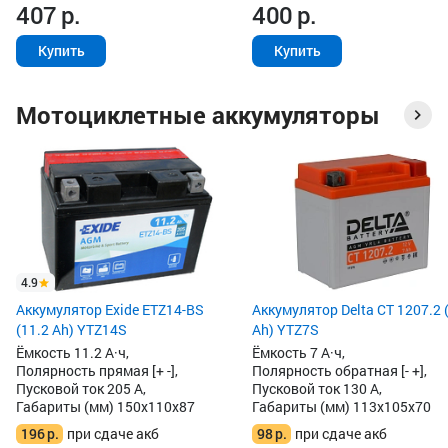
407
р.
400
р.
Купить
Купить
Мотоциклетные аккумуляторы
4.9
Аккумулятор Exide ETZ14-BS
Аккумулятор Delta CT 1207.2 
(11.2 Ah) YTZ14S
Ah) YTZ7S
Ёмкость 11.2 А·ч,
Ёмкость 7 А·ч,
Полярность прямая [+ -],
Полярность обратная [- +],
Пусковой ток 205 А,
Пусковой ток 130 А,
Габариты (мм) 150x110x87
Габариты (мм) 113x105x70
196
р.
при сдаче акб
98
р.
при сдаче акб