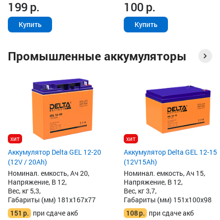
199
р.
100
р.
Купить
Купить
Промышленные аккумуляторы
хит
хит
Аккумулятор Delta GEL 12-20
Аккумулятор Delta GEL 12-15
(12V / 20Ah)
(12V15Ah)
Номинал. емкость, Ач 20,
Номинал. емкость, Ач 15,
Напряжение, В 12,
Напряжение, В 12,
Вес, кг 5,3,
Вес, кг 3,7,
Габариты (мм) 181x167x77
Габариты (мм) 151x100x98
151
р.
при сдаче акб
108
р.
при сдаче акб