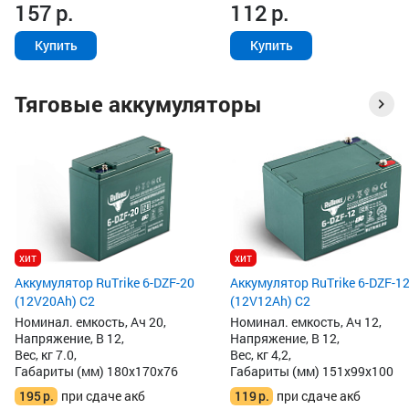
157
р.
112
р.
Купить
Купить
Тяговые аккумуляторы
хит
хит
Аккумулятор RuTrike 6-DZF-20
Аккумулятор RuTrike 6-DZF-1
(12V20Ah) C2
(12V12Ah) C2
Номинал. емкость, Ач 20,
Номинал. емкость, Ач 12,
Напряжение, В 12,
Напряжение, В 12,
Вес, кг 7.0,
Вес, кг 4,2,
Габариты (мм) 180x170x76
Габариты (мм) 151x99x100
195
р.
при сдаче акб
119
р.
при сдаче акб