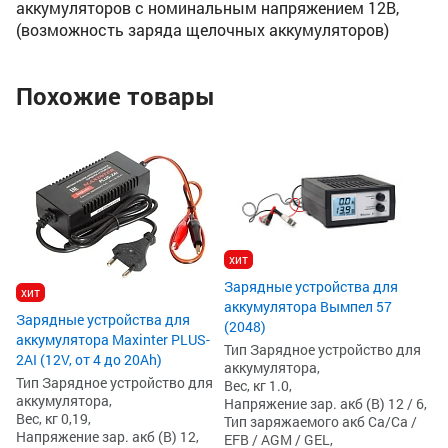
аккумуляторов с номинальным напряжением 12В,
(возможность заряда щелочных аккумуляторов)
Похожие товары
х
За
ак
15
Ти
ак
Ве
хит
На
Ти
Зарядные устройства для
хит
EF
аккумулятора Вымпел 57
1
Зарядные устройства для
(2048)
аккумулятора Maxinter PLUS-
Тип Зарядное устройство для
2AI (12V, от 4 до 20Ah)
аккумулятора,
Тип Зарядное устройство для
Вес, кг 1.0,
аккумулятора,
Напряжение зар. акб (В) 12 / 6,
Вес, кг 0,19,
Тип заряжаемого акб Ca/Ca /
Напряжение зар. акб (В) 12,
EFB / AGM / GEL,