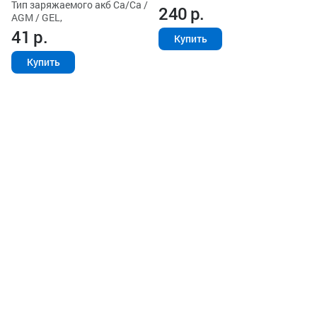
Тип заряжаемого акб Ca/Ca /
240
р.
AGM / GEL,
41
р.
Купить
Купить