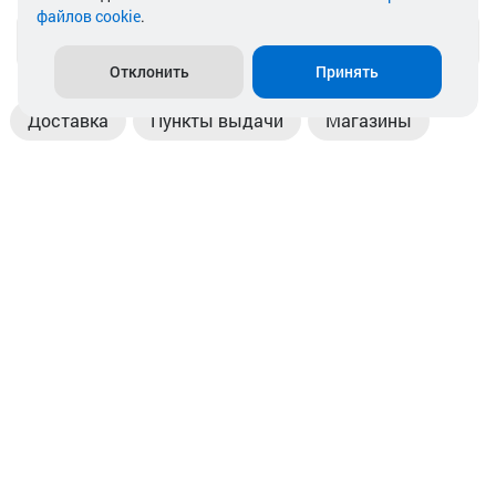
файлов cookie
.
info@akkamulik.by
Отклонить
Принять
Доставка
Пункты выдачи
Магазины
Оплата
Безналичный расчет
Прием б/у акб
Информация
Отзывы
Контакты
© 2026. ООО «Аккамулик». 220056, Беларусь, г. Минск,
пр. Независимости, д.199.
УНП 192748524. Зарегистрирован в торговом реестре
№ 369712 от 01.03.2017