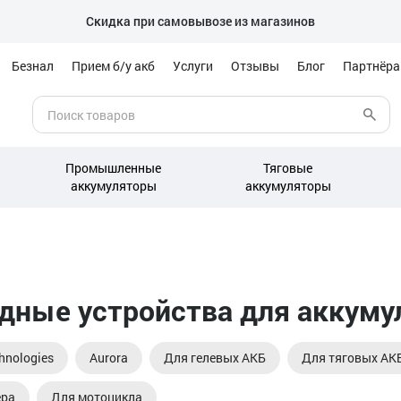
Скидка при самовывозе из магазинов
Безнал
Прием б/у акб
Услуги
Отзывы
Блог
Партнёр
Промышленные
Тяговые
аккумуляторы
аккумуляторы
дные устройства для аккуму
hnologies
Aurora
Для гелевых АКБ
Для тяговых АК
ера
Для мотоцикла