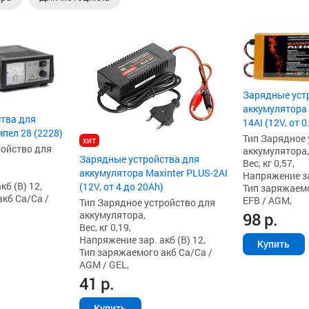
Зарядные уст
аккумулятора 
тва для
14AI (12V, от 
пел 28 (2228)
Тип Зарядное 
хит
ройство для
аккумулятора,
Зарядные устройства для
Вес, кг 0,57,
аккумулятора Maxinter PLUS-2AI
Напряжение зар
б (В) 12,
(12V, от 4 до 20Ah)
Тип заряжаемо
кб Ca/Ca /
EFB / AGM,
Тип Зарядное устройство для
аккумулятора,
98
р.
Вес, кг 0,19,
Напряжение зар. акб (В) 12,
Купить
Тип заряжаемого акб Ca/Ca /
AGM / GEL,
41
р.
Купить