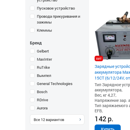
устройство
Пусковое устройство
Провода прикуривания и
зажимы
Клеммы
Бренд
Gelbert
хит
MaxInter
Зарядные устройс
RuTrike
аккумулятора Max
Вымпел
15CT (6/12/24V, от
General Technologies
Тип Зарядное уст
аккумулятора,
Bosch
Вес, кг 4,27,
RDrive
Напряжение зар. ак
Тип заряжаемого а
Aurora
EFB,
142
р.
Все
12
вариантов
Купить