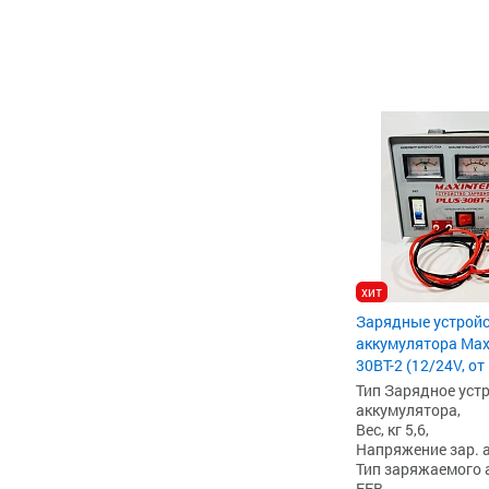
хит
Зарядные устройс
аккумулятора Max
30BT-2 (12/24V, от
Тип Зарядное уст
аккумулятора,
Вес, кг 5,6,
Напряжение зар. ак
Тип заряжаемого а
EFB,