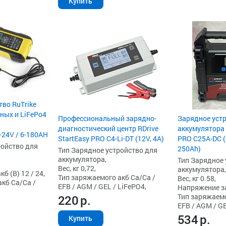
Купить
тво RuTrike
ных и LiFePo4
Профессиональный зарядно-
Зарядное уст
диагностический центр RDrive
аккумулятора 
24V / 6-180AН
StartEasy PRO С4-Li-DT (12V, 4А)
PRO C25A-DC (1
ройство для
250Ah)
Тип Зарядное устройство для
аккумулятора,
Тип Зарядное 
Вес, кг 0,72,
аккумулятора,
б (В) 12 / 24,
Тип заряжаемого акб Ca/Ca /
Вес, кг 0.58,
кб Ca/Ca /
EFB / AGM / GEL / LiFePO4,
Напряжение зар
Тип заряжаемо
220
р.
EFB / AGM / GE
534
р.
Купить