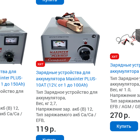
хит
хит
Зарядные уст
аккумулятора 
тва для
Зарядные устройства для
inter PLUS-
Тип Зарядное 
аккумулятора Maxinter PLUS-
аккумулятора,
 1 до 150Ah)
10AT (12V, от 1 до 100Ah)
Вес, кг 1.0,
ройство для
Тип Зарядное устройство для
Напряжение зар
аккумулятора,
Тип заряжаемо
Вес, кг 2,7,
EFB / AGM / GE
б (В) 12,
Напряжение зар. акб (В) 12,
270
р.
кб Ca/Ca /
Тип заряжаемого акб Ca/Ca /
EFB,
Купить
119
р.
Купить