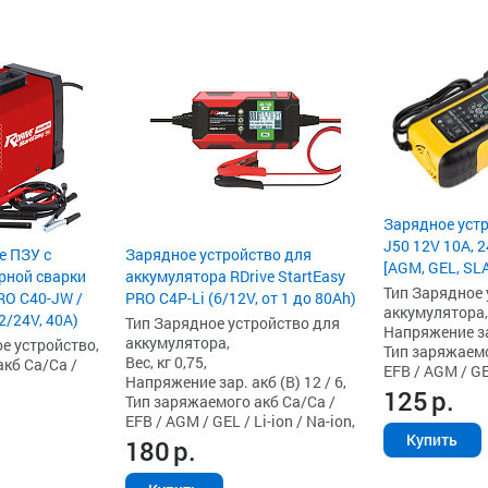
Зарядное устр
J50 12V 10A, 
е ПЗУ с
Зарядное устройство для
[AGM, GEL, SLA,
рной сварки
аккумулятора RDrive StartEasy
Тип Зарядное 
PRO C40-JW /
PRO C4P-Li (6/12V, от 1 до 80Ah)
аккумулятора,
2/24V, 40А)
Тип Зарядное устройство для
Напряжение зар
аккумулятора,
е устройство,
Тип заряжаемо
Вес, кг 0,75,
кб Ca/Ca /
EFB / AGM / GEL 
Напряжение зар. акб (В) 12 / 6,
125
р.
Тип заряжаемого акб Ca/Ca /
EFB / AGM / GEL / Li-ion / Na-ion,
Купить
180
р.