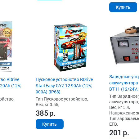
Купить
Зарядные уст
во RDrive
Пусковое устройство RDrive
аккумулятора 
120Ah (12V,
StartEasy GYZ 12 90Ah (12V,
BT-11 (12/24V,
900A) (IP68)
Тип Зарядное 
ойство,
Тип Пусковое устройство,
аккумулятора,
Вес, кг 0.55,
Вес, кг 5,4,
385
р.
Напряжение зар
Тип заряжаемо
EFB,
Купить
201
р.