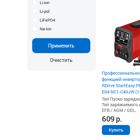
Li-ion
Li-pol
LiFePO4
Na-ion
Применить
Очистить
Профессионально
функцией инверто
RDrive StartEasy 
E04-NC1-C40JW (1
Тип Пуско-зарядно
Тип заряжаемого а
EFB / AGM / GEL,
609
р.
Купить