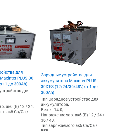
ройства для
Зарядные устройства для
Maxinter PLUS-30
аккумулятора Maxinter PLUS-
 от 1 до 300Ah)
30DT-S (12/24/36/48V, от 1 до
устройство для
300Ah)
Тип Зарядное устройство для
аккумулятора,
. акб (В) 12 / 24,
Вес, кг 14.0,
го акб Ca/Ca /
Напряжение зар. акб (В) 12 / 24 /
36 / 48,
Тип заряжаемого акб Ca/Ca /
EFB,