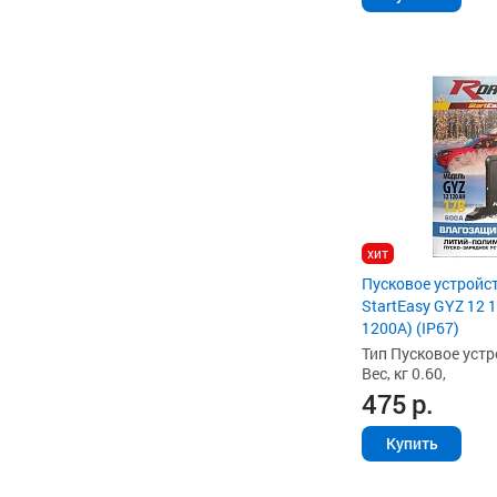
хит
Пусковое устройст
StartEasy GYZ 12 
1200A) (IP67)
Тип Пусковое устр
Вес, кг 0.60,
475
р.
Купить