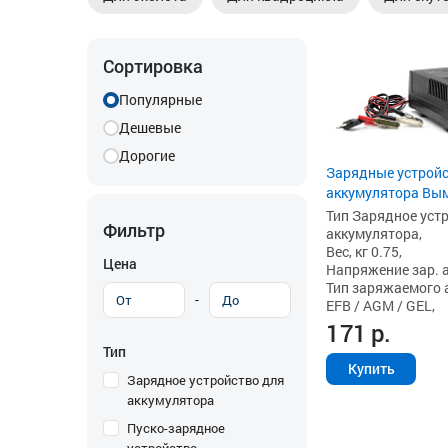
Сортировка
Популярные
Дешевые
Дорогие
Зарядные устройс
аккумулятора Вым
Тип Зарядное уст
Фильтр
аккумулятора,
Вес, кг 0.75,
Цена
Напряжение зар. ак
Тип заряжаемого а
-
EFB / AGM / GEL,
171
р.
Тип
Купить
Зарядное устройство для
аккумулятора
Пуско-зарядное