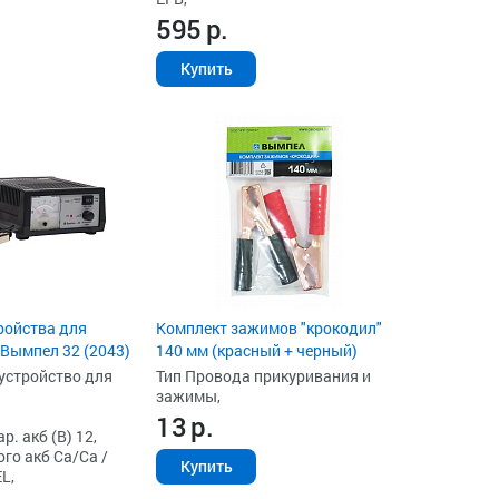
595
р.
Купить
ройства для
Комплект зажимов "крокодил"
Вымпел 32 (2043)
140 мм (красный + черный)
устройство для
Тип Провода прикуривания и
зажимы,
13
р.
. акб (В) 12,
го акб Ca/Ca /
Купить
L,