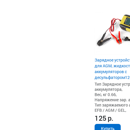
Зарядное устройс
для AGM, жидкост
аккумуляторов с
десульфатором12-
Тип Зарядное уст
аккумулятора,
Вес, кг 0.66,
Напряжение зар. ак
Тип заряжаемого а
EFB / AGM / GEL,
125
р.
Купить