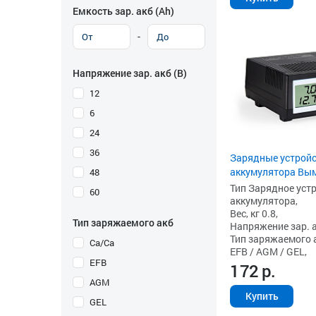
Емкость зар. акб (Аh)
-
Напряжение зар. акб (В)
12
6
24
36
Зарядные устройс
аккумулятора Вым
48
Тип Зарядное уст
60
аккумулятора,
Вес, кг 0.8,
Тип заряжаемого акб
Напряжение зар. ак
Тип заряжаемого а
Ca/Ca
EFB / AGM / GEL,
EFB
172
р.
AGM
Купить
GEL