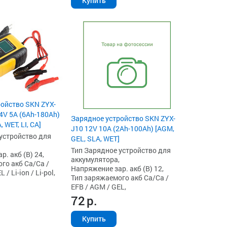
Купить
ойство SKN ZYX-
24V 5A (6Ah-180Ah)
Зарядное устройство SKN ZYX-
 WET, LI, CA]
J10 12V 10A (2Ah-100Ah) [AGM,
устройство для
GEL, SLA, WET]
Тип Зарядное устройство для
. акб (В) 24,
аккумулятора,
го акб Ca/Ca /
Напряжение зар. акб (В) 12,
/ Li-ion / Li-pol,
Тип заряжаемого акб Ca/Ca /
EFB / AGM / GEL,
72
р.
Купить