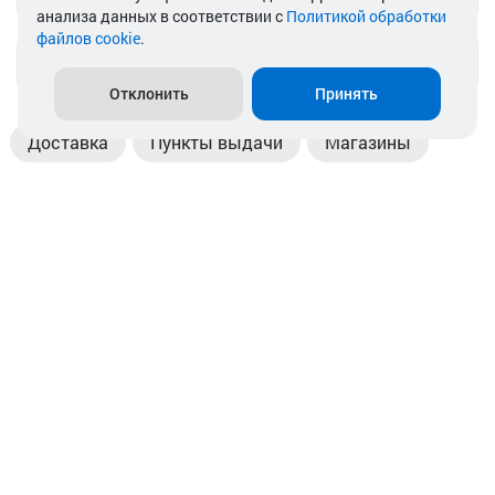
анализа данных в соответствии с
Политикой обработки
файлов cookie
.
info@akkamulik.by
Отклонить
Принять
Доставка
Пункты выдачи
Магазины
Оплата
Безналичный расчет
Прием б/у акб
Информация
Отзывы
Контакты
© 2026. ООО «Аккамулик». 220056, Беларусь, г. Минск,
пр. Независимости, д.199.
УНП 192748524. Зарегистрирован в торговом реестре
№ 369712 от 01.03.2017