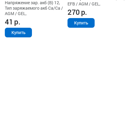
Напряжение зар. акб (В) 12,
EFB / AGM / GEL,
Тип заряжаемого акб Ca/Ca /
270
р.
AGM / GEL,
41
р.
Купить
Купить