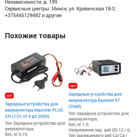
Независимости, д. 199.
Сервисные центры: Минск, ул. Кривичская 18-3;
+375445129482 и другие
Похожие товары
х
За
ак
15
Ти
ак
Ве
хит
На
Ти
Зарядные устройства для
хит
EF
аккумулятора Вымпел 57
1
Зарядные устройства для
(2048)
аккумулятора Maxinter PLUS-
Тип Зарядное устройство для
2AI (12V, от 4 до 20Ah)
аккумулятора,
Тип Зарядное устройство для
Вес, кг 1.0,
аккумулятора,
Напряжение зар. акб (В) 12 / 6,
Вес, кг 0,19,
Тип заряжаемого акб Ca/Ca /