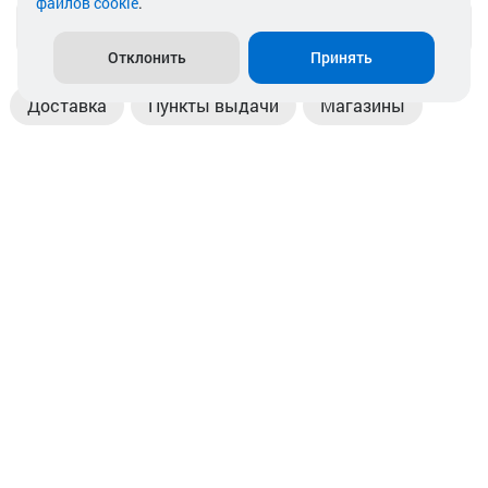
файлов cookie
.
info@akkamulik.by
Отклонить
Принять
Доставка
Пункты выдачи
Магазины
Оплата
Безналичный расчет
Прием б/у акб
Информация
Отзывы
Контакты
© 2026. ООО «Аккамулик». 220056, Беларусь, г. Минск,
пр. Независимости, д.199.
УНП 192748524. Зарегистрирован в торговом реестре
№ 369712 от 01.03.2017