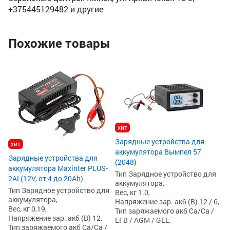
+375445129482 и другие
Похожие товары
За
ак
(2
Ти
ак
Ве
хит
На
Ти
Зарядные устройства для
хит
EF
аккумулятора Вымпел 57
1
Зарядные устройства для
(2048)
аккумулятора Maxinter PLUS-
Тип Зарядное устройство для
2AI (12V, от 4 до 20Ah)
аккумулятора,
Тип Зарядное устройство для
Вес, кг 1.0,
аккумулятора,
Напряжение зар. акб (В) 12 / 6,
Вес, кг 0,19,
Тип заряжаемого акб Ca/Ca /
Напряжение зар. акб (В) 12,
EFB / AGM / GEL,
Тип заряжаемого акб Ca/Ca /