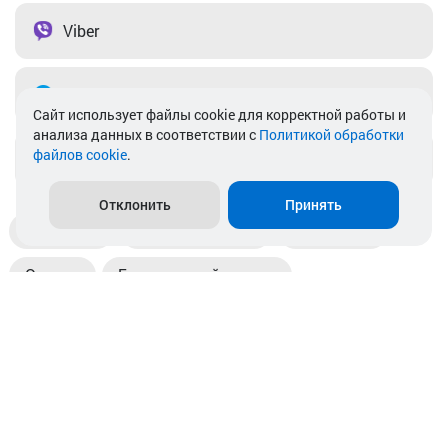
Viber
Telegram
Cайт использует файлы cookie для корректной работы и
анализа данных в соответствии с
Политикой обработки
файлов cookie
.
info@akkamulik.by
Отклонить
Принять
Доставка
Пункты выдачи
Магазины
Оплата
Безналичный расчет
Прием б/у акб
Информация
Отзывы
Контакты
© 2026. ООО «Аккамулик». 220056, Беларусь, г. Минск,
пр. Независимости, д.199.