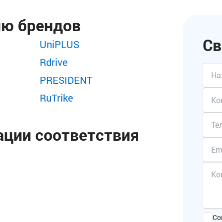
ию брендов
Св
UniPLUS
Rdrive
PRESIDENT
RuTrike
ации соответствия
Со