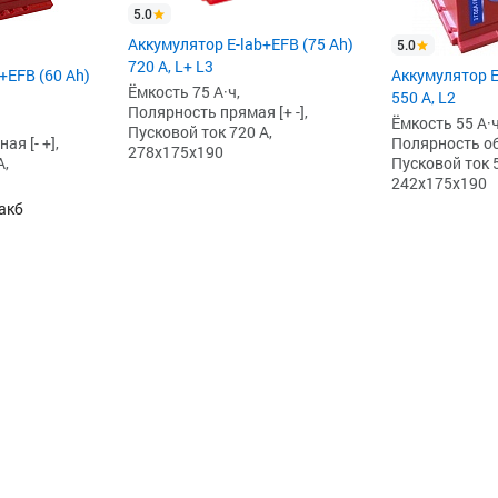
5.0
Аккумулятор E-lab+EFB (75 Ah)
5.0
720 А, L+ L3
+EFB (60 Ah)
Аккумулятор E
Ёмкость 75 А·ч,
550 А, L2
Полярность прямая [+ -],
Ёмкость 55 А·ч
Пусковой ток 720 А,
я [- +],
Полярность обр
278x175x190
А,
Пусковой ток 5
242x175x190
акб