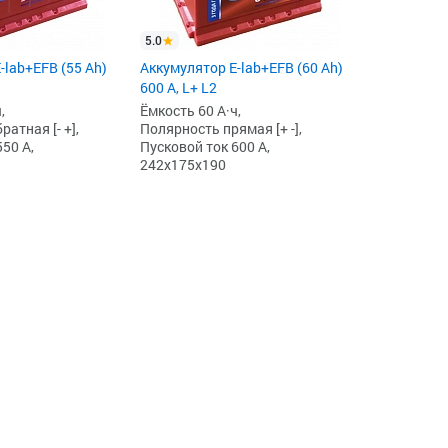
5.0
-lab+EFB (55 Ah)
Аккумулятор E-lab+EFB (60 Ah)
600 А, L+ L2
,
Ёмкость 60 А·ч,
атная [- +],
Полярность прямая [+ -],
50 А,
Пусковой ток 600 А,
242x175x190