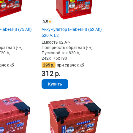
5.0
-lab+EFB (75 Ah)
Аккумулятор E-lab+EFB (62 Ah)
620 А, L2
,
Ёмкость 62 А·ч,
атная [- +],
Полярность обратная [- +],
20 А,
Пусковой ток 620 А,
242x175x190
аче акб
295
р.
при сдаче акб
312
р.
Купить