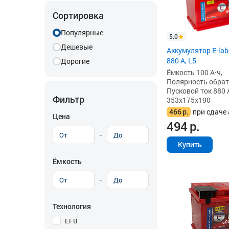
Сортировка
Популярные
5.0
Дешевые
Аккумулятор E-lab
880 А, L5
Дорогие
Ёмкость 100 А·ч,
Полярность обратна
Пусковой ток 880 
Фильтр
353x175x190
466
р.
при сдаче 
Цена
494
р.
-
Купить
Ёмкость
-
Технология
EFB