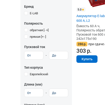
Бренд
5.0
E-LAB
Аккумулятор E-lab
600 А, L2
Полярность
Ёмкость 60 А·ч,
обратная [- +]
Полярность обратна
Пусковой ток 600 
прямая [+ -]
242x175x190
286
р.
при сдаче 
Пусковой ток
303
р.
-
Купить
Тип корпуса
Европейский
Длина (мм)
-
Ширина (мм)