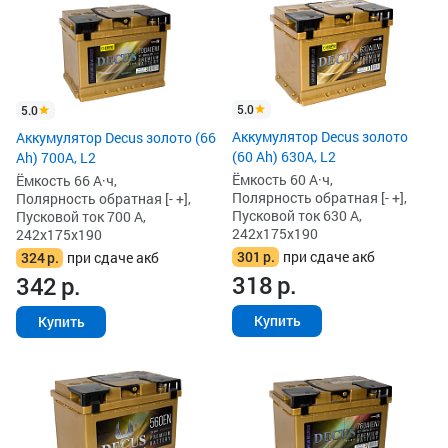
5.0
5.0
Аккумулятор Decus золото
Аккумулятор Decus золото (66
(60 Ah) 630A, L2
Ah) 700A, L2
Ёмкость 60 А·ч,
Ёмкость 66 А·ч,
Полярность обратная [- +],
Полярность обратная [- +],
Пусковой ток 630 А,
Пусковой ток 700 А,
242x175x190
242x175x190
301
р.
при сдаче акб
324
р.
при сдаче акб
318
р.
342
р.
Купить
Купить