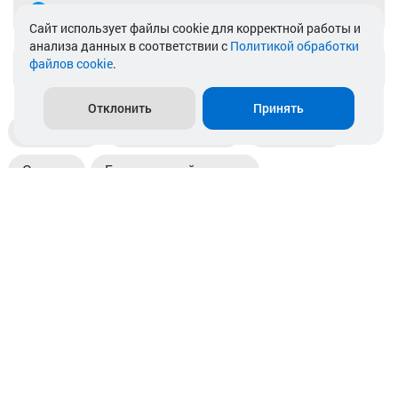
Telegram
Cайт использует файлы cookie для корректной работы и
анализа данных в соответствии с
Политикой обработки
файлов cookie
.
info@akkamulik.by
Отклонить
Принять
Доставка
Пункты выдачи
Магазины
Оплата
Безналичный расчет
Прием б/у акб
Информация
Отзывы
Контакты
© 2026. ООО «Аккамулик». 220056, Беларусь, г. Минск,
пр. Независимости, д.199.
УНП 192748524. Зарегистрирован в торговом реестре
№ 369712 от 01.03.2017