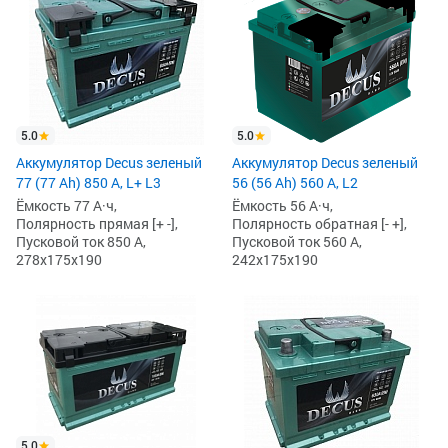
5.0
5.0
Аккумулятор Decus зеленый
Аккумулятор Decus зеленый
77 (77 Ah) 850 А, L+ L3
56 (56 Ah) 560 А, L2
Ёмкость 77 А·ч,
Ёмкость 56 А·ч,
Полярность прямая [+ -],
Полярность обратная [- +],
Пусковой ток 850 А,
Пусковой ток 560 А,
278x175x190
242x175x190
5.0