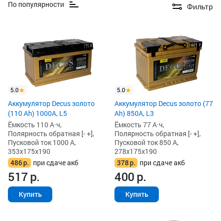
По популярности
Фильтр
5.0
5.0
Аккумулятор Decus золото
Аккумулятор Decus золото (77
(110 Ah) 1000A, L5
Ah) 850А, L3
Ёмкость 110 А·ч,
Ёмкость 77 А·ч,
Полярность обратная [- +],
Полярность обратная [- +],
Пусковой ток 1000 А,
Пусковой ток 850 А,
353x175x190
278x175x190
486
р.
при сдаче акб
378
р.
при сдаче акб
517
р.
400
р.
Купить
Купить