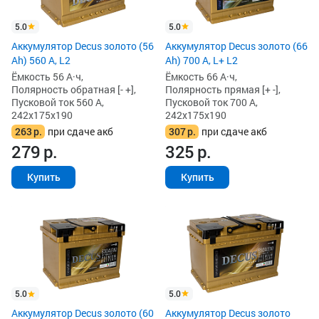
5.0
5.0
Аккумулятор Decus золото (56
Аккумулятор Decus золото (66
Ah) 560 А, L2
Ah) 700 А, L+ L2
Ёмкость 56 А·ч,
Ёмкость 66 А·ч,
Полярность обратная [- +],
Полярность прямая [+ -],
Пусковой ток 560 А,
Пусковой ток 700 А,
242x175x190
242x175x190
263
р.
при сдаче акб
307
р.
при сдаче акб
279
р.
325
р.
Купить
Купить
5.0
5.0
Аккумулятор Decus золото
Аккумулятор Decus золото (60