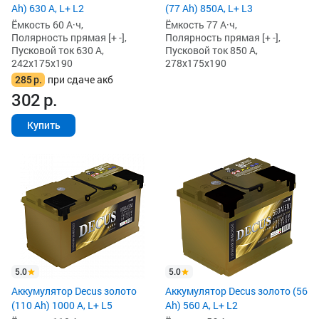
(77 Ah) 850A, L+ L3
Ah) 630 А, L+ L2
Ёмкость 77 А·ч,
Ёмкость 60 А·ч,
Полярность прямая [+ -],
Полярность прямая [+ -],
Пусковой ток 850 А,
Пусковой ток 630 А,
278x175x190
242x175x190
285
р.
при сдаче акб
302
р.
Купить
5.0
5.0
Аккумулятор Decus золото
Аккумулятор Decus золото (56
(110 Ah) 1000 А, L+ L5
Ah) 560 А, L+ L2