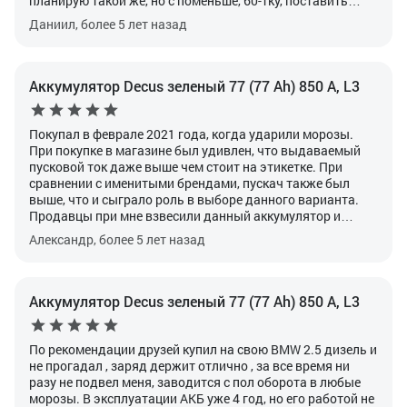
планирую такой же, но с поменьше, 60-тку, поставить
жене на опель.
Даниил, более 5 лет назад
Аккумулятор Decus зеленый 77 (77 Ah) 850 А, L3
Покупал в феврале 2021 года, когда ударили морозы.
При покупке в магазине был удивлен, что выдаваемый
пусковой ток даже выше чем стоит на этикетке. При
сравнении с именитыми брендами, пускач также был
выше, что и сыграло роль в выборе данного варианта.
Продавцы при мне взвесили данный аккумулятор и
другие, и он также был тяжелее всех. Как мне пояснили,
Александр, более 5 лет назад
что вес аккумулятора играет не последнюю роль и
производитель не пожалел свинца при выпуске. В целом,
пока что только положительные впечатления от
эксплуатации данного аккума.
Аккумулятор Decus зеленый 77 (77 Ah) 850 А, L3
По рекомендации друзей купил на свою BMW 2.5 дизель и
не прогадал , заряд держит отлично , за все время ни
разу не подвел меня, заводится с пол оборота в любые
морозы. В эксплуатации АКБ уже 4 год, но его работой не