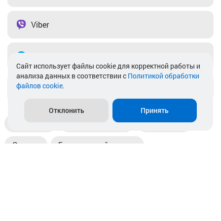
Viber
Telegram
Cайт использует файлы cookie для корректной работы и
анализа данных в соответствии с
Политикой обработки
файлов cookie
.
info@akkamulik.by
Отклонить
Принять
Доставка
Пункты выдачи
Магазины
Оплата
Безналичный расчет
Прием б/у акб
Информация
Отзывы
Контакты
© 2026. ООО «Аккамулик». 220056, Беларусь, г. Минск,