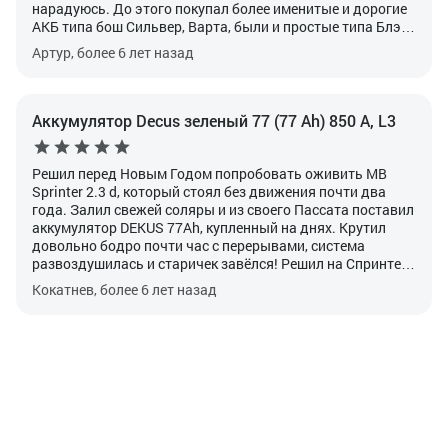
нарадуюсь. До этого покупал более именитые и дорогие
АКБ типа бош Сильвер, Варта, были и простые типа Блэк
Хорс всех хватало на 1-2 года, да и не один из них так не
Артур, более 6 лет назад
крутил в мороз как DECUS. Рекомендую всем
"дизелистам"
Аккумулятор Decus зеленый 77 (77 Ah) 850 А, L3
Решил перед Новым Годом попробовать оживить МВ
Sprinter 2.3 d, который стоял без движения почти два
года. Залил свежей соляры и из своего Пассата поставил
аккумулятор DEKUS 77Ah, купленный на днях. Крутил
довольно бодро почти час с перерывами, система
развоздушилась и старичек завёлся! Решил на Cпринтер
этот DEKUS и оставить, на Пассат куплю такой же, очень
Кокатнев, более 6 лет назад
доволен! Рекомендую всем дизелистам!