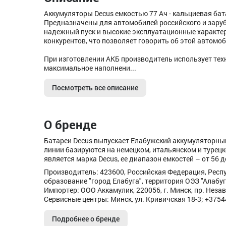
Аккумуляторы Decus емкостью 77 Ач - кальциевая ба
Предназначены для автомобилей российского и зару
надежный пуск и высокие эксплуатационные характер
конкурентов, что позволяет говорить об этой автомо
При изготовлении АКБ производитель использует техн
максимальное наполнени...
Посмотреть все описание
О бренде
Батареи Decus выпускает Елабужский аккумуляторный
линии базируются на немецком, итальянском и турец
является марка Decus, ее диапазон емкостей – от 56 д
Производитель: 423600, Российская Федерация, Респ
образование "город Елабуга", территория ОЭЗ "Алабуга
Импортер: ООО Аккамулик, 220056, г. Минск, пр. Незав
Сервисные центры: Минск, ул. Кривичская 18-3; +375
Подробнее о бренде