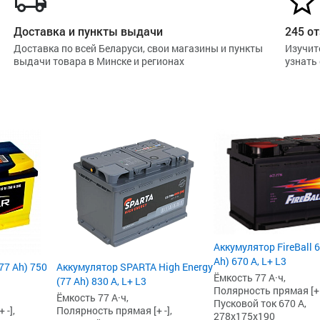
Доставка и пункты выдачи
245 от
Доставка по всей Беларуси, свои магазины и пункты
Изучит
выдачи товара в Минске и регионах
узнать
Аккумулятор FireBall 
Ah) 670 А, L+ L3
77 Ah) 750
Аккумулятор SPARTA High Energy
Ёмкость 77 А·ч,
(77 Ah) 830 А, L+ L3
Полярность прямая [+ -
Ёмкость 77 А·ч,
Пусковой ток 670 А,
 -],
Полярность прямая [+ -],
278x175x190