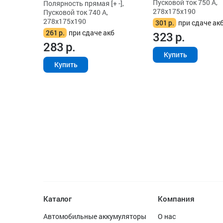
Пусковой ток 750 А,
Полярность прямая [+ -],
278x175x190
Пусковой ток 740 А,
278x175x190
301
р.
при сдаче ак
261
р.
при сдаче акб
323
р.
283
р.
Купить
Купить
Каталог
Компания
Автомобильные аккумуляторы
О нас