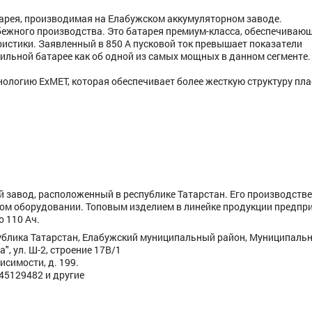
тарея, производимая на Елабужском аккумуляторном заводе.
бежного производства. Это батарея премиум-класса, обеспечиваю
истики. Заявленный в 850 А пусковой ток превышает показатели
бильной батарее как об одной из самых мощных в данном сегменте.
ологию ExMET, которая обеспечивает более жесткую структуру пла
 завод, расположенный в республике Татарстан. Его производств
ком оборудовании. Топовым изделием в линейке продукции предпр
о 110 Ач.
ублика Татарстан, Елабужский муниципальный район, Муниципаль
", ул. Ш-2, строение 17В/1
исимости, д. 199.
445129482 и другие