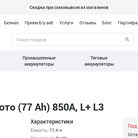
Скидка при самовывозе из магазинов
Безнал
Прием б/у акб
Услуги
Отзывы
Блог
Партнёр
Промышленные
Тяговые
аккумуляторы
аккумуляторы
то (77 Ah) 850A, L+ L3
Характеристики
Под
Ёмкость:
77 А·ч
Оста