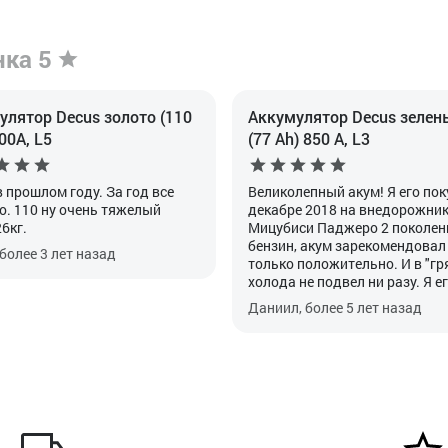
нка 5
улятор Decus золото (110
Аккумулятор Decus зелен
00A, L5
(77 Ah) 850 А, L3
в прошлом году. За год все
Великолепный акум! Я его пок
о. 110 ну очень тяжелый
декабре 2018 на внедорожни
6кг.
Мицубиси Паджеро 2 поколени
бензин, акум зарекомендовал
более 3 лет назад
только положительно. И в "гря
холода не подвел ни разу. Я е
рекомендовал друзьям и все, 
Даниил, более 5 лет назад
меня послушал в восторге. Се
планирую такой же, но с поме
60-тку, поставить жене на опе