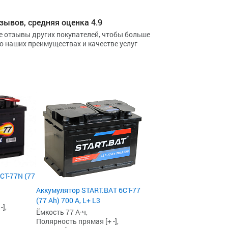
что только положительные
впечатления от эксплуатации
зывов, средняя оценка 4.9
данного аккума.
е отзывы других покупателей, чтобы больше
 о наших преимуществах и качестве услуг
6СТ-77N (77
Аккумулятор START.BAT 6СТ-77
(77 Ah) 700 А, L+ L3
],
Ёмкость 77 А·ч,
Полярность прямая [+ -],