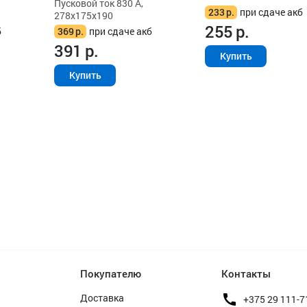
Пусковой ток 830 А,
233
р.
при сдаче акб
278x175x190
255
р.
б
369
р.
при сдаче акб
391
р.
Купить
Купить
Покупателю
Контакты
Доставка
+375 29 111-7