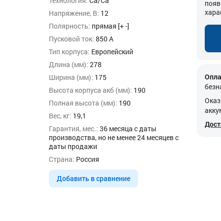
Технология:
Ca/Ca
появ
хара
Напряжение, В:
12
Полярность:
прямая [+ -]
Пусковой ток:
850 А
Тип корпуса:
Европейский
Длина (мм):
278
Опла
Ширина (мм):
175
безн
Высота корпуса акб (мм):
190
Оказ
Полная высота (мм):
190
акку
Вес, кг:
19,1
Дост
Гарантия, мес.:
36 месяца с даты
производства, но не менее 24 месяцев с
даты продажи
Страна:
Россия
Добавить в сравнение