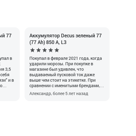
ый 77
Аккумулятор Decus зеленый 77
(77 Ah) 850 А, L3
упал в
Покупал в феврале 2021 года, когда
к
ударили морозы. При покупке в
я 3,5
магазине был удивлен, что
 себя
выдаваемый пусковой ток даже
зи" и в
выше чем стоит на этикетке. При
го
сравнении с именитыми брендами,
кто
пускач также был выше, что и
Александр, более 5 лет назад
йчас
сыграло роль в выборе данного
ньше,
варианта. Продавцы при мне
ль.
взвесили данный аккумулятор и
другие, и он также был тяжелее всех.
Как мне пояснили, что вес
аккумулятора играет не последнюю
роль и производитель не пожалел
свинца при выпуске. В целом, пока