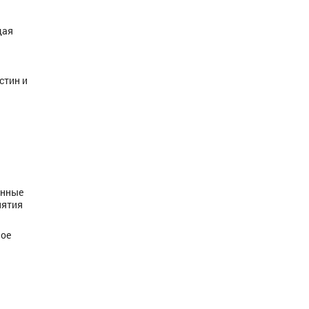
щая
стин и
енные
иятия
ное