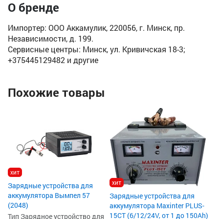
О бренде
Импортер: ООО Аккамулик, 220056, г. Минск, пр.
Независимости, д. 199.
Сервисные центры: Минск, ул. Кривичская 18-3;
+375445129482 и другие
Похожие товары
За
ак
(2
Ти
ак
Ве
хит
На
Ти
хит
Зарядные устройства для
EF
аккумулятора Вымпел 57
Зарядные устройства для
1
(2048)
аккумулятора Maxinter PLUS-
15CT (6/12/24V, от 1 до 150Ah)
Тип Зарядное устройство для