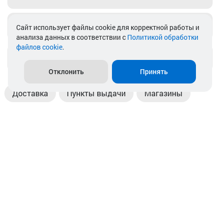
Telegram
Cайт использует файлы cookie для корректной работы и
анализа данных в соответствии с
Политикой обработки
файлов cookie
.
info@akkamulik.by
Отклонить
Принять
Доставка
Пункты выдачи
Магазины
Оплата
Безналичный расчет
Прием б/у акб
Информация
Отзывы
Контакты
© 2026. ООО «Аккамулик». 220056, Беларусь, г. Минск,
пр. Независимости, д.199.
УНП 192748524. Зарегистрирован в торговом реестре
№ 369712 от 01.03.2017