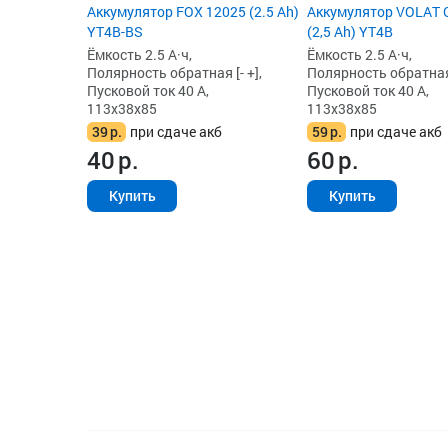
Аккумулятор FOX 12025 (2.5 Ah)
Аккумулятор VOLAT 
YT4B-BS
(2,5 Ah) YT4B
Ёмкость 2.5 А·ч,
Ёмкость 2.5 А·ч,
Полярность обратная [- +],
Полярность обратная 
Пусковой ток 40 А,
Пусковой ток 40 А,
113x38x85
113x38x85
39
р.
при сдаче акб
59
р.
при сдаче акб
40
р.
60
р.
Купить
Купить