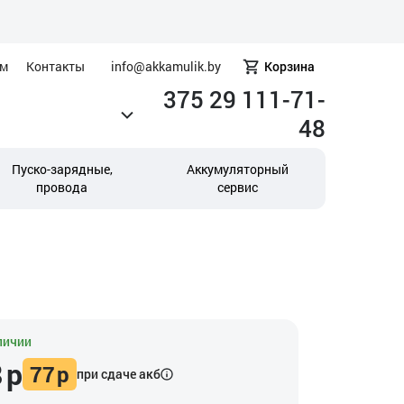
ам
Контакты
info@akkamulik.by
Корзина
375 29 111-71-
48
Пуско-зарядные,
Аккумуляторный
провода
сервис
личии
8
р
77
р
при сдаче акб