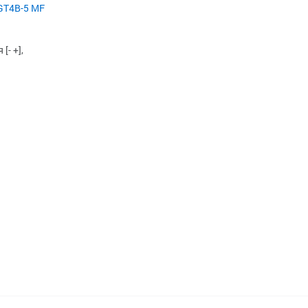
GT4B-5 MF
[- +],