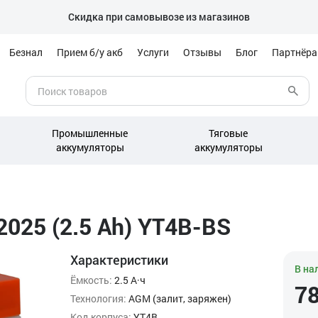
Скидка при самовывозе из магазинов
Безнал
Прием б/у акб
Услуги
Отзывы
Блог
Партнёр
Промышленные
Тяговые
аккумуляторы
аккумуляторы
2025 (2.5 Ah) YT4B-BS
Характеристики
В на
Ёмкость:
2.5 А·ч
7
Технология:
AGM (залит, заряжен)
Код корпуса:
YT4B