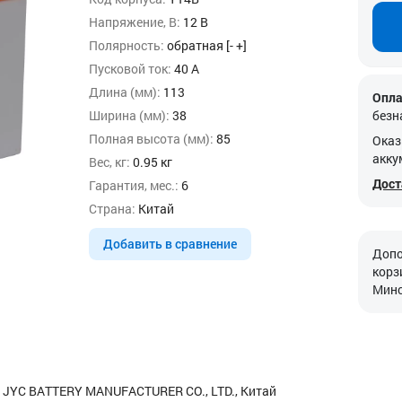
Напряжение, В:
12 В
Полярность:
обратная [- +]
Пусковой ток:
40 А
Длина (мм):
113
Опла
Ширина (мм):
38
безн
Полная высота (мм):
85
Оказ
акку
Вес, кг:
0.95 кг
Дост
Гарантия, мес.:
6
Страна:
Китай
Добавить в сравнение
Допо
корз
Минс
 JYC BATTERY MANUFACTURER CO., LTD., Китай