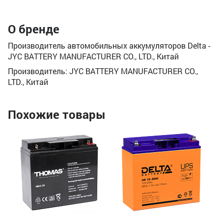
О бренде
Производитель автомобильных аккумуляторов Delta -
JYC BATTERY MANUFACTURER CO., LTD., Китай
Производитель: JYC BATTERY MANUFACTURER CO.,
LTD., Китай
Похожие товары
Ак
(1
Но
На
Ве
18
1
1