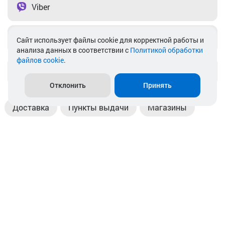
Viber
Telegram
Cайт использует файлы cookie для корректной работы и
анализа данных в соответствии с
Политикой обработки
файлов cookie
.
info@akkamulik.by
Отклонить
Принять
Доставка
Пункты выдачи
Магазины
Оплата
Безналичный расчет
Прием б/у акб
Информация
Отзывы
Контакты
© 2026. ООО «Аккамулик». 220056, Беларусь, г. Минск,
пр. Независимости, д.199.
УНП 192748524. Зарегистрирован в торговом реестре