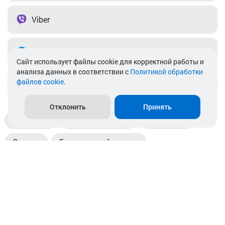
Viber
Telegram
Cайт использует файлы cookie для корректной работы и
анализа данных в соответствии с
Политикой обработки
файлов cookie
.
info@akkamulik.by
Отклонить
Принять
Доставка
Пункты выдачи
Магазины
Оплата
Безналичный расчет
Прием б/у акб
Информация
Отзывы
Контакты
© 2026. ООО «Аккамулик». 220056, Беларусь, г. Минск,
пр. Независимости, д.199.