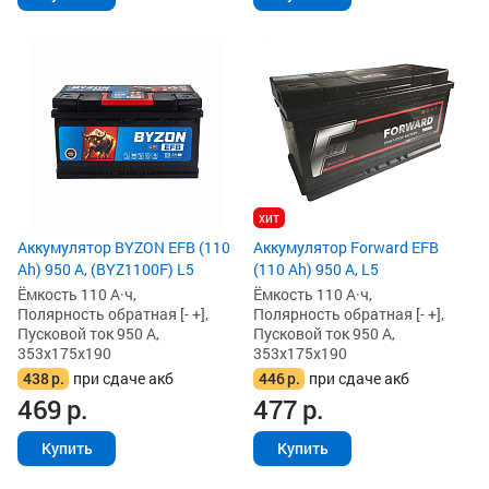
хит
Аккумулятор BYZON EFB (110
Аккумулятор Forward EFB
Ah) 950 А, (BYZ1100F) L5
(110 Ah) 950 А, L5
Ёмкость 110 А·ч,
Ёмкость 110 А·ч,
Полярность обратная [- +],
Полярность обратная [- +],
Пусковой ток 950 А,
Пусковой ток 950 А,
353x175x190
353x175x190
438
р.
при сдаче акб
446
р.
при сдаче акб
469
р.
477
р.
Купить
Купить