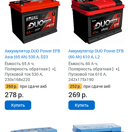
Аккумулятор DUO Power EFB
Аккумулятор DUO Power EFB
Asia (65 Ah) 530 А, D23
(60 Ah) 610 А, L2
Ёмкость 65 А·ч,
Ёмкость 60 А·ч,
Полярность обратная [- +],
Полярность обратная [- +],
Пусковой ток 530 А,
Пусковой ток 610 А,
230x168x220
242x175x190
260
р.
при сдаче акб
252
р.
при сдаче акб
278
р.
269
р.
Купить
Купить