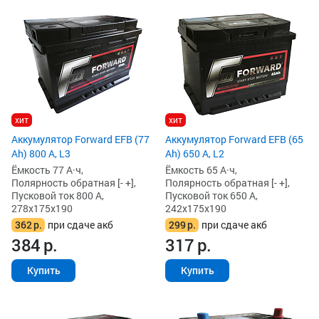
хит
хит
Аккумулятор Forward EFB (77
Аккумулятор Forward EFB (65
Ah) 800 А, L3
Ah) 650 А, L2
Ёмкость 77 А·ч,
Ёмкость 65 А·ч,
Полярность обратная [- +],
Полярность обратная [- +],
Пусковой ток 800 А,
Пусковой ток 650 А,
278x175x190
242x175x190
362
р.
при сдаче акб
299
р.
при сдаче акб
384
р.
317
р.
Купить
Купить