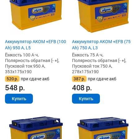
Аккумулятор AKOM +EFB (100
Аккумулятор AKOM +EFB (75
Ah) 950 А, L5
Ah) 750 А, L3
Ёмкость 100 А·ч,
Ёмкость 75 А·ч,
Полярность обратная [- +],
Полярность обратная [- +],
Пусковой ток 950 А,
Пусковой ток 750 А,
353x175x190
278x175x190
520
р.
при сдаче акб
387
р.
при сдаче акб
548
р.
408
р.
Купить
Купить