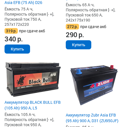
Asia EFB (75 Ah) D26
Ёмкость 65 А·ч,
Ёмкость 75 А·ч,
Полярность обратная [- +],
Полярность обратная [- +],
Пусковой ток 650 А,
Пусковой ток 750 А,
242x175x190
257x172x220
272
р.
при сдаче акб
319
р.
при сдаче акб
290
р.
340
р.
Купить
Купить
Аккумулятор BLACK BULL EFB
(105 Ah) 950 А, L5
Ёмкость 105 А·ч,
Аккумулятор Zubr Asia EFB
Полярность обратная [- +],
(95 Ah) 900 А, D31 (ZU950JF)
Пусковой ток 950 А,