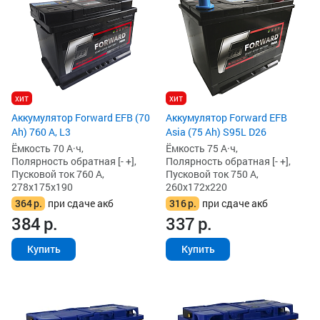
хит
хит
Аккумулятор Forward EFB (70
Аккумулятор Forward EFB
Ah) 760 А, L3
Asia (75 Ah) S95L D26
Ёмкость 70 А·ч,
Ёмкость 75 А·ч,
Полярность обратная [- +],
Полярность обратная [- +],
Пусковой ток 760 А,
Пусковой ток 750 А,
278x175x190
260x172x220
364
р.
при сдаче акб
316
р.
при сдаче акб
384
р.
337
р.
Купить
Купить