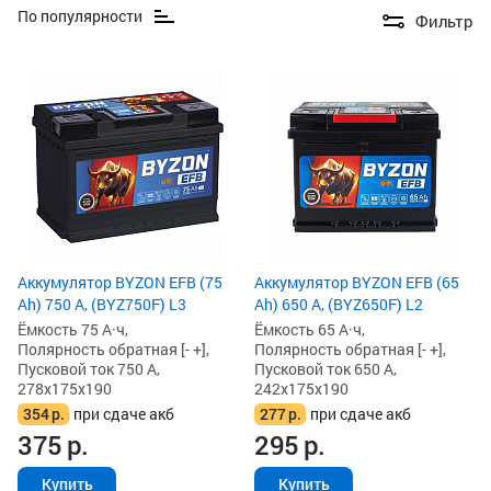
По популярности
Фильтр
Аккумулятор BYZON EFB (75
Аккумулятор BYZON EFB (65
Ah) 750 А, (BYZ750F) L3
Ah) 650 А, (BYZ650F) L2
Ёмкость 75 А·ч,
Ёмкость 65 А·ч,
Полярность обратная [- +],
Полярность обратная [- +],
Пусковой ток 750 А,
Пусковой ток 650 А,
278x175x190
242x175x190
354
р.
при сдаче акб
277
р.
при сдаче акб
375
р.
295
р.
Купить
Купить