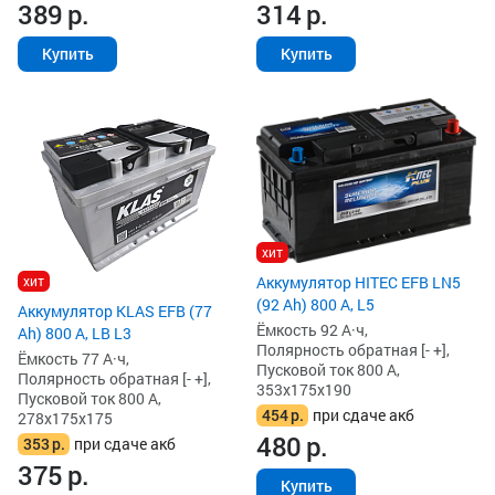
389
р.
314
р.
Купить
Купить
хит
хит
Аккумулятор HITEC EFB LN5
(92 Ah) 800 А, L5
Аккумулятор KLAS EFB (77
Ёмкость 92 А·ч,
Ah) 800 А, LB L3
Полярность обратная [- +],
Ёмкость 77 А·ч,
Пусковой ток 800 А,
Полярность обратная [- +],
353x175x190
Пусковой ток 800 А,
454
р.
при сдаче акб
278x175x175
480
р.
353
р.
при сдаче акб
375
р.
Купить