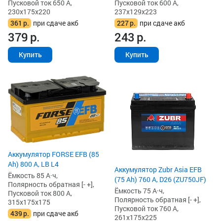
Пусковой ток 650 А,
Пусковой ток 600 А,
230x175x220
237x129x223
361
р.
при сдаче акб
227
р.
при сдаче акб
379
р.
243
р.
Купить
Купить
Аккумулятор FORSE EFB (85
Ah) 800 А, LB L4
Аккумулятор Zubr Asia EFB
Ёмкость 85 А·ч,
(75 Ah) 760 А, D26 (ZU750JF)
Полярность обратная [- +],
Ёмкость 75 А·ч,
Пусковой ток 800 А,
Полярность обратная [- +],
315x175x175
Пусковой ток 760 А,
439
р.
при сдаче акб
261x175x225