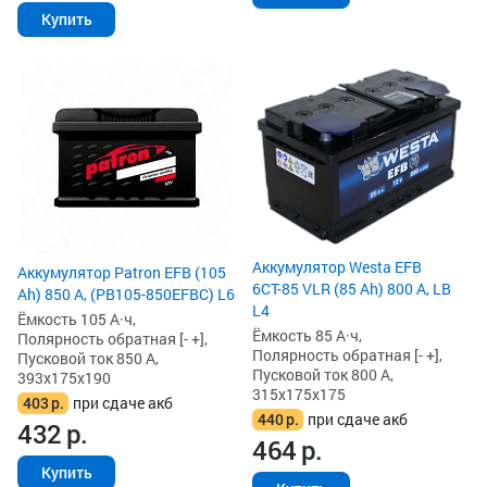
Купить
Аккумулятор Westa EFB
Аккумулятор Patron EFB (105
6СТ-85 VLR (85 Ah) 800 А, LB
Ah) 850 А, (PB105-850EFBC) L6
L4
Ёмкость 105 А·ч,
Ёмкость 85 А·ч,
Полярность обратная [- +],
Полярность обратная [- +],
Пусковой ток 850 А,
Пусковой ток 800 А,
393x175x190
315x175x175
403
р.
при сдаче акб
440
р.
при сдаче акб
432
р.
464
р.
Купить