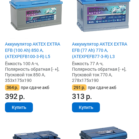
Аккумулятор AKTEX EXTRA
Аккумулятор AKTEX EXTRA
EFB (100 Ah) 850 А,
EFB (77 Ah) 770 А,
(ATEXPEFB100-3-R) L5
(ATEXPEFB77-3-R) L3
Ёмкость 100 А·ч,
Ёмкость 77 А·ч,
Полярность обратная [- +],
Полярность обратная [- +],
Пусковой ток 850 А,
Пусковой ток 770 А,
353x175x190
278x175x190
364
р.
при сдаче акб
291
р.
при сдаче акб
392
р.
313
р.
Купить
Купить