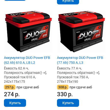
Купить
Аккумулятор DUO Power EFB
Аккумулятор DUO Power EFB
(62 Ah) 610 А, LB L2
(77 Ah) 750 А, L3
Ёмкость 62 А·ч,
Ёмкость 77 А·ч,
Полярность обратная [- +],
Полярность обратная [- +],
Пусковой ток 610 А,
Пусковой ток 750 А,
242x175x175
278x175x190
257
р.
при сдаче акб
308
р.
при сдаче акб
274
р.
330
р.
Купить
Купить