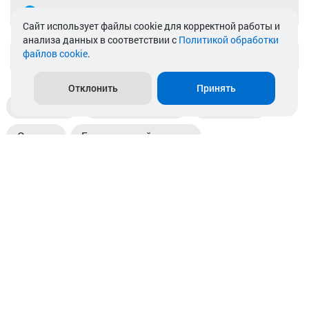
Telegram
Cайт использует файлы cookie для корректной работы и
анализа данных в соответствии с
Политикой обработки
файлов cookie
.
info@akkamulik.by
Отклонить
Принять
Доставка
Пункты выдачи
Магазины
Оплата
Безналичный расчет
Прием б/у акб
Информация
Отзывы
Контакты
© 2026. ООО «Аккамулик». 220056, Беларусь, г. Минск,
пр. Независимости, д.199.
УНП 192748524. Зарегистрирован в торговом реестре
№ 369712 от 01.03.2017