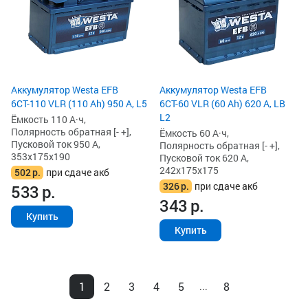
Аккумулятор Westa EFB
Аккумулятор Westa EFB
6СТ-110 VLR (110 Ah) 950 А, L5
6СТ-60 VLR (60 Ah) 620 А, LB
L2
Ёмкость 110 А·ч,
Полярность обратная [- +],
Ёмкость 60 А·ч,
Пусковой ток 950 А,
Полярность обратная [- +],
353x175x190
Пусковой ток 620 А,
242x175x175
502
р.
при сдаче акб
326
р.
при сдаче акб
533
р.
343
р.
Купить
Купить
1
2
3
4
5
8
...