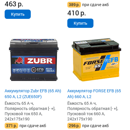
463
р.
389
р.
при сдаче акб
410
р.
Купить
Купить
Аккумулятор Zubr EFB (65 Ah)
Аккумулятор FORSE EFB (65
650 А, L2 (ZUE650F)
Ah) 660 А, L2
Ёмкость 65 А·ч,
Ёмкость 65 А·ч,
Полярность обратная [- +],
Полярность обратная [- +],
Пусковой ток 650 А,
Пусковой ток 660 А,
242x175x190
242x175x190
371
р.
при сдаче акб
296
р.
при сдаче акб