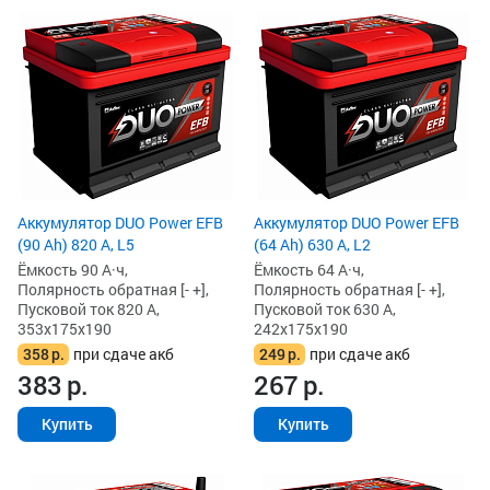
Аккумулятор DUO Power EFB
Аккумулятор DUO Power EFB
(90 Ah) 820 А, L5
(64 Ah) 630 А, L2
Ёмкость 90 А·ч,
Ёмкость 64 А·ч,
Полярность обратная [- +],
Полярность обратная [- +],
Пусковой ток 820 А,
Пусковой ток 630 А,
353x175x190
242x175x190
358
р.
при сдаче акб
249
р.
при сдаче акб
383
р.
267
р.
Купить
Купить