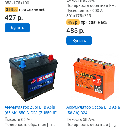
Ёмкость 95 А·ч,
353x175x190
Полярность обратная [- +],
398
р.
при сдаче акб
Пусковой ток 900 А,
427
р.
301x175x225
458
р.
при сдаче акб
Купить
485
р.
Купить
Аккумулятор Zubr EFB Asia
Аккумулятор Зверь EFB Asia
(65 Ah) 650 А, D23 (ZU650JF)
(58 Ah) B24
Ёмкость 65 А·ч,
Ёмкость 58 А·ч,
Полярность обратная [- +],
Полярность обратная [- +],