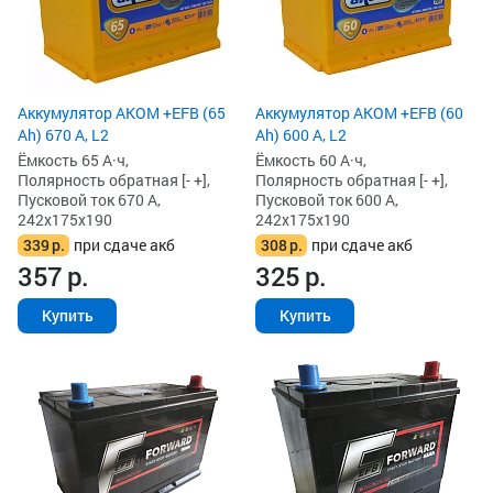
Аккумулятор AKOM +EFB (65
Аккумулятор AKOM +EFB (60
Ah) 670 А, L2
Ah) 600 А, L2
Ёмкость 65 А·ч,
Ёмкость 60 А·ч,
Полярность обратная [- +],
Полярность обратная [- +],
Пусковой ток 670 А,
Пусковой ток 600 А,
242x175x190
242x175x190
339
р.
при сдаче акб
308
р.
при сдаче акб
357
р.
325
р.
Купить
Купить