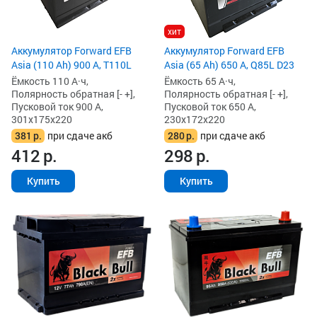
хит
Аккумулятор Forward EFB
Аккумулятор Forward EFB
Asia (110 Ah) 900 А, T110L
Asia (65 Ah) 650 А, Q85L D23
Ёмкость 110 А·ч,
Ёмкость 65 А·ч,
Полярность обратная [- +],
Полярность обратная [- +],
Пусковой ток 900 А,
Пусковой ток 650 А,
301x175x220
230x172x220
381
р.
при сдаче акб
280
р.
при сдаче акб
412
р.
298
р.
Купить
Купить