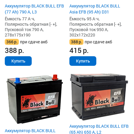
Аккумулятор BLACK BULL EFB
Аккумулятор BLACK BULL
(77 Ah) 790 А, L3
Asia EFB (95 Ah) D31
Ёмкость 77 А·ч,
Ёмкость 95 А·ч,
Полярность обратная [- +],
Полярность обратная [- +],
Пусковой ток 790 А,
Пусковой ток 950 А,
278x175x190
302x172x220
366
р.
при сдаче акб
388
р.
при сдаче акб
388
р.
415
р.
Купить
Купить
Аккумулятор BLACK BULL EFB
Аккумулятор BLACK BULL
(65 Ah) 650 А, L2