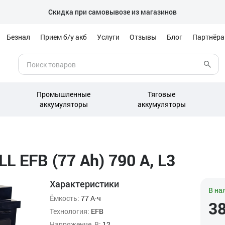
Скидка при самовывозе из магазинов
Безнал
Прием б/у акб
Услуги
Отзывы
Блог
Партнёр
Промышленные
Тяговые
аккумуляторы
аккумуляторы
 EFB (77 Ah) 790 А, L3
Характеристики
В на
Ёмкость:
77 А·ч
3
Технология:
EFB
Напряжение, В:
12