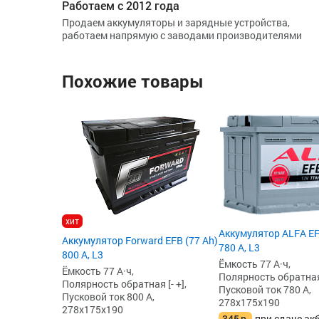
Работаем с 2012 года
Продаем аккумуляторы и зарядные устройства,
работаем напрямую с заводами производителями
Похожие товары
хит
Аккумулятор ALFA EF
Аккумулятор Forward EFB (77 Ah)
780 А, L3
800 А, L3
Ёмкость 77 А·ч,
Ёмкость 77 А·ч,
Полярность обратная 
Полярность обратная [- +],
Пусковой ток 780 А,
Пусковой ток 800 А,
278x175x190
278x175x190
345
р.
при сдаче ак