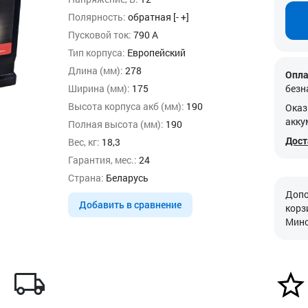
Полярность:
обратная [- +]
Пусковой ток:
790 А
Тип корпуса:
Европейский
Длина (мм):
278
Опла
Ширина (мм):
175
безн
Высота корпуса акб (мм):
190
Оказ
акку
Полная высота (мм):
190
Дост
Вес, кг:
18,3
Гарантия, мес.:
24
Страна:
Беларусь
Допо
Добавить в сравнение
корз
Минс