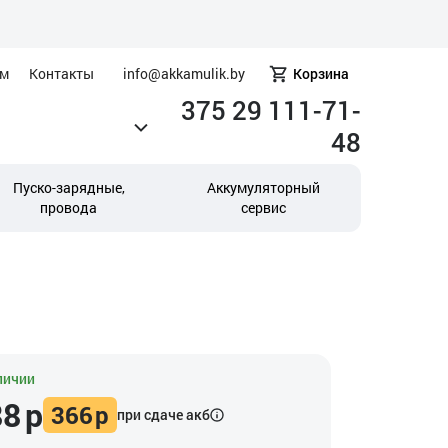
ам
Контакты
info@akkamulik.by
Корзина
375 29 111-71-
48
Пуско-зарядные,
Аккумуляторный
провода
сервис
личии
88
р
366
р
при сдаче акб