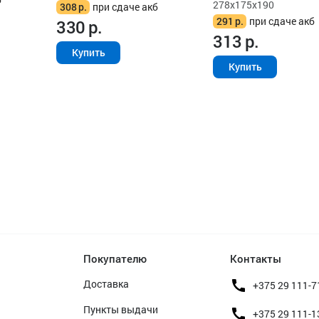
278x175x190
308
р.
при сдаче акб
291
р.
при сдаче акб
330
р.
313
р.
Купить
Купить
Покупателю
Контакты
Доставка
+375 29 111-7
Пункты выдачи
+375 29 111-1