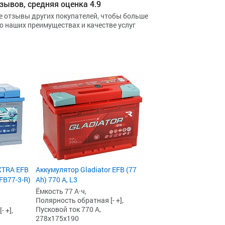
зывов, средняя оценка 4.9
е отзывы других покупателей, чтобы больше
 о наших преимуществах и качестве услуг
XTRA EFB
Аккумулятор Gladiator EFB (77
EFB77-3-R)
Ah) 770 А, L3
Ёмкость 77 А·ч,
Полярность обратная [- +],
Пусковой ток 770 А,
 +],
278x175x190