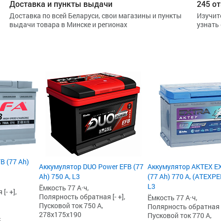
Доставка и пункты выдачи
245 от
Доставка по всей Беларуси, свои магазины и пункты
Изучит
выдачи товара в Минске и регионах
узнать
B (77 Ah)
Аккумулятор DUO Power EFB (77
Аккумулятор AKTEX E
Ah) 750 А, L3
(77 Ah) 770 А, (ATEXP
L3
Ёмкость 77 А·ч,
[- +],
Полярность обратная [- +],
Ёмкость 77 А·ч,
Пусковой ток 750 А,
Полярность обратная [-
278x175x190
Пусковой ток 770 А,
б