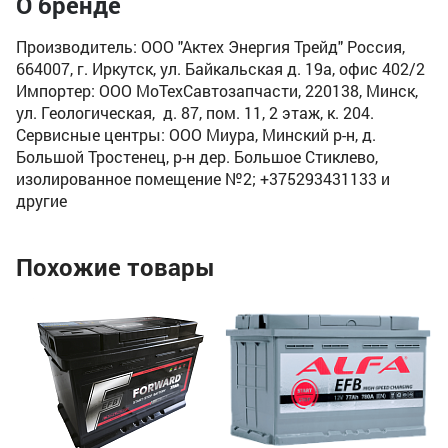
О бренде
Производитель: ООО "Актех Энергия Трейд" Россия,
664007, г. Иркутск, ул. Байкальская д. 19а, офис 402/2
Импортер: ООО МоТехСавтозапчасти, 220138, Минск,
ул. Геологическая, д. 87, пом. 11, 2 этаж, к. 204.
Сервисные центры: ООО Миура, Минский р-н, д.
Большой Тростенец, р-н дер. Большое Стиклево,
изолированное помещение №2; +375293431133 и
другие
Похожие товары
Ак
(7
Ём
По
Пу
27
3