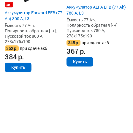
3
хит
Аккумулятор ALFA EFB (77 Ah)
Аккумулятор Forward EFB (77
780 А, L3
Ah) 800 А, L3
Ёмкость 77 А·ч,
Полярность обратная [- +],
Ёмкость 77 А·ч,
Пусковой ток 780 А,
Полярность обратная [- +],
278x175x190
Пусковой ток 800 А,
278x175x190
345
р.
при сдаче акб
362
р.
при сдаче акб
367
р.
384
р.
Купить
Купить