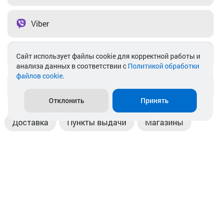
Viber
Telegram
Cайт использует файлы cookie для корректной работы и
анализа данных в соответствии с
Политикой обработки
файлов cookie
.
info@akkamulik.by
Отклонить
Принять
Доставка
Пункты выдачи
Магазины
Оплата
Безналичный расчет
Прием б/у акб
Информация
Отзывы
Контакты
© 2026. ООО «Аккамулик». 220056, Беларусь, г. Минск,