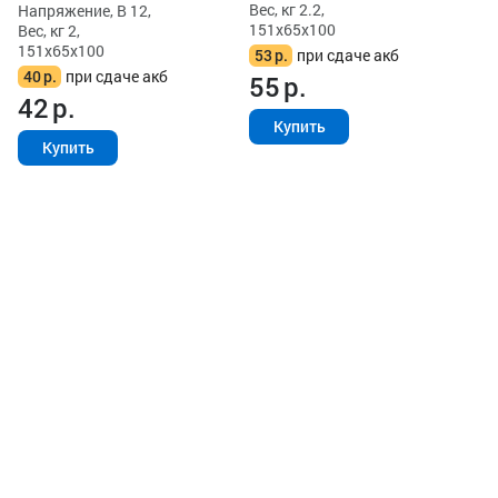
Вес, кг 2.2,
Напряжение, В 12,
151x65x100
Вес, кг 2,
151x65x100
53
р.
при сдаче акб
40
р.
при сдаче акб
55
р.
42
р.
Купить
Купить