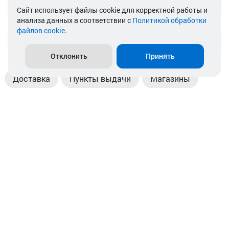
Telegram
Cайт использует файлы cookie для корректной работы и
анализа данных в соответствии с
Политикой обработки
файлов cookie
.
info@akkamulik.by
Отклонить
Принять
Доставка
Пункты выдачи
Магазины
Оплата
Безналичный расчет
Прием б/у акб
Информация
Отзывы
Контакты
© 2026. ООО «Аккамулик». 220056, Беларусь, г. Минск,
пр. Независимости, д.199.
УНП 192748524. Зарегистрирован в торговом реестре
№ 369712 от 01.03.2017