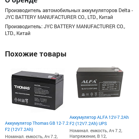
Производитель автомобильных аккумуляторов Delta -
JYC BATTERY MANUFACTURER CO., LTD., Китай
Производитель: JYC BATTERY MANUFACTURER CO.,
LTD., Китай
Похожие товары
Ак
(1
Но
На
Ве
15
6
6
Аккумулятор ALFA 12V-7.2Ah
Аккумулятор Thomas GB 12-7.2
F2 (12V7.2Ah) UPS
F2 (12V7.2Ah)
Номинал. емкость, Ач 7.2,
Напряжение, В 12,
Номинал. емкость, Ач 7.2,