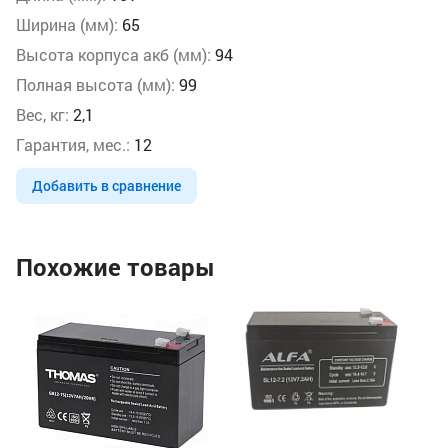
Ширина (мм):
65
Высота корпуса акб (мм):
94
Полная высота (мм):
99
Вес, кг:
2,1
Гарантия, мес.:
12
Добавить в сравнение
Похожие товары
Ак
(1
Но
На
Ве
15
6