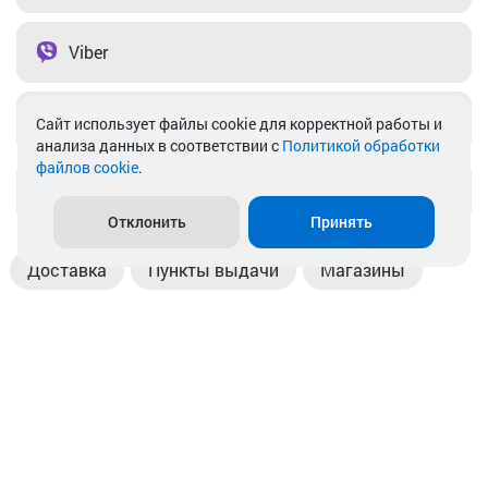
Viber
Telegram
Cайт использует файлы cookie для корректной работы и
анализа данных в соответствии с
Политикой обработки
файлов cookie
.
info@akkamulik.by
Отклонить
Принять
Доставка
Пункты выдачи
Магазины
Оплата
Безналичный расчет
Прием б/у акб
Информация
Отзывы
Контакты
© 2026. ООО «Аккамулик». 220056, Беларусь, г. Минск,