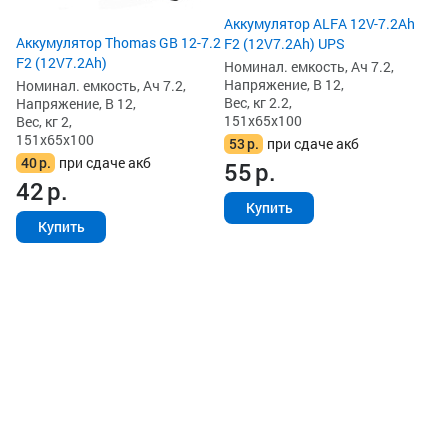
6
Аккумулятор ALFA 12V-7.2Ah
Аккумулятор Thomas GB 12-7.2
F2 (12V7.2Ah) UPS
F2 (12V7.2Ah)
Номинал. емкость, Ач 7.2,
Напряжение, В 12,
Номинал. емкость, Ач 7.2,
Вес, кг 2.2,
Напряжение, В 12,
151x65x100
Вес, кг 2,
151x65x100
53
р.
при сдаче акб
40
р.
при сдаче акб
55
р.
42
р.
Купить
Купить