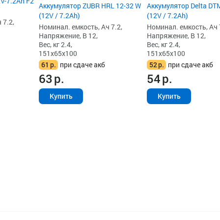
V-7.2Ah F2
Аккумулятор ZUBR HRL 12-32 W
Аккумулятор Delta DT
(12V / 7.2Ah)
(12V / 7.2Ah)
 7.2,
Номинал. емкость, Ач 7.2,
Номинал. емкость, Ач 
Напряжение, В 12,
Напряжение, В 12,
Вес, кг 2.4,
Вес, кг 2.4,
151x65x100
151x65x100
61
р.
при сдаче акб
52
р.
при сдаче акб
63
р.
54
р.
Купить
Купить