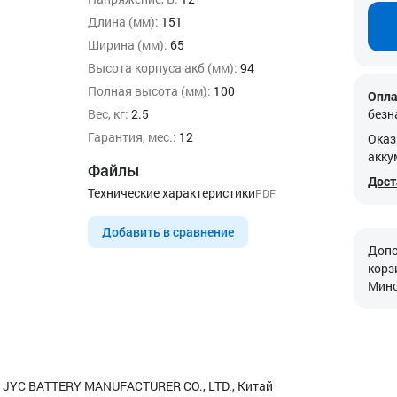
Длина (мм):
151
Ширина (мм):
65
Высота корпуса акб (мм):
94
Полная высота (мм):
100
Опла
Вес, кг:
2.5
безн
Гарантия, мес.:
12
Оказ
акку
Файлы
Дост
Технические характеристики
PDF
Добавить в сравнение
Допо
корз
Минс
 JYC BATTERY MANUFACTURER CO., LTD., Китай