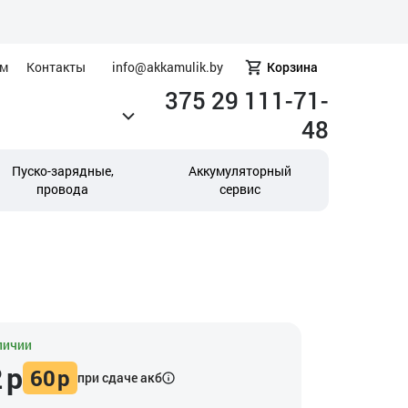
ам
Контакты
info@akkamulik.by
Корзина
375 29 111-71-
48
Пуско-зарядные,
Аккумуляторный
провода
сервис
личии
2
р
60
р
при сдаче акб