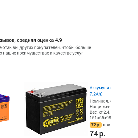
зывов, средняя оценка 4.9
е отзывы других покупателей, чтобы больше
 о наших преимуществах и качестве услуг
Аккумулятор CSB GP 12
7.2Ah)
Номинал. емкость, Ач 7.
Напряжение, В 12,
Вес, кг 2,4,
151x65x98
72
р.
при сдаче акб
74
р.