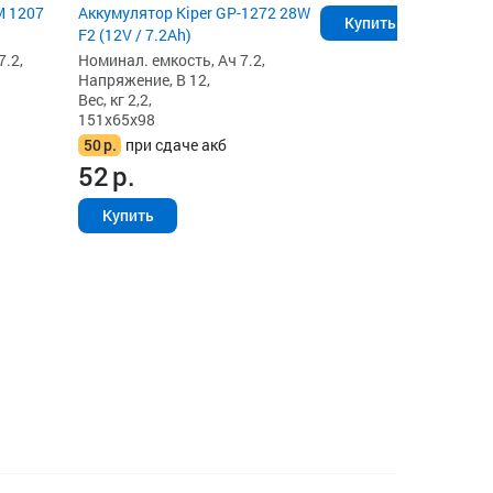
M 1207
Аккумулятор Kiper GP-1272 28W
Купить
F2 (12V / 7.2Ah)
7.2,
Номинал. емкость, Ач 7.2,
Напряжение, В 12,
Вес, кг 2,2,
151x65x98
50
р.
при сдаче акб
52
р.
Купить