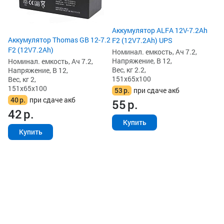
15
6
6
Аккумулятор ALFA 12V-7.2Ah
Аккумулятор Thomas GB 12-7.2
F2 (12V7.2Ah) UPS
F2 (12V7.2Ah)
Номинал. емкость, Ач 7.2,
Напряжение, В 12,
Номинал. емкость, Ач 7.2,
Вес, кг 2.2,
Напряжение, В 12,
151x65x100
Вес, кг 2,
151x65x100
53
р.
при сдаче акб
40
р.
при сдаче акб
55
р.
42
р.
Купить
Купить