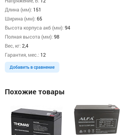
Напряжение, В:
12
Длина (мм):
151
Ширина (мм):
65
Высота корпуса акб (мм):
94
Полная высота (мм):
98
Вес, кг:
2,4
Гарантия, мес.:
12
Добавить в сравнение
Похожие товары
Ак
(1
Но
На
Ве