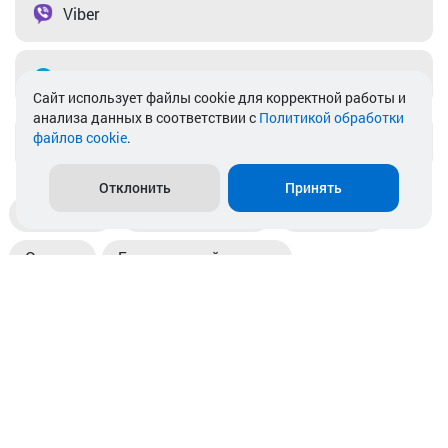
Viber
Telegram
Cайт использует файлы cookie для корректной работы и
анализа данных в соответствии с
Политикой обработки
файлов cookie
.
info@akkamulik.by
Отклонить
Принять
Доставка
Пункты выдачи
Магазины
Оплата
Безналичный расчет
Прием б/у акб
Информация
Отзывы
Контакты
© 2026. ООО «Аккамулик». 220056, Беларусь, г. Минск,
пр. Независимости, д.199.
УНП 192748524. Зарегистрирован в торговом реестре