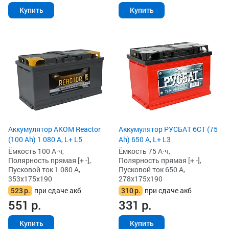
Купить
Купить
Аккумулятор AKOM Reactor
Аккумулятор РУСБАТ 6СТ (75
(100 Ah) 1 080 А, L+ L5
Ah) 650 А, L+ L3
Ёмкость 100 А·ч,
Ёмкость 75 А·ч,
Полярность прямая [+ -],
Полярность прямая [+ -],
Пусковой ток 1 080 А,
Пусковой ток 650 А,
353x175x190
278x175x190
523
р.
при сдаче акб
310
р.
при сдаче акб
551
р.
331
р.
Купить
Купить