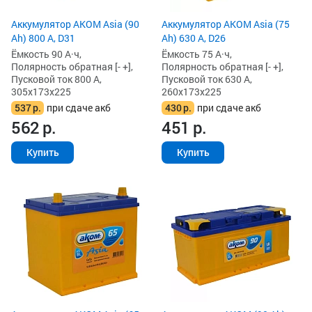
Аккумулятор AKOM Asia (90
Аккумулятор AKOM Asia (75
Ah) 800 А, D31
Ah) 630 А, D26
Ёмкость 90 А·ч,
Ёмкость 75 А·ч,
Полярность обратная [- +],
Полярность обратная [- +],
Пусковой ток 800 А,
Пусковой ток 630 А,
305x173x225
260x173x225
537
р.
при сдаче акб
430
р.
при сдаче акб
562
р.
451
р.
Купить
Купить