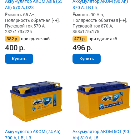
Аккумулятор AKOM Asia (65
Аккумулятор AKOM (90 Ah)
Ah) 570 А, D23
870 А, LB L5
Ёмкость 65 А·ч,
Ёмкость 90 А·ч,
Полярность обратная [- +],
Полярность обратная [- +],
Пусковой ток 570 А,
Пусковой ток 870 А,
232x173x225
353x175x175
382
р.
при сдаче акб
471
р.
при сдаче акб
400
р.
496
р.
Купить
Купить
Аккумулятор AKOM (74 Ah)
Аккумулятор AKOM 6СТ (90
700 А, LB , L3
Ah) 810 А, L5