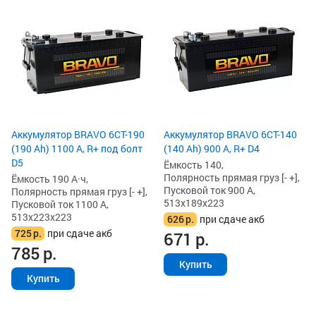
Аккумулятор BRAVO 6CT-190
Аккумулятор BRAVO 6CT-140
(190 Ah) 1100 А, R+ под болт
(140 Ah) 900 А, R+ D4
D5
Ёмкость 140,
Полярность прямая груз [- +],
Ёмкость 190 А·ч,
Пусковой ток 900 А,
Полярность прямая груз [- +],
513x189x223
Пусковой ток 1100 А,
513x223x223
626
р.
при сдаче акб
725
р.
при сдаче акб
671
р.
785
р.
Купить
Купить