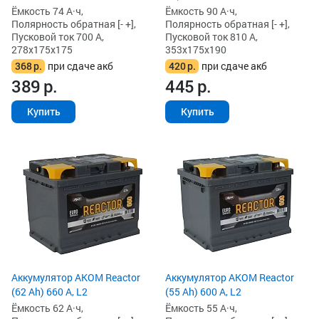
Ёмкость 74 А·ч,
Ёмкость 90 А·ч,
Полярность обратная [- +],
Полярность обратная [- +],
Пусковой ток 700 А,
Пусковой ток 810 А,
278x175x175
353x175x190
368
р.
при сдаче акб
420
р.
при сдаче акб
389
р.
445
р.
Купить
Купить
Аккумулятор AKOM Reactor
Аккумулятор AKOM Reactor
(62 Ah) 660 А, L2
(55 Ah) 600 А, L2
Ёмкость 62 А·ч,
Ёмкость 55 А·ч,