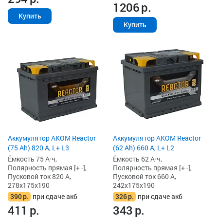
1206
р.
Купить
Купить
Аккумулятор AKOM Reactor
Аккумулятор AKOM Reactor
(75 Ah) 820 А, L+ L3
(62 Ah) 660 А, L+ L2
Ёмкость 75 А·ч,
Ёмкость 62 А·ч,
Полярность прямая [+ -],
Полярность прямая [+ -],
Пусковой ток 820 А,
Пусковой ток 660 А,
278x175x190
242x175x190
390
р.
при сдаче акб
326
р.
при сдаче акб
411
р.
343
р.