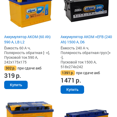
Аккумулятор AKOM (60 Ah)
Аккумулятор AKOM +EFB (240
590 А, LB L2
Ah) 1500 А, D6
Ёмкость 60 А·ч,
Ёмкость 240 А·ч,
Полярность обратная [- +],
Полярность обратная груз [+
Пусковой ток 590 А,
-],
242x175x175
Пусковой ток 1500 А,
518x274x242
302
р.
при сдаче акб
1391
р.
при сдаче акб
319
р.
1471
р.
Купить
Купить