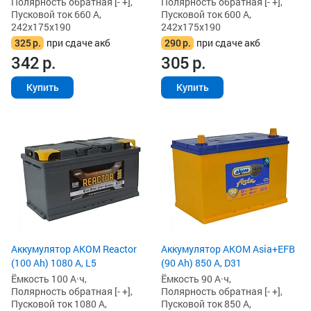
Полярность обратная [- +],
Полярность обратная [- +],
Пусковой ток 660 А,
Пусковой ток 600 А,
242x175x190
242x175x190
325
р.
при сдаче акб
290
р.
при сдаче акб
342
р.
305
р.
Купить
Купить
Аккумулятор AKOM Reactor
Аккумулятор AKOM Asia+EFB
(100 Ah) 1080 А, L5
(90 Ah) 850 А, D31
Ёмкость 100 А·ч,
Ёмкость 90 А·ч,
Полярность обратная [- +],
Полярность обратная [- +],
Пусковой ток 1080 А,
Пусковой ток 850 А,