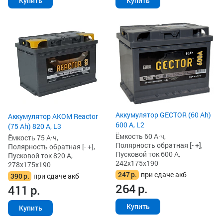
Купить
Купить
Аккумулятор GECTOR (60 Ah)
Аккумулятор AKOM Reactor
600 А, L2
(75 Ah) 820 А, L3
Ёмкость 60 А·ч,
Ёмкость 75 А·ч,
Полярность обратная [- +],
Полярность обратная [- +],
Пусковой ток 600 А,
Пусковой ток 820 А,
242x175x190
278x175x190
247
р.
при сдаче акб
390
р.
при сдаче акб
264
р.
411
р.
Купить
Купить