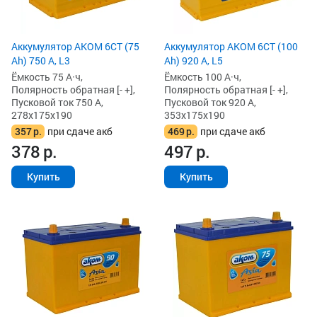
Аккумулятор AKOM 6СТ (75
Аккумулятор AKOM 6СТ (100
Ah) 750 А, L3
Ah) 920 А, L5
Ёмкость 75 А·ч,
Ёмкость 100 А·ч,
Полярность обратная [- +],
Полярность обратная [- +],
Пусковой ток 750 А,
Пусковой ток 920 А,
278x175x190
353x175x190
357
р.
при сдаче акб
469
р.
при сдаче акб
378
р.
497
р.
Купить
Купить