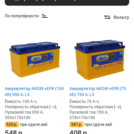
По популярности
Фильтр
Аккумулятор AKOM +EFB (100
Аккумулятор AKOM +EFB (75
Ah) 950 А, L5
Ah) 750 А, L3
Ёмкость 100 А·ч,
Ёмкость 75 А·ч,
Полярность обратная [- +],
Полярность обратная [- +],
Пусковой ток 950 А,
Пусковой ток 750 А,
353x175x190
278x175x190
520
р.
при сдаче акб
387
р.
при сдаче акб
548
р.
408
р.