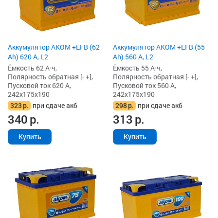
Аккумулятор AKOM +EFB (62
Аккумулятор AKOM +EFB (55
Ah) 620 А, L2
Ah) 560 А, L2
Ёмкость 62 А·ч,
Ёмкость 55 А·ч,
Полярность обратная [- +],
Полярность обратная [- +],
Пусковой ток 620 А,
Пусковой ток 560 А,
242x175x190
242x175x190
323
р.
при сдаче акб
298
р.
при сдаче акб
340
р.
313
р.
Купить
Купить