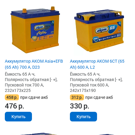
Аккумулятор AKOM Asia+EFB
Аккумулятор AKOM 6СТ (65
(65 Ah) 700 А, D23
Ah) 600 А, L2
Ёмкость 65 А·ч,
Ёмкость 65 А·ч,
Полярность обратная [- +],
Полярность обратная [- +],
Пусковой ток 700 А,
Пусковой ток 600 А,
232x173x225
242x175x190
458
р.
при сдаче акб
312
р.
при сдаче акб
476
р.
330
р.
Купить
Купить