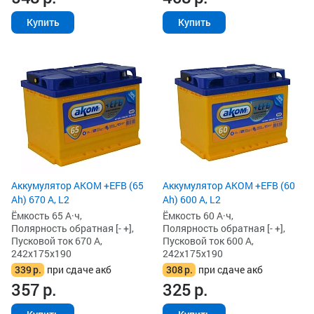
Купить
Купить
Аккумулятор AKOM +EFB (65
Аккумулятор AKOM +EFB (60
Ah) 670 А, L2
Ah) 600 А, L2
Ёмкость 65 А·ч,
Ёмкость 60 А·ч,
Полярность обратная [- +],
Полярность обратная [- +],
Пусковой ток 670 А,
Пусковой ток 600 А,
242x175x190
242x175x190
339
р.
при сдаче акб
308
р.
при сдаче акб
357
р.
325
р.