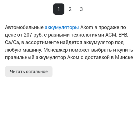
1
2
3
Автомобильные
аккумуляторы
Akom в продаже по
цене от 207 руб. с разными технологиями AGM, EFB,
Ca/Ca, в ассортименте найдется аккумулятор под
любую машину. Менеджер поможет выбрать и купить
правильный аккумулятор Аком с доставкой в Минске
и Беларуси (Могилев, Брест, Витебск, Гомель, Гродно и
Читать остальное
другие города), который будет подходить вашему
автомобилю. За обслуживаем и зарядкой можете
обращаться к нам, а также по гарантийному
обслуживанию в любой из сервисных центров по
официальной гарантии до 4 лет. Аккумуляторы Аком
считаются популярным брендом батарей,
установлены во многих авто. Подробнее про
преимущества аккумуляторов бренда Akom можете
почитать на странице бренда, а также в описании
товаров и сравнить характеристики. К тому же АКБ