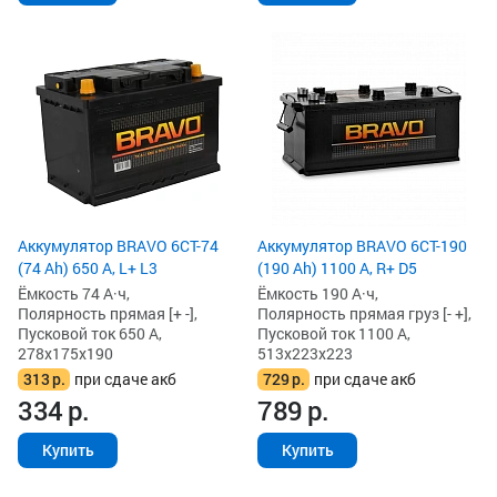
Аккумулятор BRAVO 6CT-74
Аккумулятор BRAVO 6CT-190
(74 Ah) 650 А, L+ L3
(190 Ah) 1100 А, R+ D5
Ёмкость 74 А·ч,
Ёмкость 190 А·ч,
Полярность прямая [+ -],
Полярность прямая груз [- +],
Пусковой ток 650 А,
Пусковой ток 1100 А,
278x175x190
513x223x223
313
р.
при сдаче акб
729
р.
при сдаче акб
334
р.
789
р.
Купить
Купить