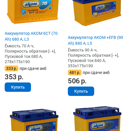
Аккумулятор AKOM 6СТ (70
Аккумулятор AKOM +EFB (90
Ah) 680 А, L3
Ah) 840 А, L5
Ёмкость 70 А·ч,
Ёмкость 90 А·ч,
Полярность обратная [- +],
Полярность обратная [- +],
Пусковой ток 680 А,
Пусковой ток 840 А,
278x175x190
353x175x190
333
р.
при сдаче акб
481
р.
при сдаче акб
353
р.
506
р.
Купить
Купить