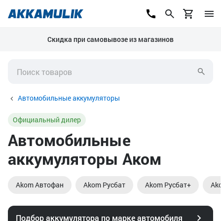
Скидка при самовывозе из магазинов
Автомобильные аккумуляторы
Официальный дилер
Автомобильные
аккумуляторы Аком
Akom Автофан
Akom Русбат
Akom Русбат+
Ak
Подбор аккумулятора по марке автомобиля