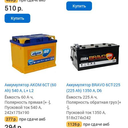
Купить
510
р.
Купить
Аккумулятор AKOM 6СТ (60
Аккумулятор BRAVO 6CT-225
Ah) 540 А, L+ L2
(225 Ah) 1350 А, D6
Ёмкость 60 А·ч,
Ёмкость 225 А·ч,
Полярность прямая [+ -],
Полярность обратная груз [+
Пусковой ток 540 А,
-],
242x175x190
Пусковой ток 1350 А,
518x274x242
277
р.
при сдаче акб
1126
р.
при сдаче акб
294
р.