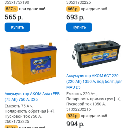
353x175x190
305x173x225
537
р.
при сдаче акб
668
р.
при сдаче акб
565
р.
693
р.
Купить
Купить
Аккумулятор AKOM 6СТ-220
(220 Ah) 1350 А, под болт, для
МАЗ D5
Аккумулятор AKOM Asia+EFB
Ёмкость 220 А·ч,
Полярность прямая груз [- +],
(75 Ah) 750 А, D26
Пусковой ток 1350 А,
Ёмкость 75 А·ч,
513x223x215
Полярность обратная [- +],
924
р.
при сдаче акб
Пусковой ток 750 А,
260x173x225
994
р.
489
р.
при сдаче акб