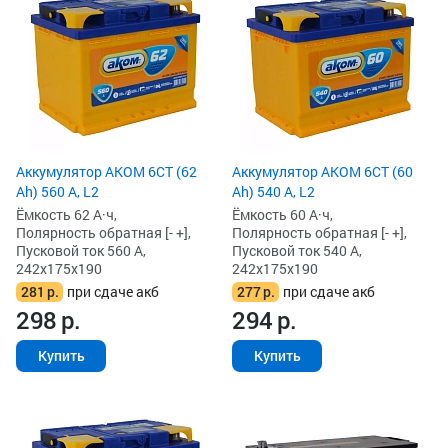
Аккумулятор AKOM 6СТ (62
Аккумулятор AKOM 6СТ (60
Ah) 560 А, L2
Ah) 540 А, L2
Ёмкость 62 А·ч,
Ёмкость 60 А·ч,
Полярность обратная [- +],
Полярность обратная [- +],
Пусковой ток 560 А,
Пусковой ток 540 А,
242x175x190
242x175x190
281
р.
при сдаче акб
277
р.
при сдаче акб
298
р.
294
р.
Купить
Купить