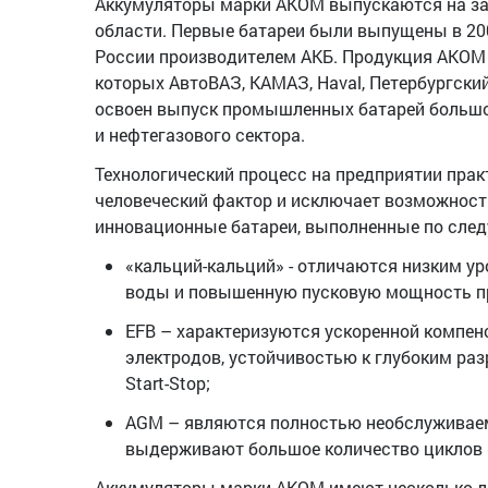
Аккумуляторы марки АКОМ выпускаются на зав
области. Первые батареи были выпущены в 200
России производителем АКБ. Продукция АКОМ 
которых АвтоВАЗ, КАМАЗ, Haval, Петербургский
освоен выпуск промышленных батарей большой
и нефтегазового сектора.
Технологический процесс на предприятии прак
человеческий фактор и исключает возможност
инновационные батареи, выполненные по сле
«кальций-кальций» - отличаются низким ур
воды и повышенную пусковую мощность пр
EFB – характеризуются ускоренной компен
электродов, устойчивостью к глубоким раз
Start-Stop;
AGM – являются полностью необслуживаем
выдерживают большое количество циклов «з
Аккумуляторы марки АКОМ имеют несколько л