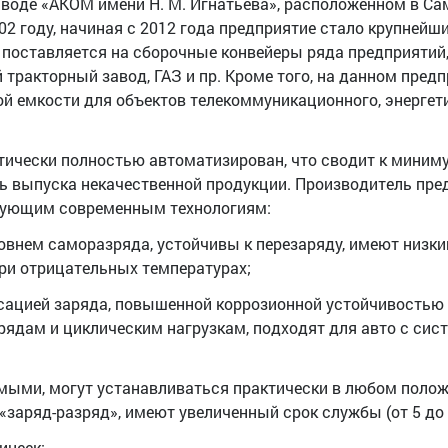
оде «АКОМ имени Н. М. Игнатьева», расположенном в Са
2 году, начиная с 2012 года предприятие стало крупнейш
поставляется на сборочные конвейеры ряда предприятий,
 тракторный завод, ГАЗ и пр. Кроме того, на данном пред
 емкости для объектов телекоммуникационного, энергет
тически полностью автоматизирован, что сводит к миним
ь выпуска некачественной продукции. Производитель пре
дующим современным технологиям:
овнем саморазряда, устойчивы к перезаряду, имеют низки
и отрицательных температурах;
сацией заряда, повышенной коррозионной устойчивостью
рядам и циклическим нагрузкам, подходят для авто с сис
ыми, могут устанавливаться практически в любом полож
аряд-разряд», имеют увеличенный срок службы (от 5 до 1
инеек: