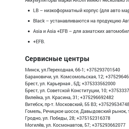
LB – низкоформатный корпус (для авто марок
Black – устанавливаются на продукцию Ав
Asia и Asia +EFB – для азиатских автомобил
+EFB.
Сервисные центры
Минск, ул.Переходная, 66-1; +375293701540
Барановичи, ул. Комсомольская, 12; +3752964
Брест, ул. Карьерная , 5Д; +375333562000
Брест, ул. Советской Конституции, 10; +375333
Вилейка, ул. Красина, 31; +375296692482
Витебск, пр-т. Московский, 55 В3; +3752953474
Гомель, Речицкое шоссе, Давыдовский рынок, т
Гродно, ул. Победы, 28; +375152316378
Могилёв, ул. Космонавтов, 57; +375293662077