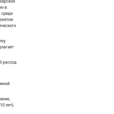
марской
им в
 среди
приятии
ического
уму
длагает
й расход
темой
ении,
0 лет).