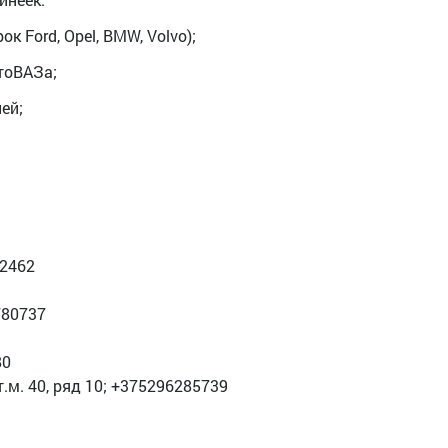
 Ford, Opel, BMW, Volvo);
тоВАЗа;
ей;
62462
780737
80
.м. 40, ряд 10; +375296285739