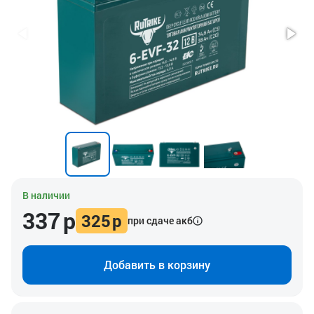
В наличии
337
р
325
р
при сдаче акб
Добавить в корзину