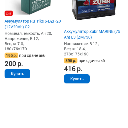
Ве
34
хит
1
Аккумулятор RuTrike 6-DZF-20
(12V20Ah) C2
Аккумулятор Zubr MARINE (75
Номинал. емкость, Ач 20,
Ah) L3 (ZM750)
Напряжение, В 12,
Вес, кг 7.0,
Напряжение, В 12 ,
180x76x170
Вес, кг 18.4,
278x175x190
195
р.
при сдаче акб
395
р.
при сдаче акб
200
р.
416
р.
Купить
Купить