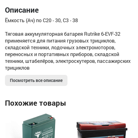
Описание
Ёмкость (Ач) по С20 - 30, С3 - 38
Тяговая аккумуляторная батарея Rutrike 6-EVF-32
применяется для питания грузовых трициклов,
складской техники, лодочных электромоторов,
переносных и портативных приборов, складской
техники, штабелёров, электроскутеров, пассажирских
трициклов
Посмотреть все описание
Похожие товары
х
Ли
Li
3A
На