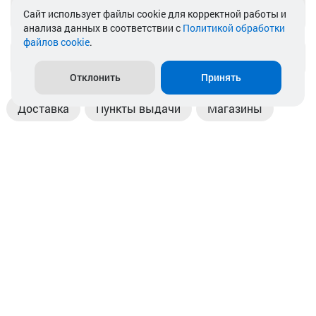
Telegram
Cайт использует файлы cookie для корректной работы и
анализа данных в соответствии с
Политикой обработки
файлов cookie
.
info@akkamulik.by
Отклонить
Принять
Доставка
Пункты выдачи
Магазины
Оплата
Безналичный расчет
Прием б/у акб
Информация
Отзывы
Контакты
© 2026. ООО «Аккамулик». 220056, Беларусь, г. Минск,
пр. Независимости, д.199.
УНП 192748524. Зарегистрирован в торговом реестре
№ 369712 от 01.03.2017