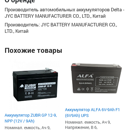
Производитель автомобильных аккумуляторов Delta -
JYC BATTERY MANUFACTURER CO., LTD., Китай
Производитель: JYC BATTERY MANUFACTURER CO.,
LTD., Китай
Похожие товары
Ак
(1
Но
На
Ве
15
6
6
Аккумулятор ALFA 6V-9Ah F1
Аккумулятор ZUBR GP 12-9,
(6V9Ah) UPS
NPP (12V / 9Ah)
Номинал. емкость, Ач 9,
Напряжение, В 6,
Номинал. емкость, Ач 9,