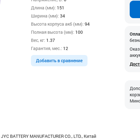
Длина (мм):
151
Ширина (мм):
34
Высота корпуса акб (мм):
94
Полная высота (мм):
100
Опла
Вес, кг:
1.37
безн
Гарантия, мес.:
12
Оказ
акку
Добавить в сравнение
Дост
Допо
корз
Минс
 JYC BATTERY MANUFACTURER CO., LTD., Китай