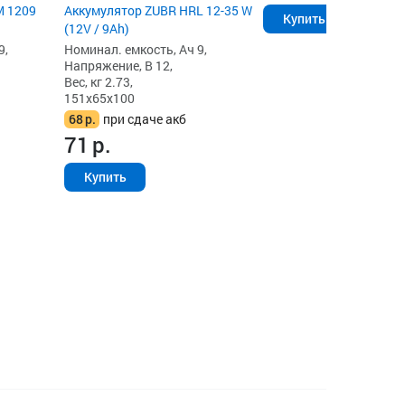
M 1209
Аккумулятор ZUBR HRL 12-35 W
Купить
(12V / 9Ah)
9,
Номинал. емкость, Ач 9,
Напряжение, В 12,
Вес, кг 2.73,
151x65x100
68
р.
при сдаче акб
71
р.
Купить