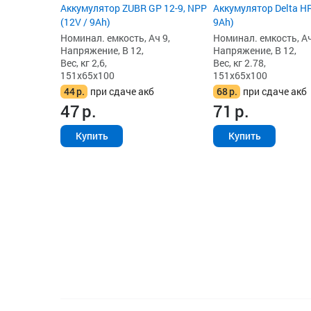
Аккумулятор ZUBR GP 12-9, NPP
Аккумулятор Delta HR
(12V / 9Ah)
9Ah)
Номинал. емкость, Ач 9,
Номинал. емкость, Ач
Напряжение, В 12,
Напряжение, В 12,
Вес, кг 2,6,
Вес, кг 2.78,
151x65x100
151x65x100
44
р.
при сдаче акб
68
р.
при сдаче акб
47
р.
71
р.
Купить
Купить