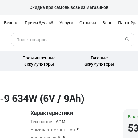
Скидка при самовывозе из магазинов
Безнал
Прием б/у акб
Услуги
Отзывы
Блог
Партнёр
Промышленные
Тяговые
аккумуляторы
аккумуляторы
-9 634W (6V / 9Ah)
Характеристики
В на
Технология:
AGM
5
Номинал. емкость, Ач:
9
Напряжение, В:
6