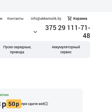
ам
Контакты
info@akkamulik.by
Корзина
375 29 111-71-
48
Пуско-зарядные,
Аккумуляторный
провода
сервис
личии
3
р
50
р
при сдаче акб