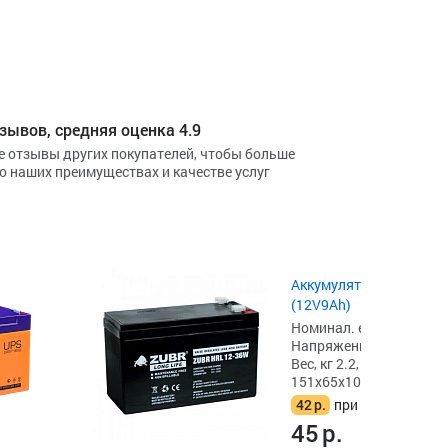
зывов, средняя оценка 4.9
е отзывы других покупателей, чтобы больше
 о наших преимуществах и качестве услуг
Аккумулятор Thomas GB
(12V9Ah)
Номинал. емкость, Ач 9
Напряжение, В 12,
Вес, кг 2.2,
151x65x100
42
р.
при сдаче акб
45
р.