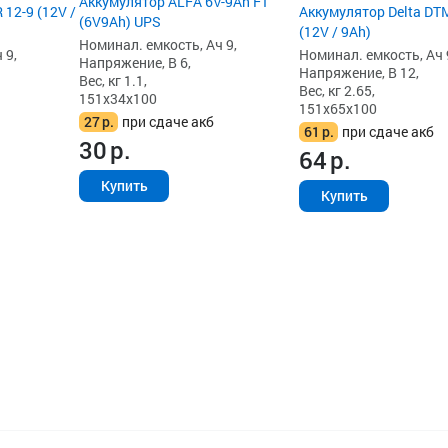
Аккумулятор ALFA 6V-9Ah F1
 12-9 (12V /
Аккумулятор Delta DT
(6V9Ah) UPS
(12V / 9Ah)
Номинал. емкость, Ач 9,
 9,
Номинал. емкость, Ач 
Напряжение, В 6,
Напряжение, В 12,
Вес, кг 1.1,
Вес, кг 2.65,
151x34x100
151x65x100
27
р.
при сдаче акб
61
р.
при сдаче акб
30
р.
64
р.
Купить
Купить