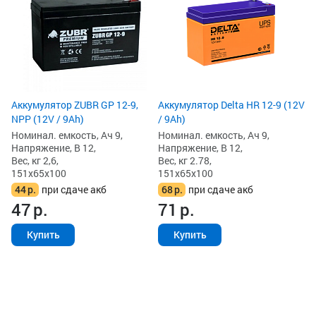
Но
На
Ве
15
2
3
Аккумулятор ZUBR GP 12-9,
Аккумулятор Delta HR 12-9 (12V
NPP (12V / 9Ah)
/ 9Ah)
Номинал. емкость, Ач 9,
Номинал. емкость, Ач 9,
Напряжение, В 12,
Напряжение, В 12,
Вес, кг 2,6,
Вес, кг 2.78,
151x65x100
151x65x100
44
р.
при сдаче акб
68
р.
при сдаче акб
47
р.
71
р.
Купить
Купить