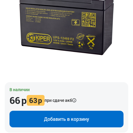
В наличии
66
р
63
р
при сдаче акб
Добавить в корзину