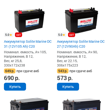
5.0
хит
5.0
хит
Аккумулятор Solite Marine DC
Аккумулятор Solite Marine DC
31 (12V105 Ah) С20
27 (12V90Ah) С20
Номинал. емкость, Ач 105,
Номинал. емкость, Ач 90,
Напряжение, В 12,
Напряжение, В 12,
Вес, кг 25,8,
Вес, кг 22.15,
330x172x238
306x175x223
649
р.
при сдаче акб
543
р.
при сдаче акб
690
р.
573
р.
Купить
Купить