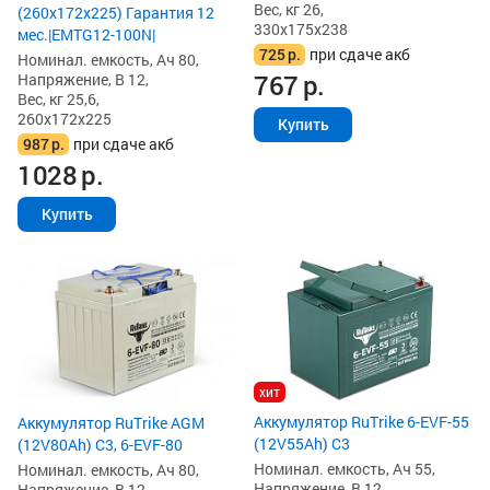
Вес, кг 26,
(260x172x225) Гарантия 12
330x175x238
мес.|EMTG12-100N|
725
р.
при сдаче акб
Номинал. емкость, Ач 80,
767
р.
Напряжение, В 12,
Вес, кг 25,6,
260x172x225
Купить
987
р.
при сдаче акб
1028
р.
Купить
хит
Аккумулятор RuTrike 6-EVF-55
Аккумулятор RuTrike AGM
(12V55Ah) C3
(12V80Ah) C3, 6-EVF-80
Номинал. емкость, Ач 55,
Номинал. емкость, Ач 80,
Напряжение, В 12,
Напряжение, В 12,