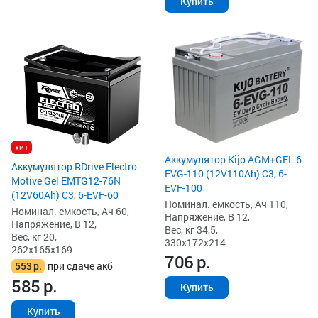
Купить
хит
Аккумулятор Kijo AGM+GEL 6-
Аккумулятор RDrive Electro
EVG-110 (12V110Ah) C3, 6-
Motive Gel EMTG12-76N
EVF-100
(12V60Ah) C3, 6-EVF-60
Номинал. емкость, Ач 110,
Номинал. емкость, Ач 60,
Напряжение, В 12,
Напряжение, В 12,
Вес, кг 34,5,
Вес, кг 20,
330x172x214
262x165x169
706
р.
553
р.
при сдаче акб
585
р.
Купить
Купить