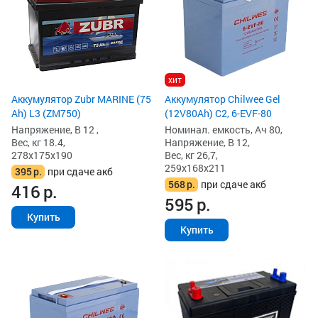
хит
Аккумулятор Zubr MARINE (75
Аккумулятор Chilwee Gel
Ah) L3 (ZM750)
(12V80Ah) C2, 6-EVF-80
Напряжение, В 12 ,
Номинал. емкость, Ач 80,
Вес, кг 18.4,
Напряжение, В 12,
278x175x190
Вес, кг 26,7,
259x168x211
395
р.
при сдаче акб
568
р.
при сдаче акб
416
р.
595
р.
Купить
Купить