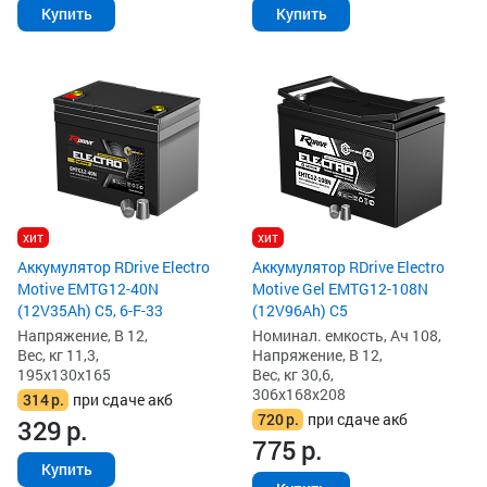
Купить
Купить
хит
хит
Аккумулятор RDrive Electro
Аккумулятор RDrive Electro
Motive EMTG12-40N
Motive Gel EMTG12-108N
(12V35Ah) C5, 6-F-33
(12V96Ah) С5
Напряжение, В 12,
Номинал. емкость, Ач 108,
Вес, кг 11,3,
Напряжение, В 12,
195x130x165
Вес, кг 30,6,
306x168x208
314
р.
при сдаче акб
720
р.
при сдаче акб
329
р.
775
р.
Купить