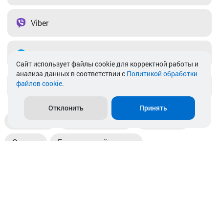
Viber
Telegram
Cайт использует файлы cookie для корректной работы и
анализа данных в соответствии с
Политикой обработки
файлов cookie
.
info@akkamulik.by
Отклонить
Принять
Доставка
Пункты выдачи
Магазины
Оплата
Безналичный расчет
Прием б/у акб
Информация
Отзывы
Контакты
© 2026. ООО «Аккамулик». 220056, Беларусь, г. Минск,