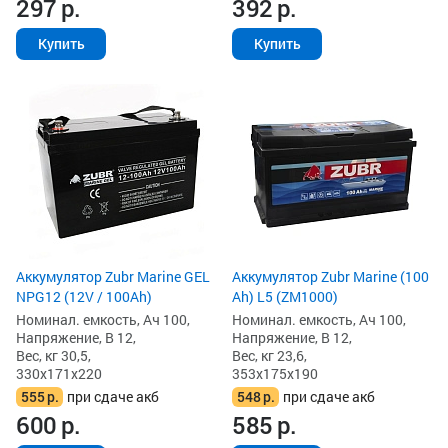
297
р.
392
р.
Купить
Купить
Аккумулятор Zubr Marine GEL
Аккумулятор Zubr Marine (100
NPG12 (12V / 100Ah)
Ah) L5 (ZM1000)
Номинал. емкость, Ач 100,
Номинал. емкость, Ач 100,
Напряжение, В 12,
Напряжение, В 12,
Вес, кг 30,5,
Вес, кг 23,6,
330x171x220
353x175x190
555
р.
при сдаче акб
548
р.
при сдаче акб
600
р.
585
р.