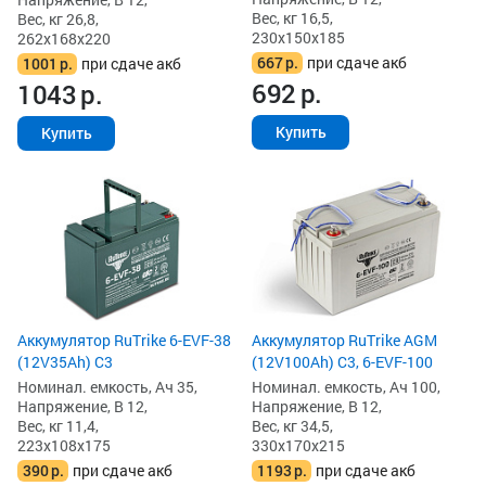
Вес, кг 16,5,
Вес, кг 26,8,
230x150x185
262x168x220
667
р.
при сдаче акб
1001
р.
при сдаче акб
692
р.
1043
р.
Купить
Купить
Аккумулятор RuTrike 6-EVF-38
Аккумулятор RuTrike AGM
(12V35Ah) C3
(12V100Ah) C3, 6-EVF-100
Номинал. емкость, Ач 35,
Номинал. емкость, Ач 100,
Напряжение, В 12,
Напряжение, В 12,
Вес, кг 11,4,
Вес, кг 34,5,
223x108x175
330x170x215
390
р.
при сдаче акб
1193
р.
при сдаче акб