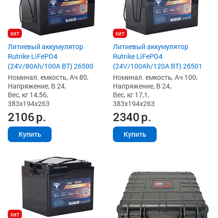
хит
хит
Литиевый аккумулятор
Литиевый аккумулятор
Rutrike LiFePO4
Rutrike LiFePO4
(24V/100Ah/120A BT) 26501
(24V/80Ah/100A BT) 26500
Номинал. емкость, Ач 100,
Номинал. емкость, Ач 80,
Напряжение, В 24,
Напряжение, В 24,
Вес, кг 17,1,
Вес, кг 14,56,
383x194x263
383x194x263
2340
р.
2106
р.
Купить
Купить
хит