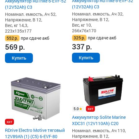
Аккумулятор RuTrike 6-EVF-32
Аккумулятор RuTrike 6-EVF-52
(12V32Ah) C3
(12V52Ah) C3
Номинал. емкость, Ач 32,
Номинал. емкость, Ач 52,
Напряжение, В 12,
Напряжение, В 12,
Вес, кг 10,
Вес, кг 14,3,
266x76x170
223x135x177
325
р.
при сдаче акб
552
р.
при сдаче акб
337
р.
569
р.
Купить
Купить
5.0
хит
Аккумулятор Solite Marine
хит
XDC31 (12V110Ah) С20
RDrive Electro Motive тяговый
Номинал. емкость, Ач 110,
Напряжение, В 12,
12V89Ah (1) (C5) 6-EVF-80