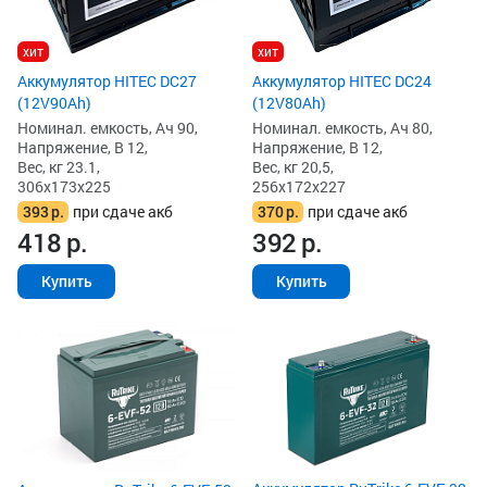
хит
хит
Аккумулятор HITEC DC27
Аккумулятор HITEC DC24
(12V90Ah)
(12V80Ah)
Номинал. емкость, Ач 90,
Номинал. емкость, Ач 80,
Напряжение, В 12,
Напряжение, В 12,
Вес, кг 23.1,
Вес, кг 20,5,
306x173x225
256x172x227
393
р.
при сдаче акб
370
р.
при сдаче акб
418
р.
392
р.
Купить
Купить