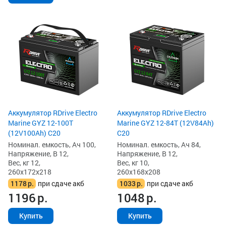
Аккумулятор RDrive Electro
Аккумулятор RDrive Electro
Marine GYZ 12-100T
Marine GYZ 12-84T (12V84Ah)
(12V100Ah) С20
С20
Номинал. емкость, Ач 100,
Номинал. емкость, Ач 84,
Напряжение, В 12,
Напряжение, В 12,
Вес, кг 12,
Вес, кг 10,
260x172x218
260x168x208
1178
р.
при сдаче акб
1033
р.
при сдаче акб
1196
р.
1048
р.
Купить
Купить