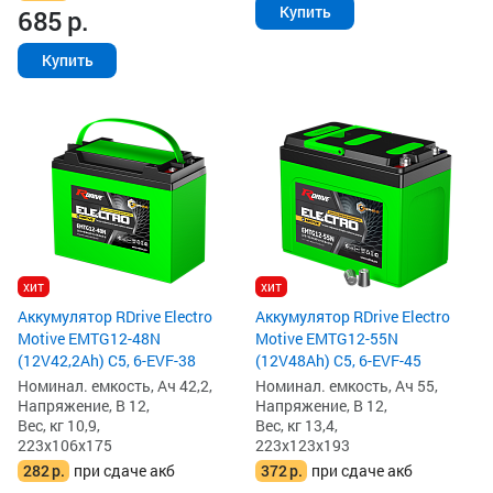
Купить
685
р.
Купить
хит
хит
Аккумулятор RDrive Electro
Аккумулятор RDrive Electro
Motive EMTG12-48N
Motive EMTG12-55N
(12V42,2Ah) C5, 6-EVF-38
(12V48Ah) C5, 6-EVF-45
Номинал. емкость, Ач 42,2,
Номинал. емкость, Ач 55,
Напряжение, В 12,
Напряжение, В 12,
Вес, кг 10,9,
Вес, кг 13,4,
223x106x175
223x123x193
282
р.
при сдаче акб
372
р.
при сдаче акб