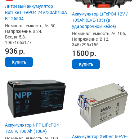
Литиевый аккумулятор
Rutrike LiFePO4 24V/30Ah/50A
Аккумулятор LiFePO4 12V /
BT 26504
105Ah (EVE-105) (в
Номинал. емкость, Ач 30,
ударопрочном кейсе)
Напряжение, В 24,
Номинал. емкость, Ач 105,
Вес, кг 5,8,
Напряжение, В 12,
196x166x177
345x295x155
936
р.
1500
р.
Купить
Купить
Аккумулятор NPP LiFePO4
12.8 V, 100 Ah (100A)
Аккумулятор Gelbert 6-EVF-
Номинал. емкость, Ач 100,