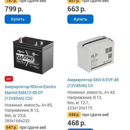
787
р.
при сдаче акб
651
р.
при сдаче акб
799
р.
663
р.
Купить
Купить
хит
Аккумулятор SKN 6-EVF-45
(12V45Ah) C3
Аккумулятор RDrive Electro
Номинал. емкость, Ач 45,
Marine EMA12-85 DT
Напряжение, В 12,
(12V85Ah) C20
Вес, кг 12,7,
Номинал. емкость, Ач 85,
223x120x175
Напряжение, В 12,
448
р.
при сдаче акб
Вес, кг 23,8,
260x164x232
468
р.
647
р.
при сдаче акб