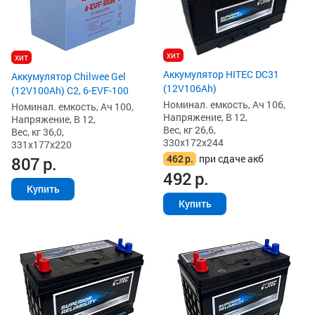
хит
хит
Аккумулятор HITEC DC31
Аккумулятор Chilwee Gel
(12V106Ah)
(12V100Ah) C2, 6-EVF-100
Номинал. емкость, Ач 106,
Номинал. емкость, Ач 100,
Напряжение, В 12,
Напряжение, В 12,
Вес, кг 26,6,
Вес, кг 36,0,
330x172x244
331x177x220
462
р.
при сдаче акб
807
р.
492
р.
Купить
Купить