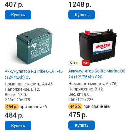
407
р.
1248
р.
Купить
Купить
5.0
хит
Аккумулятор Solite Marine DC
Аккумулятор RuTrike 6-EVF-45
24 (12V75Ah) С20
(12V45Ah) C3
Номинал. емкость, Ач 75,
Номинал. емкость, Ач 45,
Напряжение, В 12,
Напряжение, В 12,
Вес, кг 19,0,
Вес, кг 13,0,
260x172x223
223x120x175
445
р.
при сдаче акб
464
р.
при сдаче акб
475
р.
484
р.
Купить
Купить