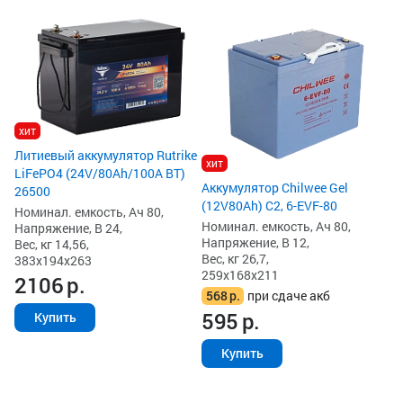
х
Ак
(1
Но
На
Ве
25
хит
3
Литиевый аккумулятор Rutrike
3
хит
LiFePO4 (24V/80Ah/100A BT)
Аккумулятор Chilwee Gel
26500
(12V80Ah) C2, 6-EVF-80
Номинал. емкость, Ач 80,
Номинал. емкость, Ач 80,
Напряжение, В 24,
Напряжение, В 12,
Вес, кг 14,56,
Вес, кг 26,7,
383x194x263
259x168x211
2106
р.
568
р.
при сдаче акб
595
р.
Купить
Купить