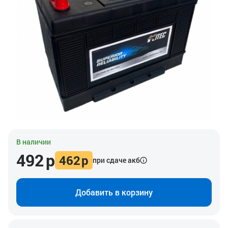
В наличии
492
р
462
р
при сдаче акб
Добавить в корзину