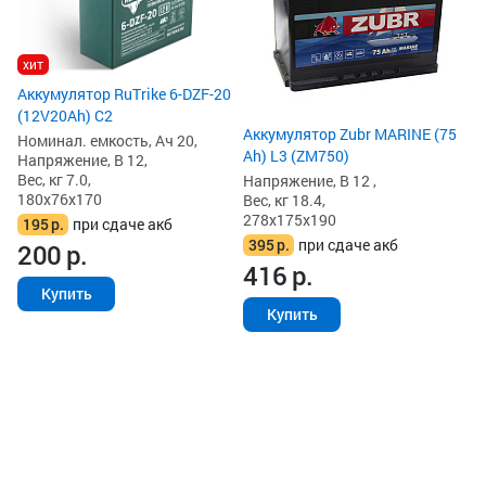
На
Ве
34
хит
1
Аккумулятор RuTrike 6-DZF-20
(12V20Ah) C2
Аккумулятор Zubr MARINE (75
Номинал. емкость, Ач 20,
Ah) L3 (ZM750)
Напряжение, В 12,
Вес, кг 7.0,
Напряжение, В 12 ,
180x76x170
Вес, кг 18.4,
278x175x190
195
р.
при сдаче акб
395
р.
при сдаче акб
200
р.
416
р.
Купить
Купить