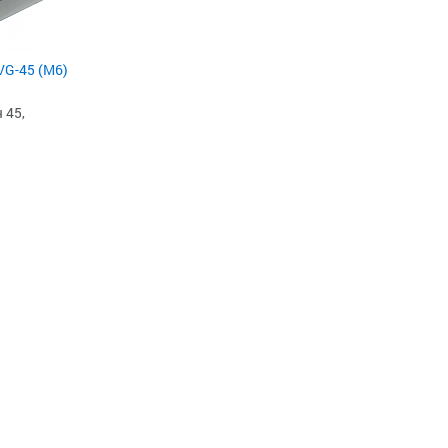
VG-45 (M6)
 45,