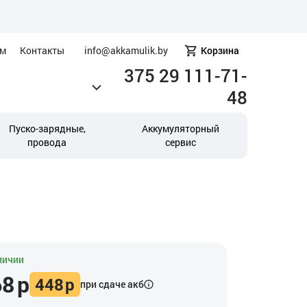
ам
Контакты
info@akkamulik.by
Корзина
375 29 111-71-
48
Пуско-зарядные,
Аккумуляторный
провода
сервис
личии
68
р
448
р
при сдаче акб