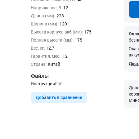
Напряжение, В:
12
Длина (мм):
223
Ширина (мм):
120
Высота корпуса акб (мм):
175
Опла
Полная высота (мм):
175
безн
Вес, кг:
12,7
Оказ
акку
Гарантия, мес.:
12
Дост
Страна:
Китай
Файлы
Инструкция
PDF
Допо
корз
Добавить в сравнение
Минс