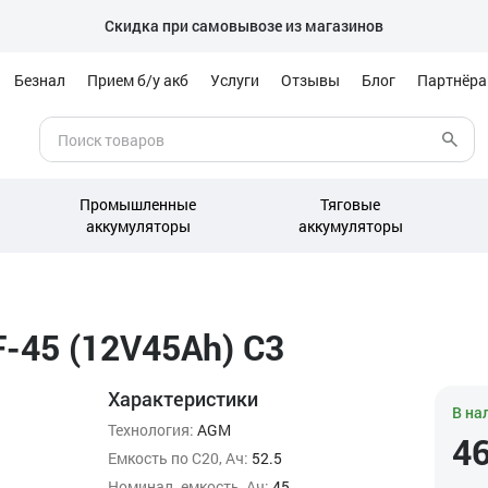
Скидка при самовывозе из магазинов
Безнал
Прием б/у акб
Услуги
Отзывы
Блог
Партнёр
Промышленные
Тяговые
аккумуляторы
аккумуляторы
-45 (12V45Ah) C3
Характеристики
В на
Технология:
AGM
4
Емкость по С20, Ач:
52.5
Номинал. емкость, Ач:
45