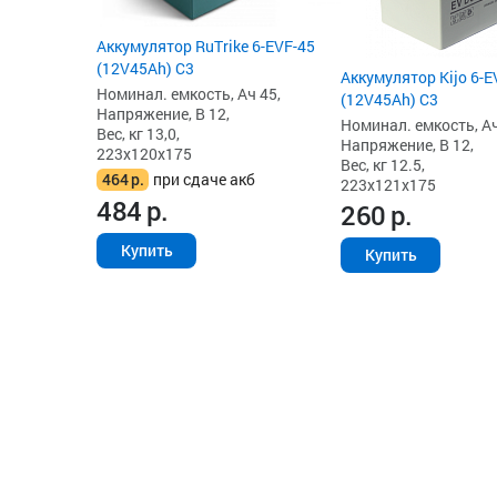
Аккумулятор RuTrike 6-EVF-45
(12V45Ah) C3
Аккумулятор Kijo 6-E
Номинал. емкость, Ач 45,
(12V45Ah) С3
Напряжение, В 12,
Номинал. емкость, Ач
Вес, кг 13,0,
Напряжение, В 12,
223x120x175
Вес, кг 12.5,
464
р.
при сдаче акб
223x121x175
484
р.
260
р.
Купить
Купить