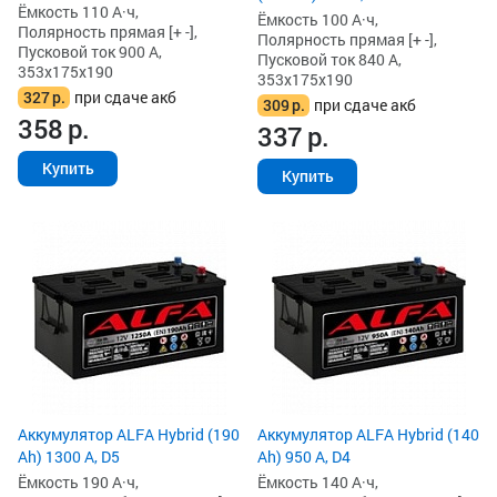
Ёмкость 110 А·ч,
Ёмкость 100 А·ч,
Полярность прямая [+ -],
Полярность прямая [+ -],
Пусковой ток 900 А,
Пусковой ток 840 А,
353x175x190
353x175x190
327
р.
при сдаче акб
309
р.
при сдаче акб
358
р.
337
р.
Купить
Купить
Аккумулятор ALFA Hybrid (190
Аккумулятор ALFA Hybrid (140
Ah) 1300 А, D5
Ah) 950 А, D4
Ёмкость 190 А·ч,
Ёмкость 140 А·ч,