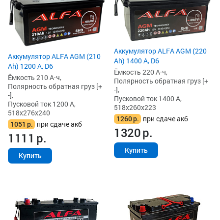
Аккумулятор ALFA AGM (220
Аккумулятор ALFA AGM (210
Ah) 1400 А, D6
Ah) 1200 А, D6
Ёмкость 220 А·ч,
Ёмкость 210 А·ч,
Полярность обратная груз [+
Полярность обратная груз [+
-],
-],
Пусковой ток 1400 А,
Пусковой ток 1200 А,
518x260x223
518x276x240
1260
р.
при сдаче акб
1051
р.
при сдаче акб
1320
р.
1111
р.
Купить
Купить