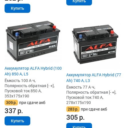
Купить
Купить
Аккумулятор ALFA Hybrid (100
Ah) 850 А, L5
Аккумулятор ALFA Hybrid (77
Ёмкость 100 А·ч,
Ah) 740 А, L3
Полярность обратная [- +],
Ёмкость 77 А·ч,
Пусковой ток 850 А,
Полярность обратная [- +],
353x175x190
Пусковой ток 740 А,
309
р.
при сдаче акб
278x175x190
337
р.
283
р.
при сдаче акб
305
р.
Купить
Купить