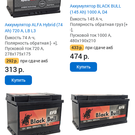
Аккумулятор BLACK BULL
(145 Ah) 1000 А, D4
Ёмкость 145 А·ч,
Полярность обратная груз [+
Аккумулятор ALFA Hybrid (74
-],
Ah) 720 А, LB L3
Пусковой ток 1000 А,
Ёмкость 74 А·ч,
480x190x210
Полярность обратная [- +],
433
р.
при сдаче акб
Пусковой ток 720 А,
278x175x175
474
р.
292
р.
при сдаче акб
Купить
313
р.
Купить