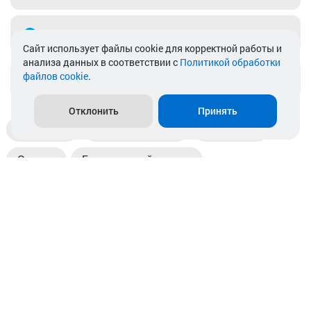
Telegram
Cайт использует файлы cookie для корректной работы и
анализа данных в соответствии с
Политикой обработки
файлов cookie
.
info@akkamulik.by
Отклонить
Принять
Доставка
Пункты выдачи
Магазины
Оплата
Безналичный расчет
Прием б/у акб
Информация
Отзывы
Контакты
© 2026. ООО «Аккамулик». 220056, Беларусь, г. Минск,
пр. Независимости, д.199.
УНП 192748524. Зарегистрирован в торговом реестре
№ 369712 от 01.03.2017