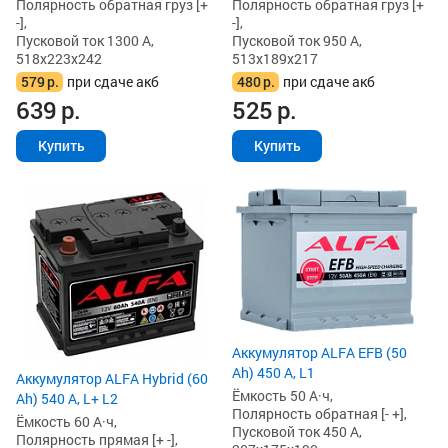
Полярность обратная груз [+
Полярность обратная груз [+
-],
-],
Пусковой ток 1300 А,
Пусковой ток 950 А,
518x223x242
513x189x217
579
р.
при сдаче акб
480
р.
при сдаче акб
639
р.
525
р.
Купить
Купить
Аккумулятор ALFA EFB (50
Ah) 450 А, L1
Аккумулятор ALFA Hybrid (60
Ёмкость 50 А·ч,
Ah) 540 А, L+ L2
Полярность обратная [- +],
Ёмкость 60 А·ч,
Пусковой ток 450 А,
Полярность прямая [+ -],