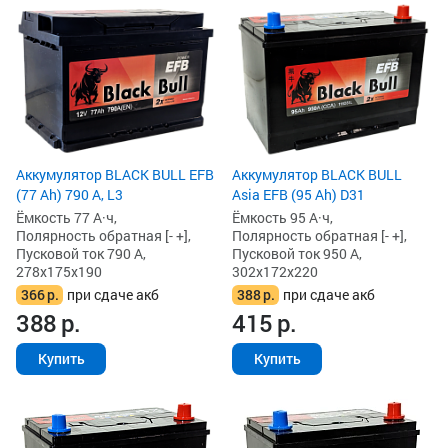
Аккумулятор BLACK BULL EFB
Аккумулятор BLACK BULL
(77 Ah) 790 А, L3
Asia EFB (95 Ah) D31
Ёмкость 77 А·ч,
Ёмкость 95 А·ч,
Полярность обратная [- +],
Полярность обратная [- +],
Пусковой ток 790 А,
Пусковой ток 950 А,
278x175x190
302x172x220
366
р.
при сдаче акб
388
р.
при сдаче акб
388
р.
415
р.
Купить
Купить