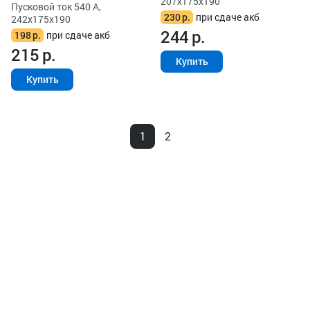
207x175x190
Пусковой ток 540 А,
230
р.
при сдаче акб
242x175x190
244
р.
198
р.
при сдаче акб
215
р.
Купить
Купить
1
2