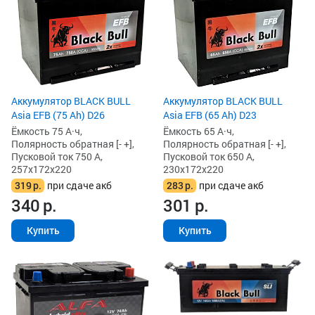
Аккумулятор BLACK BULL
Аккумулятор BLACK BULL
Asia EFB (75 Ah) D26
Asia EFB (65 Ah) D23
Ёмкость 75 А·ч,
Ёмкость 65 А·ч,
Полярность обратная [- +],
Полярность обратная [- +],
Пусковой ток 750 А,
Пусковой ток 650 А,
257x172x220
230x172x220
319
р.
при сдаче акб
283
р.
при сдаче акб
340
р.
301
р.
Купить
Купить