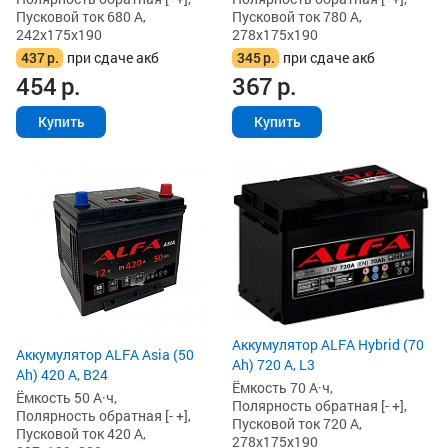
Пусковой ток 680 А,
Пусковой ток 780 А,
242x175x190
278x175x190
437
р.
при сдаче акб
345
р.
при сдаче акб
454
р.
367
р.
Купить
Купить
Аккумулятор ALFA Hybrid (70
Аккумулятор ALFA Asia (50
Ah) 720 А, L3
Ah) 420 А, B24
Ёмкость 70 А·ч,
Ёмкость 50 А·ч,
Полярность обратная [- +],
Полярность обратная [- +],
Пусковой ток 720 А,
Пусковой ток 420 А,
278x175x190