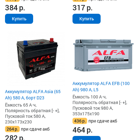
384
р.
317
р.
Купить
Купить
Аккумулятор ALFA EFB (100
Ah) 980 А, L5
Аккумулятор ALFA Asia (65
Ёмкость 100 А·ч,
Ah) 580 А, борт D23
Полярность обратная [- +],
Ёмкость 65 А·ч,
Пусковой ток 980 А,
Полярность обратная [- +],
353x175x190
Пусковой ток 580 А,
436
р.
при сдаче акб
230x173x230
464
р.
264
р.
при сдаче акб
282
р.