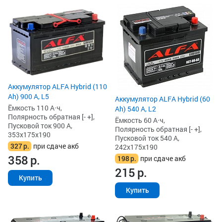
Аккумулятор ALFA Hybrid (110
Ah) 900 А, L5
Аккумулятор ALFA Hybrid (60
Ёмкость 110 А·ч,
Ah) 540 А, L2
Полярность обратная [- +],
Ёмкость 60 А·ч,
Пусковой ток 900 А,
Полярность обратная [- +],
353x175x190
Пусковой ток 540 А,
327
р.
при сдаче акб
242x175x190
358
р.
198
р.
при сдаче акб
215
р.
Купить
Купить