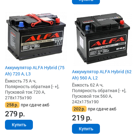
Аккумулятор ALFA Hybrid (75
Аккумулятор ALFA Hybrid (62
Ah) 720 А, L3
Ah) 560 А, L2
Ёмкость 75 А·ч,
Ёмкость 62 А·ч,
Полярность обратная [- +],
Полярность обратная [- +],
Пусковой ток 720 А,
Пусковой ток 560 А,
278x175x190
242x175x190
258
р.
при сдаче акб
202
р.
при сдаче акб
279
р.
219
р.
Купить
Купить