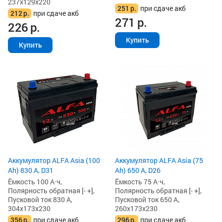
237x129x220
251
р.
при сдаче акб
212
р.
при сдаче акб
271
р.
226
р.
Купить
Купить
Аккумулятор ALFA Asia (100
Аккумулятор ALFA Asia (75
Ah) 830 А, D31
Ah) 650 А, D26
Ёмкость 100 А·ч,
Ёмкость 75 А·ч,
Полярность обратная [- +],
Полярность обратная [- +],
Пусковой ток 830 А,
Пусковой ток 650 А,
304x173x230
260x173x230
356
р.
при сдаче акб
296
р.
при сдаче акб