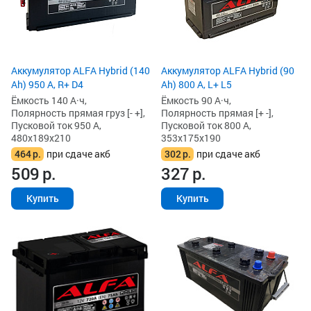
Аккумулятор ALFA Hybrid (140
Аккумулятор ALFA Hybrid (90
Ah) 950 А, R+ D4
Ah) 800 А, L+ L5
Ёмкость 140 А·ч,
Ёмкость 90 А·ч,
Полярность прямая груз [- +],
Полярность прямая [+ -],
Пусковой ток 950 А,
Пусковой ток 800 А,
480x189x210
353x175x190
464
р.
при сдаче акб
302
р.
при сдаче акб
509
р.
327
р.
Купить
Купить