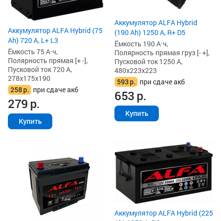
Аккумулятор ALFA Hybrid
Аккумулятор ALFA Hybrid (75
(190 Ah) 1250 А, R+ D5
Ah) 720 А, L+ L3
Ёмкость 190 А·ч,
Ёмкость 75 А·ч,
Полярность прямая груз [- +],
Полярность прямая [+ -],
Пусковой ток 1250 А,
Пусковой ток 720 А,
480x223x223
278x175x190
593
р.
при сдаче акб
258
р.
при сдаче акб
653
р.
279
р.
Купить
Купить
Аккумулятор ALFA Hybrid (225