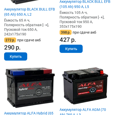
Аккумулятор BLACK BULL EFB
(105 Ah) 950 А, L5
Аккумулятор BLACK BULL EFB
Ёмкость 105 А·ч,
(65 Ah) 650 А, L2
Полярность обратная [- +],
Ёмкость 65 А·ч,
Пусковой ток 950 А,
Полярность обратная [- +],
353x175x190
Пусковой ток 650 А,
398
р.
при сдаче акб
242x175x190
427
р.
272
р.
при сдаче акб
290
р.
Купить
Купить
Аккумулятор ALFA AGM (70
Аккумулятор ALFA Hybrid (65
Ah) 760 А, L3