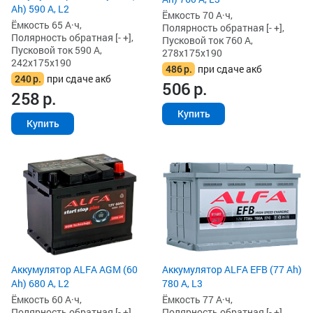
Ah) 590 А, L2
Ёмкость 70 А·ч,
Ёмкость 65 А·ч,
Полярность обратная [- +],
Полярность обратная [- +],
Пусковой ток 760 А,
Пусковой ток 590 А,
278x175x190
242x175x190
486
р.
при сдаче акб
240
р.
при сдаче акб
506
р.
258
р.
Купить
Купить
Аккумулятор ALFA AGM (60
Аккумулятор ALFA EFB (77 Ah)
Ah) 680 А, L2
780 А, L3
Ёмкость 60 А·ч,
Ёмкость 77 А·ч,
Полярность обратная [- +],
Полярность обратная [- +],