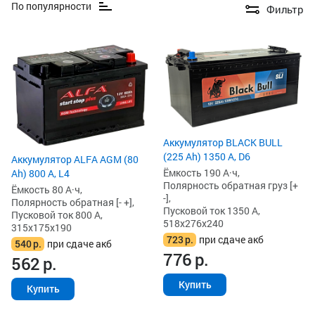
По популярности
Фильтр
Аккумулятор BLACK BULL
(225 Ah) 1350 А, D6
Аккумулятор ALFA AGM (80
Ёмкость 190 А·ч,
Ah) 800 А, L4
Полярность обратная груз [+
Ёмкость 80 А·ч,
-],
Полярность обратная [- +],
Пусковой ток 1350 А,
Пусковой ток 800 А,
518x276x240
315x175x190
723
р.
при сдаче акб
540
р.
при сдаче акб
776
р.
562
р.
Купить
Купить