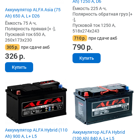
Ah) 1250 А, D6
Ёмкость 225 А·ч,
Аккумулятор ALFA Asia (75
Полярность обратная груз [+
Ah) 650 А, L+ D26
-],
Ёмкость 75 А·ч,
Пусковой ток 1250 А,
Полярность прямая [+ -],
518x274x243
Пусковой ток 650 А,
710
р.
при сдаче акб
260x173x230
790
р.
305
р.
при сдаче акб
326
р.
Купить
Купить
Аккумулятор ALFA Hybrid (110
Аккумулятор ALFA Hybrid
Ah) 900 А, L+ L5
(100 Ah) 840 А, L+ L5