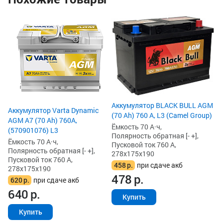
Ак
KO
(D
Ём
По
Пу
27
3
3
Аккумулятор BLACK BULL AGM
Аккумулятор Varta Dynamic
(70 Ah) 760 А, L3 (Camel Group)
AGM A7 (70 Ah) 760A,
Ёмкость 70 А·ч,
(570901076) L3
Полярность обратная [- +],
Ёмкость 70 А·ч,
Пусковой ток 760 А,
Полярность обратная [- +],
278x175x190
Пусковой ток 760 А,
458
р.
при сдаче акб
278x175x190
478
р.
620
р.
при сдаче акб
640
р.
Купить
Купить