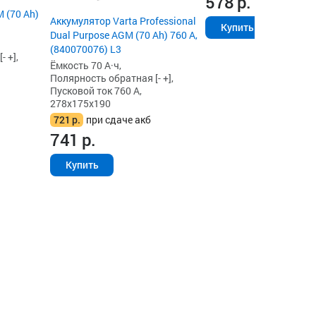
578
р.
 (70 Ah)
Аккумулятор Varta Professional
Купить
Dual Purpose AGM (70 Ah) 760 А,
(840070076) L3
 +],
Ёмкость 70 А·ч,
Полярность обратная [- +],
Пусковой ток 760 А,
278x175x190
721
р.
при сдаче акб
741
р.
Купить