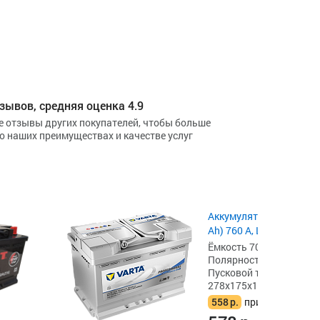
зывов, средняя оценка 4.9
е отзывы других покупателей, чтобы больше
 о наших преимуществах и качестве услуг
Аккумулятор SPARTA A
Ah) 760 А, L3
Ёмкость 70 А·ч,
Полярность обратная [- 
Пусковой ток 760 А,
278x175x190
558
р.
при сдаче акб