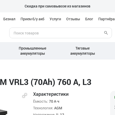
Скидка при самовывозе из магазинов
Безнал
Прием б/у акб
Услуги
Отзывы
Блог
Партнёр
Промышленные
Тяговые
аккумуляторы
аккумуляторы
 VRL3 (70Ah) 760 А, L3
Характеристики
Ёмкость:
70 А·ч
Технология:
AGM
Напряжение, В:
12