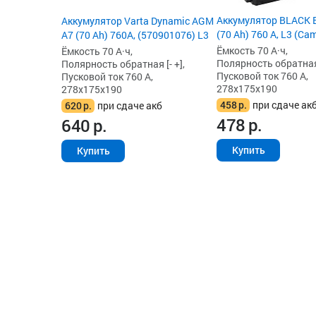
Аккумулятор BLACK
Аккумулятор Varta Dynamic AGM
(70 Ah) 760 А, L3 (Ca
A7 (70 Ah) 760A, (570901076) L3
Ёмкость 70 А·ч,
Ёмкость 70 А·ч,
Полярность обратная 
Полярность обратная [- +],
Пусковой ток 760 А,
Пусковой ток 760 А,
278x175x190
278x175x190
458
р.
при сдаче ак
620
р.
при сдаче акб
478
р.
640
р.
Купить
Купить