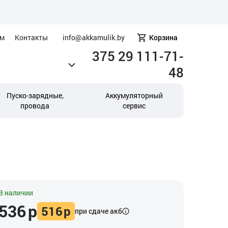
ам
Контакты
info@akkamulik.by
Корзина
375 29 111-71-
48
Пуско-зарядные,
Аккумуляторный
провода
сервис
В наличии
536
р
516
р
при сдаче акб