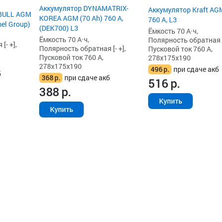
Аккумулятор DYNAMATRIX-
Аккумулятор Kraft AGM
 BULL AGM
KOREA AGM (70 Ah) 760 А,
760 А, L3
mel Group)
(DEK700) L3
Ёмкость 70 А·ч,
Ёмкость 70 А·ч,
Полярность обратная [-
[- +],
Полярность обратная [- +],
Пусковой ток 760 А,
Пусковой ток 760 А,
278x175x190
278x175x190
496
р.
при сдаче акб
б
368
р.
при сдаче акб
516
р.
388
р.
Купить
Купить