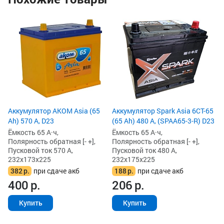
4
Ак
Ah
Ём
По
Пу
23
2
2
Аккумулятор AKOM Asia (65
Аккумулятор Spark Asia 6СТ-65
Ah) 570 А, D23
(65 Ah) 480 А, (SPAA65-3-R) D23
Ёмкость 65 А·ч,
Ёмкость 65 А·ч,
Полярность обратная [- +],
Полярность обратная [- +],
Пусковой ток 570 А,
Пусковой ток 480 А,
232x173x225
232x175x225
382
р.
при сдаче акб
188
р.
при сдаче акб
400
р.
206
р.
Купить
Купить