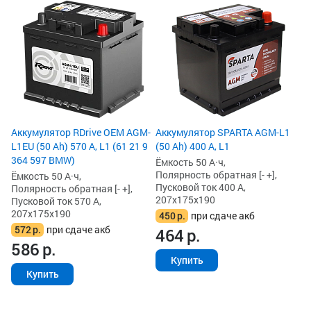
Аккумулятор RDrive OEM AGM-
Аккумулятор SPARTA AGM-L1
L1EU (50 Ah) 570 А, L1 (61 21 9
(50 Ah) 400 А, L1
364 597 BMW)
Ёмкость 50 А·ч,
Полярность обратная [- +],
Ёмкость 50 А·ч,
Пусковой ток 400 А,
Полярность обратная [- +],
207x175x190
Пусковой ток 570 А,
207x175x190
450
р.
при сдаче акб
572
р.
при сдаче акб
464
р.
586
р.
Купить
Купить