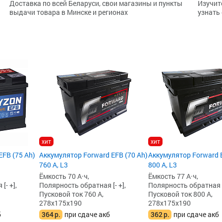
Доставка по всей Беларуси, свои магазины и пункты
Изучит
выдачи товара в Минске и регионах
узнать
хит
хит
FB (75 Ah)
Аккумулятор Forward EFB (70 Ah)
Аккумулятор Forward E
760 А, L3
800 А, L3
Ёмкость 70 А·ч,
Ёмкость 77 А·ч,
[- +],
Полярность обратная [- +],
Полярность обратная [-
Пусковой ток 760 А,
Пусковой ток 800 А,
278x175x190
278x175x190
б
364
р.
при сдаче акб
362
р.
при сдаче акб