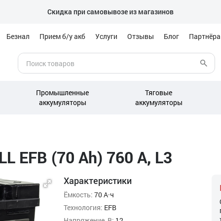
Скидка при самовывозе из магазинов
Безнал
Прием б/у акб
Услуги
Отзывы
Блог
Партнёр
Промышленные
Тяговые
аккумуляторы
аккумуляторы
 EFB (70 Ah) 760 А, L3
Характеристики
Ёмкость:
70 А·ч
Технология:
EFB
Напряжение, В:
12