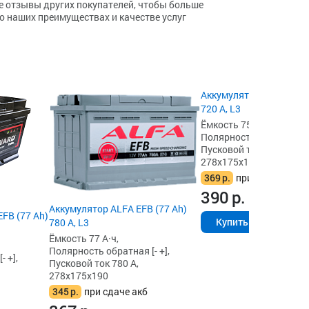
е отзывы других покупателей, чтобы больше
 о наших преимуществах и качестве услуг
5.0
Аккумулятор E-lab+EFB 
720 А, L3
Ёмкость 75 А·ч,
Полярность обратная [- 
Пусковой ток 720 А,
278x175x190
369
р.
при сдаче акб
390
р.
Аккумулятор ALFA EFB (77 Ah)
FB (77 Ah)
Купить
780 А, L3
Ёмкость 77 А·ч,
Полярность обратная [- +],
 +],
Пусковой ток 780 А,
278x175x190
345
р.
при сдаче акб