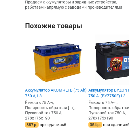
Продаем аккумуляторы и зарядные устройства,
работаем напрямую с заводами производителями
Похожие товары
Аккумулятор AKOM +EFB (75 Ah)
Аккумулятор BYZON E
750 А, L3
750 А, (BYZ750F) L3
Ёмкость 75 А·ч,
Ёмкость 75 А·ч,
Полярность обратная [- +],
Полярность обратная 
Пусковой ток 750 А,
Пусковой ток 750 А,
278x175x190
278x175x190
387
р.
при сдаче акб
354
р.
при сдаче ак