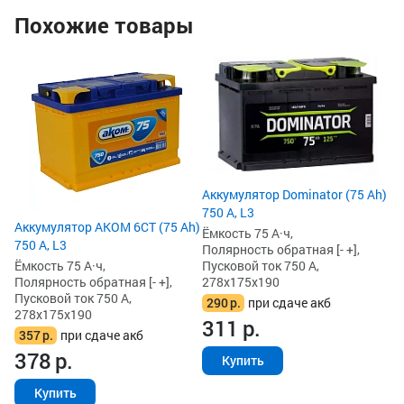
Похожие товары
Ак
L3
Ём
По
Пу
27
3
Аккумулятор Dominator (75 Ah)
3
750 А, L3
Аккумулятор AKOM 6СТ (75 Ah)
Ёмкость 75 А·ч,
750 А, L3
Полярность обратная [- +],
Пусковой ток 750 А,
Ёмкость 75 А·ч,
278x175x190
Полярность обратная [- +],
Пусковой ток 750 А,
290
р.
при сдаче акб
278x175x190
311
р.
357
р.
при сдаче акб
378
р.
Купить
Купить