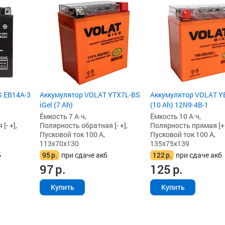
S EB14A-3
Аккумулятор VOLAT YTX7L-BS
Аккумулятор VOLAT Y
iGel (7 Ah)
(10 Ah) 12N9-4B-1
Ёмкость 7 А·ч,
Ёмкость 10 А·ч,
[- +],
Полярность обратная [- +],
Полярность прямая [+ -
Пусковой ток 100 А,
Пусковой ток 100 А,
113x70x130
135x75x139
б
95
р.
при сдаче акб
122
р.
при сдаче акб
97
р.
125
р.
Купить
Купить