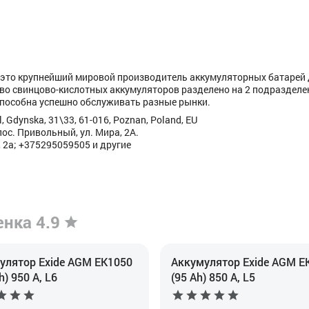
 – это крупнейший мировой производитель аккумуляторных батарей
во свинцово-кислотных аккумуляторов разделено на 2 подразделе
пособна успешно обслуживать разные рынки.
, Gdynska, 31\33, 61-016, Poznan, Poland, EU
ос. Привольный, ул. Мира, 2А.
 2а; +375295059505 и другие
енка 4.9
улятор Exide AGM EK1050
Аккумулятор Exide AGM E
h) 950 А, L6
(95 Ah) 850 А, L5