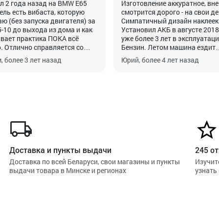
л 2 года назад на BMW E65
Изготовление аккуратное, вн
ель есть вибаста, которую
смотрится дорого - на свои де
аю (без запуска двигателя) за
Симпатичный дизайн наклеек
5-10 до выхода из дома и как
Установил АКБ в августе 2018,
вает практика ПОКА всё
уже более 3 лет в эксплуатаци
. Отлично справляется со
Бензин. Летом машина ездит
функцией. Главное его
каждый день, зимой использу
, более 3 лет назад
Юрий, более 4 лет назад
ать после установки, хотя это
основном по выходным раз в 
ность автомобиля.
недели, плюс иногда запуска
Webasto. Проблем никаких не
замечено. Надеюсь проработа
менее 5 лет.
Доставка и пункты выдачи
245 от
Доставка по всей Беларуси, свои магазины и пункты
Изучит
выдачи товара в Минске и регионах
узнать