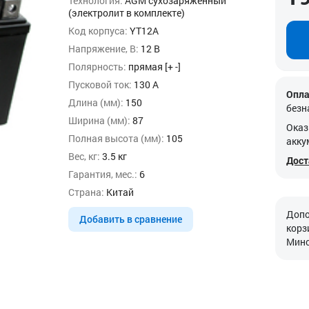
Технология:
AGM сухозаряженный
(электролит в комплекте)
Код корпуса:
YT12A
Напряжение, В:
12 В
Полярность:
прямая [+ -]
Пусковой ток:
130 А
Опла
Длина (мм):
150
безн
Ширина (мм):
87
Оказ
Полная высота (мм):
105
акку
Вес, кг:
3.5 кг
Дост
Гарантия, мес.:
6
Страна:
Китай
Допо
Добавить в сравнение
корз
Минс