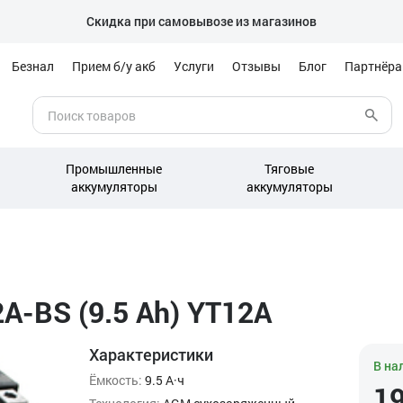
Скидка при самовывозе из магазинов
Безнал
Прием б/у акб
Услуги
Отзывы
Блог
Партнёр
Промышленные
Тяговые
аккумуляторы
аккумуляторы
A-BS (9.5 Ah) YT12A
Характеристики
В на
Ёмкость:
9.5 А·ч
1