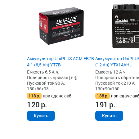
Аккумулятор UniPLUS AGM EB7B-
Аккумулятор UniPLU
4-1 (6,5 Ah) YT7B
(12 Ah) YTX14AHL
Ёмкость 6,5 А·ч,
Ёмкость 12 А·ч,
Полярность прямая [+ -],
Полярность обратная 
Пусковой ток 90 А,
Пусковой ток 210 А,
150x66x93
130x90x160
118
р.
при сдаче акб
188
р.
при сдаче ак
120
р.
191
р.
Купить
Купить