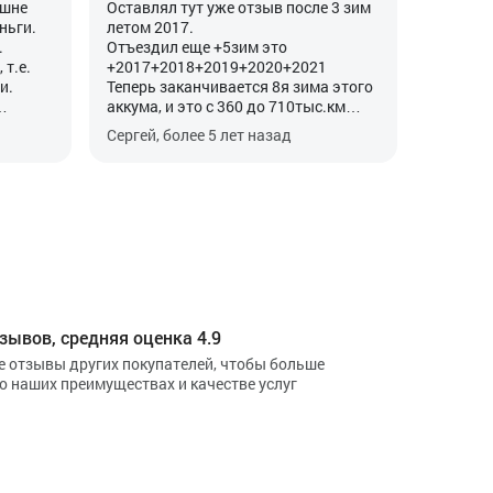
ешне
Оставлял тут уже отзыв после 3 зим
ньги.
летом 2017.
.
Отъездил еще +5зим это
 т.е.
+2017+2018+2019+2020+2021
и.
Теперь заканчивается 8я зима этого
аккума, и это с 360 до 710тыс.км
ется в
итого 350тыс.км на 2,0ТДИ Пассат
Сергей, более 5 лет назад
1-2
Б6.
ем
Мнение не поменялось. AGM –
долговечнее обычных в 2 раза или
ет не
на 100% , но и дороже на 40$
На всех авто своих, родственников и
дизелях всегда в авто на потолке
ставлю вольтметр , как на фото (от
подсветки питаю, там постоянно
есть напруга) и всегда утром знаю
состояние аккума, пущу не пушчу, а
зывов, средняя оценка 4.9
потом как генератор дает (13,8-14,5) .
е отзывы других покупателей, чтобы больше
До -12гр крутит и сейчас бодро, пуск
 о наших преимуществах и качестве услуг
с первого оборота, напряжение
утром 12,1В (заряжен но старик уже),
у нового было 12,5-12,6В утром
зимой. Выходит - при старание
уходит и емкость и напряжение, при
пуске особенно видно в старости