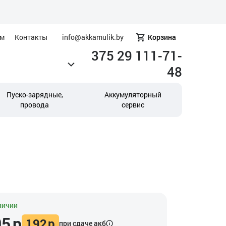
ам
Контакты
info@akkamulik.by
Корзина
375 29 111-71-
48
Пуско-зарядные,
Аккумуляторный
провода
сервис
личии
95
р
192
р
при сдаче акб