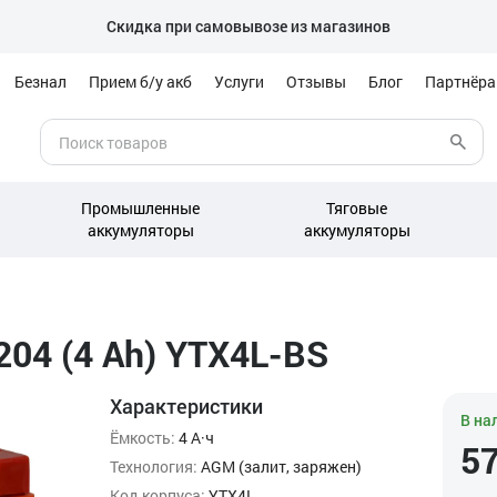
Скидка при самовывозе из магазинов
Безнал
Прием б/у акб
Услуги
Отзывы
Блог
Партнёр
Промышленные
Тяговые
аккумуляторы
аккумуляторы
204 (4 Ah) YTX4L-BS
Характеристики
В на
Ёмкость:
4 А·ч
5
Технология:
AGM (залит, заряжен)
Код корпуса:
YTX4L