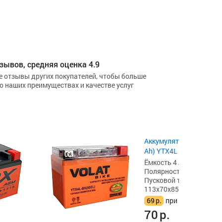
зывов, средняя оценка 4.9
е отзывы других покупателей, чтобы больше
 о наших преимуществах и качестве услуг
Аккумулятор Sparta LB4
Ah) YTX4L
Ёмкость 4 А·ч,
Полярность обратная [- 
Пусковой ток 50 А,
113x70x85
69
р.
при сдаче акб
70
р.