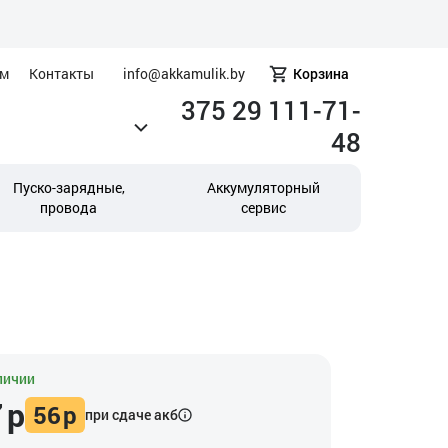
ам
Контакты
info@akkamulik.by
Корзина
375 29 111-71-
48
Пуско-зарядные,
Аккумуляторный
провода
сервис
личии
7
р
56
р
при сдаче акб