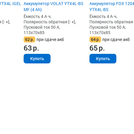
YTX4L iGEL
Аккумулятор VOLAT YTX4L-BS
Аккумулятор FOX 1204
MF (4 Ah)
YTX4L-BS
Ёмкость 4 А·ч,
Ёмкость 4 А·ч,
[- +],
Полярность обратная [- +],
Полярность обратная [-
Пусковой ток 50 А,
Пусковой ток 50 А,
113x70x85
113x70x85
62
р.
при сдаче акб
64
р.
при сдаче акб
63
р.
65
р.
Купить
Купить