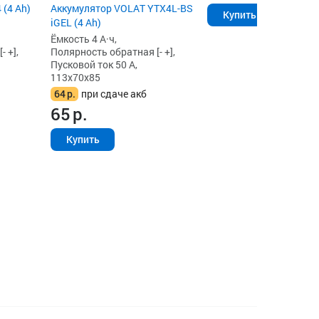
 (4 Ah)
Аккумулятор VOLAT YTX4L-BS
Купить
iGEL (4 Ah)
Ёмкость 4 А·ч,
 +],
Полярность обратная [- +],
Пусковой ток 50 А,
113x70x85
64
р.
при сдаче акб
65
р.
Купить