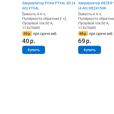
Аккумулятор Prime PTX4L-BS (4
Аккумулятор WEZER 
Ah) YTX4L
(4 Ah) WEZ4150R
Ёмкость 4 А·ч,
Ёмкость 4 А·ч,
Полярность обратная [- +],
Полярность обратная 
Пусковой ток 50 А,
Пусковой ток 50 А,
113x70x85
113x70x85
39
р.
при сдаче акб
68
р.
при сдаче акб
40
р.
69
р.
Купить
Купить