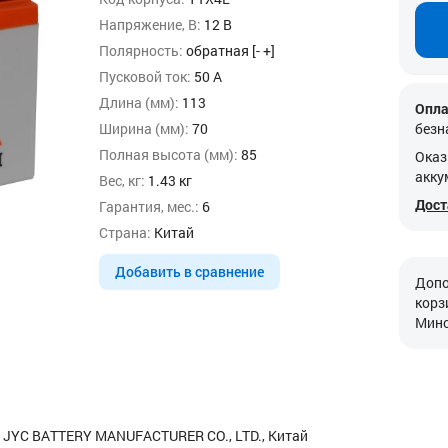
Напряжение, В:
12 В
Полярность:
обратная [- +]
Пусковой ток:
50 А
Длина (мм):
113
Опла
Ширина (мм):
70
безн
Полная высота (мм):
85
Оказ
акку
Вес, кг:
1.43 кг
Дост
Гарантия, мес.:
6
Страна:
Китай
Добавить в сравнение
Допо
корз
Минс
 JYC BATTERY MANUFACTURER CO., LTD., Китай