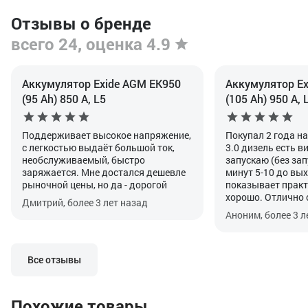
Отзывы о бренде
всего 24, оценка 4.9
Аккумулятор Exide AGM EK950
Аккумулятор Ex
(95 Ah) 850 А, L5
(105 Ah) 950 А, 
Поддерживает высокое напряжение,
Покупал 2 года н
с легкостью выдаёт большой ток,
3.0 дизель есть в
необслуживаемый, быстро
запускаю (без зап
заряжается. Мне достался дешевле
минут 5-10 до вых
рыночной цены, но да - дорогой
показывает практ
хорошо. Отлично 
Дмитрий, более 3 лет назад
своей функцией. Г
Аноним, более 3 л
прописать после у
особенность авто
Все отзывы
Похожие товары