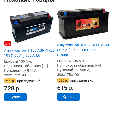
Ак
KO
(D
Ём
По
Пу
39
хит
Аккумулятор BLACK BULL AGM
5
(105 Ah) 950 А, L6 (Camel
Аккумулятор HITEC AGM VRL6
5
Group)
105 (105 Ah) 950 А, L6
Ёмкость 105 А·ч,
Ёмкость 105 А·ч,
Полярность обратная [- +],
Полярность обратная [- +],
Пусковой ток 950 А,
Пусковой ток 950 А,
393x175x190
393x175x190
586
р.
при сдаче акб
699
р.
при сдаче акб
615
р.
728
р.
Купить
Купить