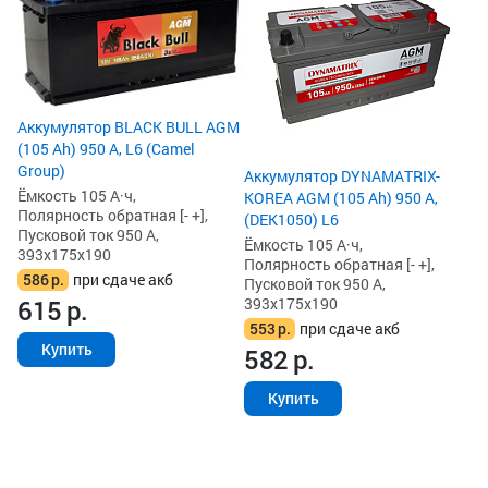
Ah
Ём
По
Пу
39
7
Аккумулятор BLACK BULL AGM
7
(105 Ah) 950 А, L6 (Camel
Group)
Аккумулятор DYNAMATRIX-
Ёмкость 105 А·ч,
KOREA AGM (105 Ah) 950 А,
Полярность обратная [- +],
(DEK1050) L6
Пусковой ток 950 А,
Ёмкость 105 А·ч,
393x175x190
Полярность обратная [- +],
586
р.
при сдаче акб
Пусковой ток 950 А,
393x175x190
615
р.
553
р.
при сдаче акб
Купить
582
р.
Купить