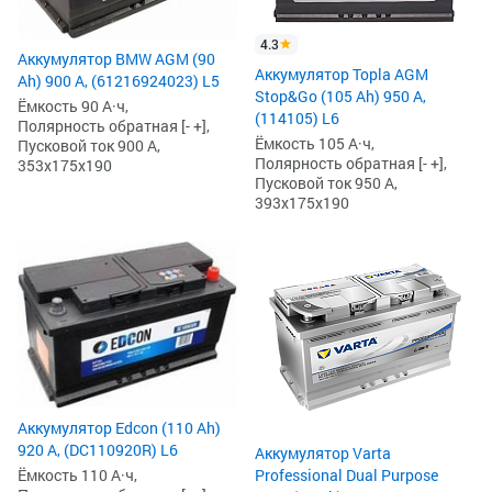
4.3
Аккумулятор BMW AGM (90
Аккумулятор Topla AGM
Ah) 900 А, (61216924023) L5
Stop&Go (105 Ah) 950 А,
Ёмкость 90 А·ч,
(114105) L6
Полярность обратная [- +],
Ёмкость 105 А·ч,
Пусковой ток 900 А,
Полярность обратная [- +],
353x175x190
Пусковой ток 950 А,
393x175x190
Аккумулятор Edcon (110 Ah)
920 А, (DC110920R) L6
Аккумулятор Varta
Ёмкость 110 А·ч,
Professional Dual Purpose