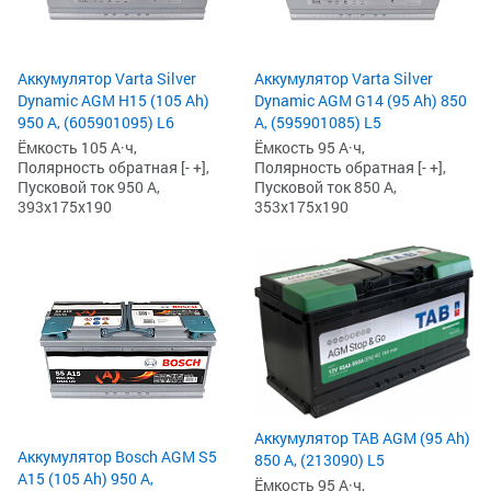
Аккумулятор Varta Silver
Аккумулятор Varta Silver
Dynamic AGM H15 (105 Ah)
Dynamic AGM G14 (95 Ah) 850
950 А, (605901095) L6
А, (595901085) L5
Ёмкость 105 А·ч,
Ёмкость 95 А·ч,
Полярность обратная [- +],
Полярность обратная [- +],
Пусковой ток 950 А,
Пусковой ток 850 А,
393x175x190
353x175x190
Аккумулятор TAB AGM (95 Ah)
Аккумулятор Bosch AGM S5
850 А, (213090) L5
A15 (105 Ah) 950 А,
Ёмкость 95 А·ч,