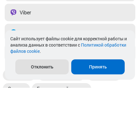
Viber
Telegram
Cайт использует файлы cookie для корректной работы и
анализа данных в соответствии с
Политикой обработки
файлов cookie
.
info@akkamulik.by
Отклонить
Принять
Доставка
Пункты выдачи
Магазины
Оплата
Безналичный расчет
Прием б/у акб
Информация
Отзывы
Контакты
© 2026. ООО «Аккамулик». 220056, Беларусь, г. Минск,
пр. Независимости, д.199.