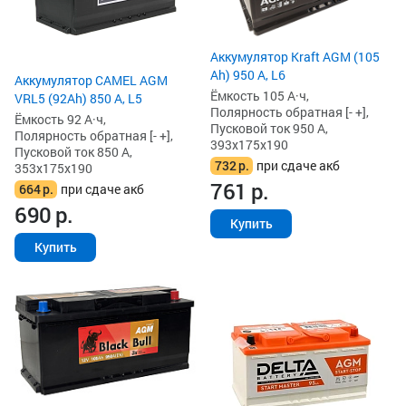
Аккумулятор Kraft AGM (105
Ah) 950 А, L6
Аккумулятор CAMEL AGM
Ёмкость 105 А·ч,
VRL5 (92Ah) 850 А, L5
Полярность обратная [- +],
Ёмкость 92 А·ч,
Пусковой ток 950 А,
Полярность обратная [- +],
393x175x190
Пусковой ток 850 А,
732
р.
при сдаче акб
353x175x190
761
р.
664
р.
при сдаче акб
690
р.
Купить
Купить