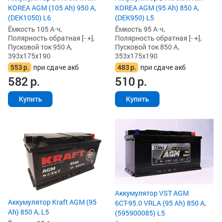
KOREA AGM (105 Ah) 950 А,
KOREA AGM (95 Ah) 850 А,
(DEK1050) L6
(DEK950) L5
Ёмкость 105 А·ч,
Ёмкость 95 А·ч,
Полярность обратная [- +],
Полярность обратная [- +],
Пусковой ток 950 А,
Пусковой ток 850 А,
393x175x190
353x175x190
553
р.
при сдаче акб
483
р.
при сдаче акб
582
р.
510
р.
Купить
Купить
Аккумулятор VST AGM
Аккумулятор Kraft AGM (95
6СТ-95.0 VRLA (95 Ah) 850 А,
Ah) 850 А, L5
(595900085) L5