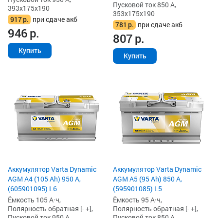
Пусковой ток 850 А,
393x175x190
353x175x190
917
р.
при сдаче акб
781
р.
при сдаче акб
946
р.
807
р.
Купить
Купить
Аккумулятор Varta Dynamic
Аккумулятор Varta Dynamic
AGM A4 (105 Ah) 950 А,
AGM A5 (95 Ah) 850 А,
(605901095) L6
(595901085) L5
Ёмкость 105 А·ч,
Ёмкость 95 А·ч,
Полярность обратная [- +],
Полярность обратная [- +],
Пусковой ток 950 А,
Пусковой ток 850 А,