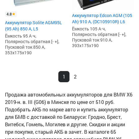
4.8
Аккумулятор Edcon AGM (105
Ah) 910 А, (DC105910R) L6
Аккумулятор Solite AGM95L
(95 Ah) 850 А, L5
Ёмкость 105 А·ч,
Полярность обратная [- +],
Ёмкость 95 А·ч,
Пусковой ток 910 А,
Полярность обратная [- +],
393x175x190
Пусковой ток 850 А,
353x175x190
1
2
Продажа автомобильных аккумуляторов для BMW X6
2019-н. в. III (G06) в Минске по цене от 510 руб.
Подобрать АКБ по марке авто и купить аккумулятор
для БМВ с доставкой по Беларуси: Гродно, Брест,
Витебск, Гомель, Могилев и другие. Скидки и акции
при покупке, старый АКБ в зачет. В каталоге 65