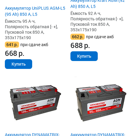
Аккумулятор Kraft AGM (92
Ah) 850 А, L5
Аккумулятор UniPLUS AGM-L5
Ёмкость 92 А·ч,
(95 Ah) 850 А, L5
Полярность обратная [- +],
Ёмкость 95 А·ч,
Пусковой ток 850 А,
Полярность обратная [- +],
353x175x190
Пусковой ток 850 А,
662
р.
при сдаче акб
353x175x190
688
р.
641
р.
при сдаче акб
668
р.
Купить
Купить
Аккумулятор DYNAMATRIX-
Аккумулятор DYNAMATRIX-