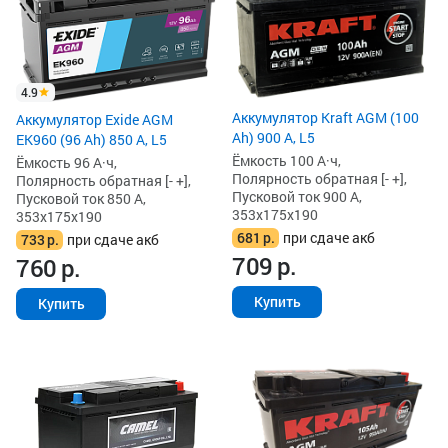
4.9
Аккумулятор Kraft AGM (100
Аккумулятор Exide AGM
Ah) 900 А, L5
EK960 (96 Ah) 850 А, L5
Ёмкость 100 А·ч,
Ёмкость 96 А·ч,
Полярность обратная [- +],
Полярность обратная [- +],
Пусковой ток 900 А,
Пусковой ток 850 А,
353x175x190
353x175x190
681
р.
при сдаче акб
733
р.
при сдаче акб
709
р.
760
р.
Купить
Купить