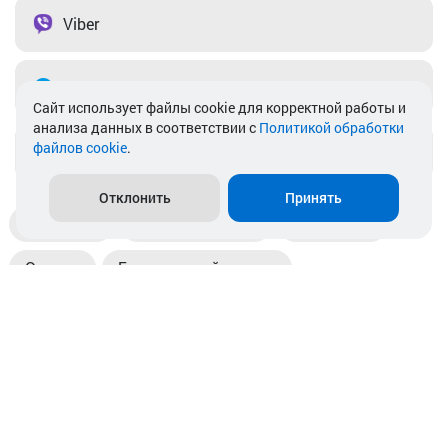
Viber
Telegram
Cайт использует файлы cookie для корректной работы и
анализа данных в соответствии с
Политикой обработки
файлов cookie
.
info@akkamulik.by
Отклонить
Принять
Доставка
Пункты выдачи
Магазины
Оплата
Безналичный расчет
Прием б/у акб
Информация
Отзывы
Контакты
© 2026. ООО «Аккамулик». 220056, Беларусь, г. Минск,
пр. Независимости, д.199.