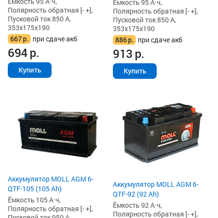
Ёмкость 95 А·ч,
Ёмкость 95 А·ч,
Полярность обратная [- +],
Полярность обратная [- +],
Пусковой ток 850 А,
Пусковой ток 850 А,
353x175x190
353x175x190
667
р.
при сдаче акб
886
р.
при сдаче акб
694
р.
913
р.
Купить
Купить
Аккумулятор MOLL AGM 6-
Аккумулятор MOLL AGM 6-
QTF-105 (105 Ah)
QTF-92 (92 Ah)
Ёмкость 105 А·ч,
Ёмкость 92 А·ч,
Полярность обратная [- +],
Полярность обратная [- +],
Пусковой ток 950 А,