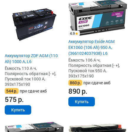
4.9
Аккумулятор Exide AGM
EK1060 (106 Ah) 950 А,
(3661024037938) L6
Аккумулятор ZDF AGM (110
Ёмкость 106 А·ч,
Ah) 1000 А, L6
Полярность обратная [- +],
Ёмкость 110 А·ч,
Пусковой ток 950 А,
Полярность обратная [- +],
393x175x190
Пусковой ток 1000 А,
860
р.
при сдаче акб
393x175x190
890
р.
544
р.
при сдаче акб
575
р.
Купить
Купить