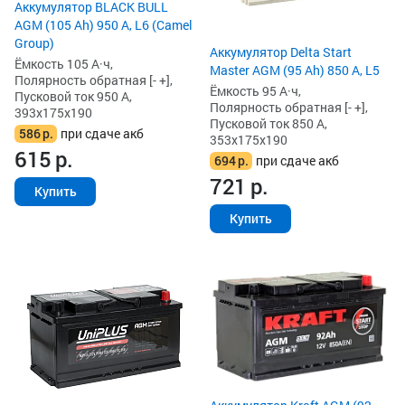
Аккумулятор BLACK BULL
AGM (105 Ah) 950 А, L6 (Camel
Group)
Аккумулятор Delta Start
Ёмкость 105 А·ч,
Master AGM (95 Ah) 850 А, L5
Полярность обратная [- +],
Ёмкость 95 А·ч,
Пусковой ток 950 А,
Полярность обратная [- +],
393x175x190
Пусковой ток 850 А,
586
р.
при сдаче акб
353x175x190
615
р.
694
р.
при сдаче акб
721
р.
Купить
Купить