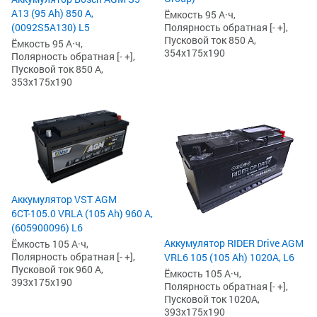
А13 (95 Ah) 850 А,
Ёмкость 95 А·ч,
(0092S5A130) L5
Полярность обратная [- +],
Пусковой ток 850 А,
Ёмкость 95 А·ч,
354x175x190
Полярность обратная [- +],
Пусковой ток 850 А,
353x175x190
Аккумулятор VST AGM
6СТ-105.0 VRLA (105 Ah) 960 А,
(605900096) L6
Аккумулятор RIDER Drive AGM
Ёмкость 105 А·ч,
Полярность обратная [- +],
VRL6 105 (105 Ah) 1020А, L6
Пусковой ток 960 А,
Ёмкость 105 А·ч,
393x175x190
Полярность обратная [- +],
Пусковой ток 1020А,
393x175x190