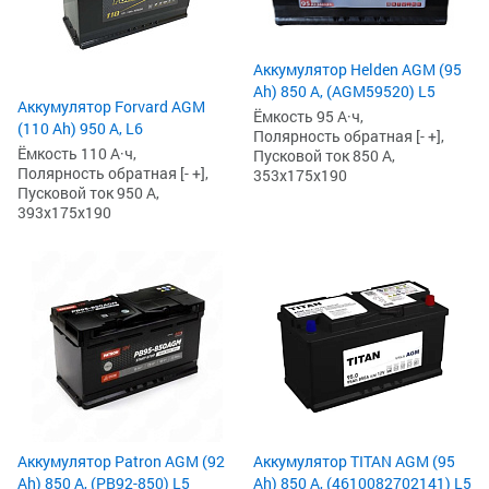
Аккумулятор Helden AGM (95
Ah) 850 А, (AGM59520) L5
Аккумулятор Forvard AGM
Ёмкость 95 А·ч,
(110 Ah) 950 А, L6
Полярность обратная [- +],
Ёмкость 110 А·ч,
Пусковой ток 850 А,
Полярность обратная [- +],
353x175x190
Пусковой ток 950 А,
393x175x190
Аккумулятор Patron AGM (92
Аккумулятор TITAN AGM (95
Ah) 850 А, (PB92-850) L5
Ah) 850 А, (4610082702141) L5