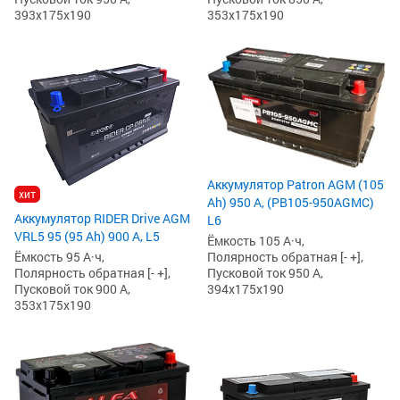
393x175x190
353x175x190
Аккумулятор Patron AGM (105
хит
Ah) 950 А, (PB105-950AGMC)
Аккумулятор RIDER Drive AGM
L6
VRL5 95 (95 Ah) 900 А, L5
Ёмкость 105 А·ч,
Полярность обратная [- +],
Ёмкость 95 А·ч,
Пусковой ток 950 А,
Полярность обратная [- +],
394x175x190
Пусковой ток 900 А,
353x175x190