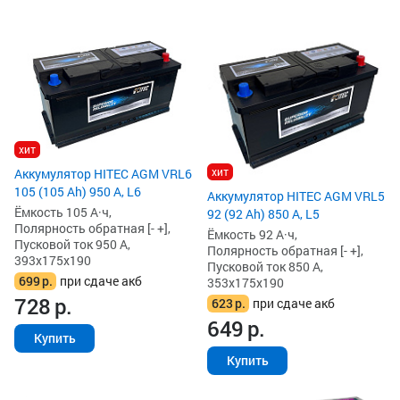
хит
хит
Аккумулятор HITEC AGM VRL6
105 (105 Ah) 950 А, L6
Аккумулятор HITEC AGM VRL5
Ёмкость 105 А·ч,
92 (92 Ah) 850 А, L5
Полярность обратная [- +],
Ёмкость 92 А·ч,
Пусковой ток 950 А,
Полярность обратная [- +],
393x175x190
Пусковой ток 850 А,
699
р.
при сдаче акб
353x175x190
728
р.
623
р.
при сдаче акб
649
р.
Купить
Купить