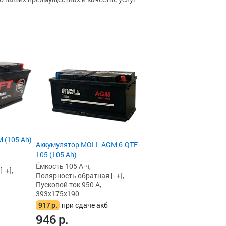
 (105 Ah)
Аккумулятор MOLL AGM 6-QTF-
105 (105 Ah)
Ёмкость 105 А·ч,
 +],
Полярность обратная [- +],
Пусковой ток 950 А,
393x175x190
917
р.
при сдаче акб
946
р.