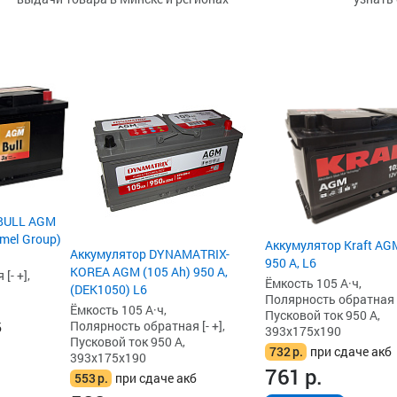
 BULL AGM
amel Group)
Аккумулятор Kraft AGM
Аккумулятор DYNAMATRIX-
950 А, L6
KOREA AGM (105 Ah) 950 А,
[- +],
Ёмкость 105 А·ч,
(DEK1050) L6
Полярность обратная [-
Ёмкость 105 А·ч,
Пусковой ток 950 А,
Полярность обратная [- +],
б
393x175x190
Пусковой ток 950 А,
732
р.
при сдаче акб
393x175x190
761
р.
553
р.
при сдаче акб