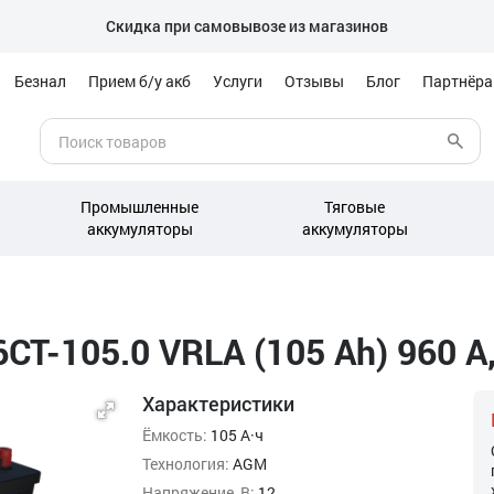
Скидка при самовывозе из магазинов
Безнал
Прием б/у акб
Услуги
Отзывы
Блог
Партнёр
Промышленные
Тяговые
аккумуляторы
аккумуляторы
Т-105.0 VRLA (105 Ah) 960 А,
Характеристики
Ёмкость:
105 А·ч
Технология:
AGM
Напряжение, В:
12