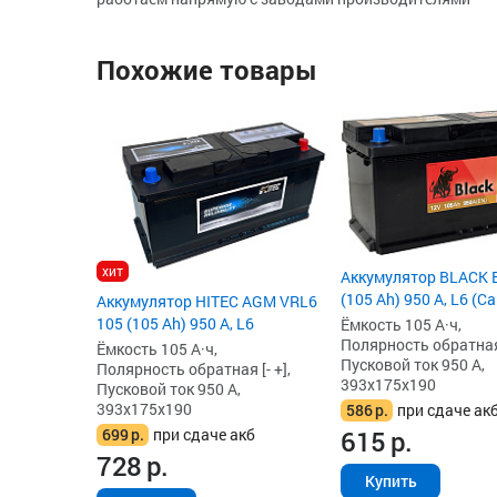
Похожие товары
хит
Аккумулятор BLACK
(105 Ah) 950 А, L6 (C
Аккумулятор HITEC AGM VRL6
105 (105 Ah) 950 А, L6
Ёмкость 105 А·ч,
Полярность обратная 
Ёмкость 105 А·ч,
Пусковой ток 950 А,
Полярность обратная [- +],
393x175x190
Пусковой ток 950 А,
393x175x190
586
р.
при сдаче ак
615
р.
699
р.
при сдаче акб
728
р.
Купить