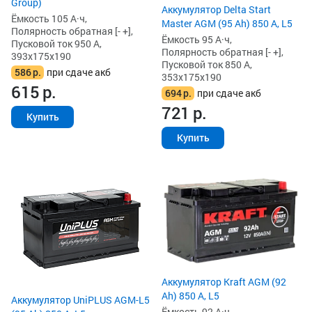
Group)
Аккумулятор Delta Start
Ёмкость 105 А·ч,
Master AGM (95 Ah) 850 А, L5
Полярность обратная [- +],
Ёмкость 95 А·ч,
Пусковой ток 950 А,
Полярность обратная [- +],
393x175x190
Пусковой ток 850 А,
586
р.
при сдаче акб
353x175x190
615
р.
694
р.
при сдаче акб
721
р.
Купить
Купить
Аккумулятор Kraft AGM (92
Ah) 850 А, L5
Аккумулятор UniPLUS AGM-L5
Ёмкость 92 А·ч,