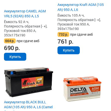
Аккумулятор Kraft AGM (105
Ah) 950 А, L6
Аккумулятор CAMEL AGM
Ёмкость 105 А·ч,
VRL5 (92Ah) 850 А, L5
Полярность обратная [- +],
Ёмкость 92 А·ч,
Пусковой ток 950 А,
Полярность обратная [- +],
393x175x190
Пусковой ток 850 А,
732
р.
при сдаче акб
353x175x190
761
р.
664
р.
при сдаче акб
690
р.
Купить
Купить
Аккумулятор BLACK BULL
AGM (105 Ah) 950 А, L6 (Camel