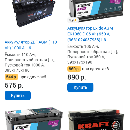
4.9
Аккумулятор Exide AGM
EK1060 (106 Ah) 950 А,
(3661024037938) L6
Аккумулятор ZDF AGM (110
Ёмкость 106 А·ч,
Ah) 1000 А, L6
Полярность обратная [- +],
Ёмкость 110 А·ч,
Пусковой ток 950 А,
Полярность обратная [- +],
393x175x190
Пусковой ток 1000 А,
860
р.
при сдаче акб
393x175x190
890
р.
544
р.
при сдаче акб
575
р.
Купить
Купить