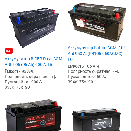
Аккумулятор Patron AGM (105
хит
Ah) 950 А, (PB105-950AGMC)
Аккумулятор RIDER Drive AGM
L6
VRL5 95 (95 Ah) 900 А, L5
Ёмкость 105 А·ч,
Полярность обратная [- +],
Ёмкость 95 А·ч,
Пусковой ток 950 А,
Полярность обратная [- +],
394x175x190
Пусковой ток 900 А,
353x175x190