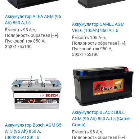
Аккумулятор ALFA AGM (95
Ah) 850 А, L5
Аккумулятор CAMEL AGM
Ёмкость 95 А·ч,
VRL6 (105Ah) 950 А, L6
Полярность обратная [- +],
Ёмкость 105 А·ч,
Пусковой ток 850 А,
Полярность обратная [- +],
353x175x190
Пусковой ток 950 А,
393x175x190
Аккумулятор BLACK BULL
AGM (95 Ah) 850 А, L5 (Camel
Group)
Аккумулятор Bosch AGM S5
А13 (95 Ah) 850 А,
Ёмкость 95 А·ч,
(0092S5A130) L5
Полярность обратная [- +],