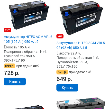
хит
хит
Аккумулятор HITEC AGM VRL6
105 (105 Ah) 950 А, L6
Аккумулятор HITEC AGM VRL5
Ёмкость 105 А·ч,
92 (92 Ah) 850 А, L5
Полярность обратная [- +],
Ёмкость 92 А·ч,
Пусковой ток 950 А,
Полярность обратная [- +],
393x175x190
Пусковой ток 850 А,
699
р.
при сдаче акб
353x175x190
728
р.
623
р.
при сдаче акб
649
р.
Купить
Купить