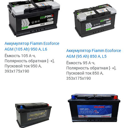
Аккумулятор Fiamm Ecoforce
AGM (105 Ah) 950 А, L6
Аккумулятор Fiamm Ecoforce
Ёмкость 105 А·ч,
AGM (95 Ah) 850 A, L5
Полярность обратная [- +],
Ёмкость 95 А·ч,
Пусковой ток 950 А,
Полярность обратная [- +],
393x175x190
Пусковой ток 850 А,
353x175x190