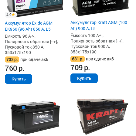
4.9
Аккумулятор Kraft AGM (100
Аккумулятор Exide AGM
Ah) 900 А, L5
EK960 (96 Ah) 850 А, L5
Ёмкость 100 А·ч,
Ёмкость 96 А·ч,
Полярность обратная [- +],
Полярность обратная [- +],
Пусковой ток 900 А,
Пусковой ток 850 А,
353x175x190
353x175x190
681
р.
при сдаче акб
733
р.
при сдаче акб
709
р.
760
р.
Купить
Купить