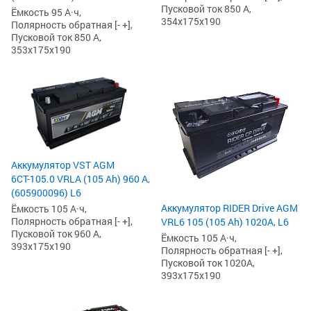
Пусковой ток 850 А,
Ёмкость 95 А·ч,
354x175x190
Полярность обратная [- +],
Пусковой ток 850 А,
353x175x190
Аккумулятор VST AGM
6СТ-105.0 VRLA (105 Ah) 960 А,
(605900096) L6
Аккумулятор RIDER Drive AGM
Ёмкость 105 А·ч,
Полярность обратная [- +],
VRL6 105 (105 Ah) 1020А, L6
Пусковой ток 960 А,
Ёмкость 105 А·ч,
393x175x190
Полярность обратная [- +],
Пусковой ток 1020А,
393x175x190