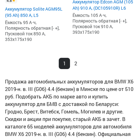
4.8
Аккумулятор Edcon AGM (105
Ah) 910 А, (DC105910R) L6
Аккумулятор Solite AGM95L
(95 Ah) 850 А, L5
Ёмкость 105 А·ч,
Полярность обратная [- +],
Ёмкость 95 А·ч,
Пусковой ток 910 А,
Полярность обратная [- +],
393x175x190
Пусковой ток 850 А,
353x175x190
1
2
Продажа автомобильных аккумуляторов для BMW X6
2019-н. в. III (G06) 4.4 (бензин) в Минске по цене от 510
руб. Подобрать АКБ по марке авто и купить
аккумулятор для БМВ с доставкой по Беларуси:
Гродно, Брест, Витебск, Гомель, Могилев и другие.
Скидки и акции при покупке, старый АКБ в зачет. В
каталоге 65 моделей аккумуляторов для автомобиля
BMW X6 2019-н. в. III (G06) 4.4 (бензин). Официальная