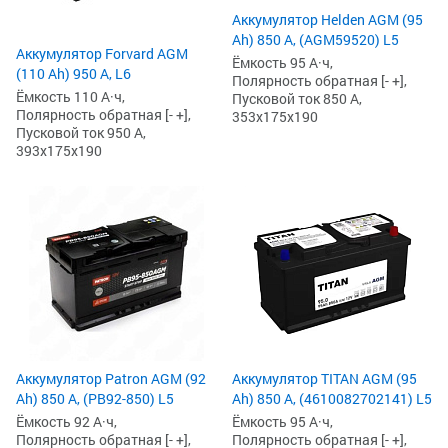
Аккумулятор Helden AGM (95
Ah) 850 А, (AGM59520) L5
Аккумулятор Forvard AGM
Ёмкость 95 А·ч,
(110 Ah) 950 А, L6
Полярность обратная [- +],
Ёмкость 110 А·ч,
Пусковой ток 850 А,
Полярность обратная [- +],
353x175x190
Пусковой ток 950 А,
393x175x190
Аккумулятор Patron AGM (92
Аккумулятор TITAN AGM (95
Ah) 850 А, (PB92-850) L5
Ah) 850 А, (4610082702141) L5
Ёмкость 92 А·ч,
Ёмкость 95 А·ч,
Полярность обратная [- +],
Полярность обратная [- +],