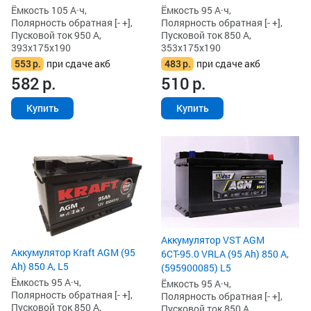
Ёмкость 105 А·ч,
Ёмкость 95 А·ч,
Полярность обратная [- +],
Полярность обратная [- +],
Пусковой ток 950 А,
Пусковой ток 850 А,
393x175x190
353x175x190
553
р.
при сдаче акб
483
р.
при сдаче акб
582
р.
510
р.
Купить
Купить
Аккумулятор VST AGM
Аккумулятор Kraft AGM (95
6СТ-95.0 VRLA (95 Ah) 850 А,
Ah) 850 А, L5
(595900085) L5
Ёмкость 95 А·ч,
Ёмкость 95 А·ч,
Полярность обратная [- +],
Полярность обратная [- +],
Пусковой ток 850 А,
Пусковой ток 850 А,