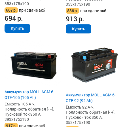
353x175x190
353x175x190
667
р.
при сдаче акб
886
р.
при сдаче акб
694
р.
913
р.
Купить
Купить
Аккумулятор MOLL AGM 6-
Аккумулятор MOLL AGM 6-
QTF-105 (105 Ah)
QTF-92 (92 Ah)
Ёмкость 105 А·ч,
Ёмкость 92 А·ч,
Полярность обратная [- +],
Полярность обратная [- +],
Пусковой ток 950 А,
Пусковой ток 850 А,
393x175x190
353x175x190
917
р.
при сдаче акб