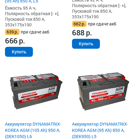
(95 Ah) 850 А, L5
Полярность обратная [- +],
Ёмкость 95 А·ч,
Пусковой ток 850 А,
Полярность обратная [- +],
353x175x190
Пусковой ток 850 А,
662
р.
при сдаче акб
353x175x190
688
р.
639
р.
при сдаче акб
666
р.
Купить
Купить
Аккумулятор DYNAMATRIX-
Аккумулятор DYNAMATRIX-
KOREA AGM (105 Ah) 950 А,
KOREA AGM (95 Ah) 850 А,
(DEK1050) L6
(DEK950) L5