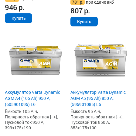
781
р.
при сдаче акб
946
р.
807
р.
Купить
Купить
Аккумулятор Varta Dynamic
Аккумулятор Varta Dynamic
AGM A4 (105 Ah) 950 А,
AGM A5 (95 Ah) 850 А,
(605901095) L6
(595901085) L5
Ёмкость 105 А·ч,
Ёмкость 95 А·ч,
Полярность обратная [- +],
Полярность обратная [- +],
Пусковой ток 950 А,
Пусковой ток 850 А,
393x175x190
353x175x190