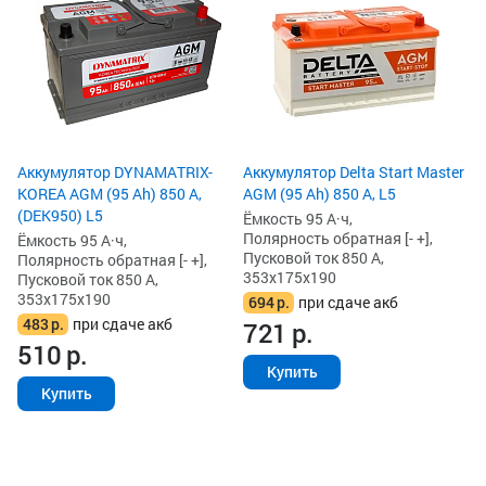
85
Ём
По
Пу
35
6
6
Аккумулятор DYNAMATRIX-
Аккумулятор Delta Start Master
KOREA AGM (95 Ah) 850 А,
AGM (95 Ah) 850 А, L5
(DEK950) L5
Ёмкость 95 А·ч,
Полярность обратная [- +],
Ёмкость 95 А·ч,
Пусковой ток 850 А,
Полярность обратная [- +],
353x175x190
Пусковой ток 850 А,
353x175x190
694
р.
при сдаче акб
483
р.
при сдаче акб
721
р.
510
р.
Купить
Купить