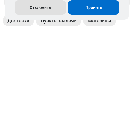
Отклонить
Принять
Доставка
Пункты выдачи
Магазины
Оплата
Безналичный расчет
Прием б/у акб
Информация
Отзывы
Контакты
© 2026. ООО «Аккамулик». 220056, Беларусь, г. Минск,
пр. Независимости, д.199.
УНП 192748524. Зарегистрирован в торговом реестре
№ 369712 от 01.03.2017