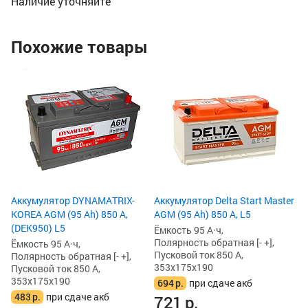
Наличие уточняйте
Похожие товары
Ак
85
Ём
По
Пу
35
6
6
Аккумулятор DYNAMATRIX-
Аккумулятор Delta Start Master
KOREA AGM (95 Ah) 850 А,
AGM (95 Ah) 850 А, L5
(DEK950) L5
Ёмкость 95 А·ч,
Полярность обратная [- +],
Ёмкость 95 А·ч,
Пусковой ток 850 А,
Полярность обратная [- +],
353x175x190
Пусковой ток 850 А,
353x175x190
694
р.
при сдаче акб
483
р.
при сдаче акб
721
р.