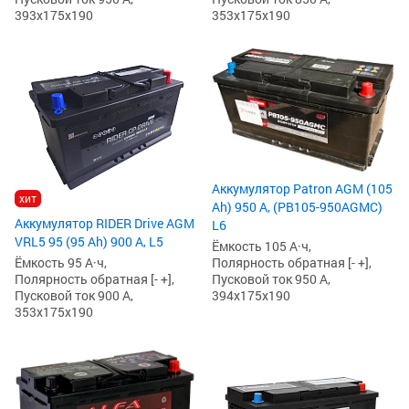
393x175x190
353x175x190
Аккумулятор Patron AGM (105
хит
Ah) 950 А, (PB105-950AGMC)
Аккумулятор RIDER Drive AGM
L6
VRL5 95 (95 Ah) 900 А, L5
Ёмкость 105 А·ч,
Полярность обратная [- +],
Ёмкость 95 А·ч,
Пусковой ток 950 А,
Полярность обратная [- +],
394x175x190
Пусковой ток 900 А,
353x175x190