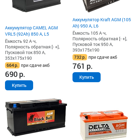
Аккумулятор Kraft AGM (105
Ah) 950 А, L6
Аккумулятор CAMEL AGM
Ёмкость 105 А·ч,
VRL5 (92Ah) 850 А, L5
Полярность обратная [- +],
Ёмкость 92 А·ч,
Пусковой ток 950 А,
Полярность обратная [- +],
393x175x190
Пусковой ток 850 А,
732
р.
при сдаче акб
353x175x190
761
р.
664
р.
при сдаче акб
690
р.
Купить
Купить