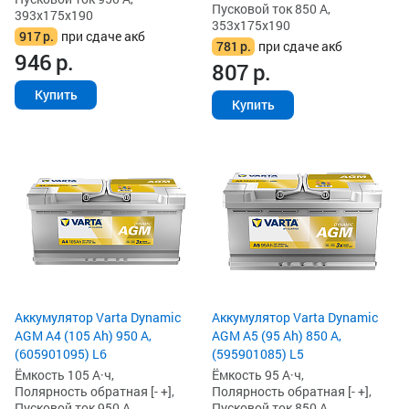
Пусковой ток 850 А,
393x175x190
353x175x190
917
р.
при сдаче акб
781
р.
при сдаче акб
946
р.
807
р.
Купить
Купить
Аккумулятор Varta Dynamic
Аккумулятор Varta Dynamic
AGM A4 (105 Ah) 950 А,
AGM A5 (95 Ah) 850 А,
(605901095) L6
(595901085) L5
Ёмкость 105 А·ч,
Ёмкость 95 А·ч,
Полярность обратная [- +],
Полярность обратная [- +],
Пусковой ток 950 А,
Пусковой ток 850 А,