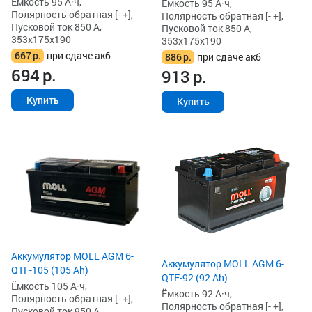
Ёмкость 95 А·ч,
Ёмкость 95 А·ч,
Полярность обратная [- +],
Полярность обратная [- +],
Пусковой ток 850 А,
Пусковой ток 850 А,
353x175x190
353x175x190
667
р.
при сдаче акб
886
р.
при сдаче акб
694
р.
913
р.
Купить
Купить
Аккумулятор MOLL AGM 6-
Аккумулятор MOLL AGM 6-
QTF-105 (105 Ah)
QTF-92 (92 Ah)
Ёмкость 105 А·ч,
Ёмкость 92 А·ч,
Полярность обратная [- +],
Полярность обратная [- +],
Пусковой ток 950 А,