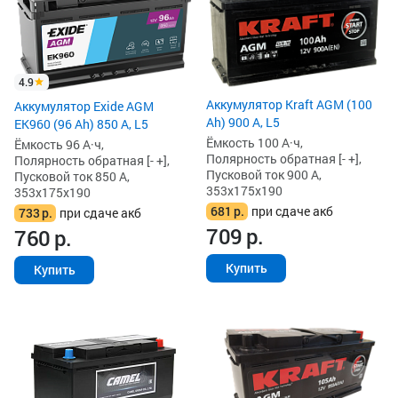
4.9
Аккумулятор Kraft AGM (100
Аккумулятор Exide AGM
Ah) 900 А, L5
EK960 (96 Ah) 850 А, L5
Ёмкость 100 А·ч,
Ёмкость 96 А·ч,
Полярность обратная [- +],
Полярность обратная [- +],
Пусковой ток 900 А,
Пусковой ток 850 А,
353x175x190
353x175x190
681
р.
при сдаче акб
733
р.
при сдаче акб
709
р.
760
р.
Купить
Купить