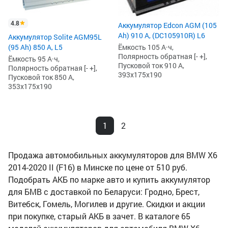
4.8
Аккумулятор Edcon AGM (105
Ah) 910 А, (DC105910R) L6
Аккумулятор Solite AGM95L
(95 Ah) 850 А, L5
Ёмкость 105 А·ч,
Полярность обратная [- +],
Ёмкость 95 А·ч,
Пусковой ток 910 А,
Полярность обратная [- +],
393x175x190
Пусковой ток 850 А,
353x175x190
1
2
Продажа автомобильных аккумуляторов для BMW X6
2014-2020 II (F16) в Минске по цене от 510 руб.
Подобрать АКБ по марке авто и купить аккумулятор
для БМВ с доставкой по Беларуси: Гродно, Брест,
Витебск, Гомель, Могилев и другие. Скидки и акции
при покупке, старый АКБ в зачет. В каталоге 65