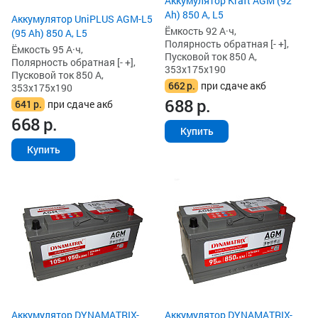
Аккумулятор Kraft AGM (92
Ah) 850 А, L5
Аккумулятор UniPLUS AGM-L5
Ёмкость 92 А·ч,
(95 Ah) 850 А, L5
Полярность обратная [- +],
Ёмкость 95 А·ч,
Пусковой ток 850 А,
Полярность обратная [- +],
353x175x190
Пусковой ток 850 А,
662
р.
при сдаче акб
353x175x190
688
р.
641
р.
при сдаче акб
668
р.
Купить
Купить
Аккумулятор DYNAMATRIX-
Аккумулятор DYNAMATRIX-