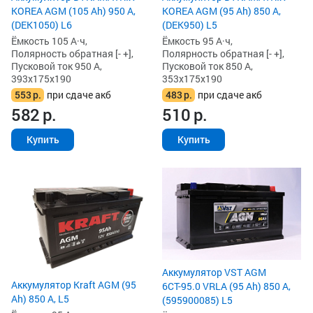
KOREA AGM (105 Ah) 950 А,
KOREA AGM (95 Ah) 850 А,
(DEK1050) L6
(DEK950) L5
Ёмкость 105 А·ч,
Ёмкость 95 А·ч,
Полярность обратная [- +],
Полярность обратная [- +],
Пусковой ток 950 А,
Пусковой ток 850 А,
393x175x190
353x175x190
553
р.
при сдаче акб
483
р.
при сдаче акб
582
р.
510
р.
Купить
Купить
Аккумулятор VST AGM
Аккумулятор Kraft AGM (95
6СТ-95.0 VRLA (95 Ah) 850 А,
Ah) 850 А, L5
(595900085) L5