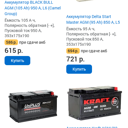
Аккумулятор BLACK BULL
AGM (105 Ah) 950 А, L6 (Camel
Group)
Аккумулятор Delta Start
Ёмкость 105 А·ч,
Master AGM (95 Ah) 850 А, L5
Полярность обратная [- +],
Ёмкость 95 А·ч,
Пусковой ток 950 А,
Полярность обратная [- +],
393x175x190
Пусковой ток 850 А,
586
р.
при сдаче акб
353x175x190
615
р.
694
р.
при сдаче акб
721
р.
Купить
Купить