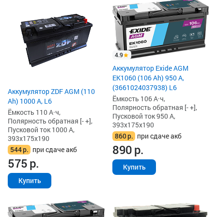
4.9
Аккумулятор Exide AGM
EK1060 (106 Ah) 950 А,
(3661024037938) L6
Аккумулятор ZDF AGM (110
Ёмкость 106 А·ч,
Ah) 1000 А, L6
Полярность обратная [- +],
Ёмкость 110 А·ч,
Пусковой ток 950 А,
Полярность обратная [- +],
393x175x190
Пусковой ток 1000 А,
860
р.
при сдаче акб
393x175x190
890
р.
544
р.
при сдаче акб
575
р.
Купить
Купить