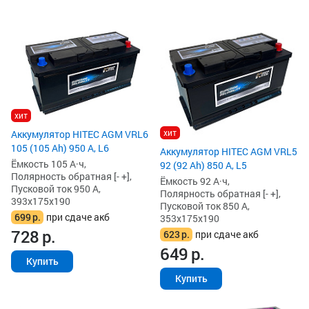
хит
хит
Аккумулятор HITEC AGM VRL6
105 (105 Ah) 950 А, L6
Аккумулятор HITEC AGM VRL5
Ёмкость 105 А·ч,
92 (92 Ah) 850 А, L5
Полярность обратная [- +],
Ёмкость 92 А·ч,
Пусковой ток 950 А,
Полярность обратная [- +],
393x175x190
Пусковой ток 850 А,
699
р.
при сдаче акб
353x175x190
728
р.
623
р.
при сдаче акб
649
р.
Купить
Купить