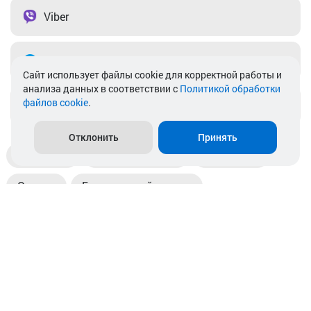
Viber
Telegram
Cайт использует файлы cookie для корректной работы и
анализа данных в соответствии с
Политикой обработки
файлов cookie
.
info@akkamulik.by
Отклонить
Принять
Доставка
Пункты выдачи
Магазины
Оплата
Безналичный расчет
Прием б/у акб
Информация
Отзывы
Контакты
© 2026. ООО «Аккамулик». 220056, Беларусь, г. Минск,
пр. Независимости, д.199.