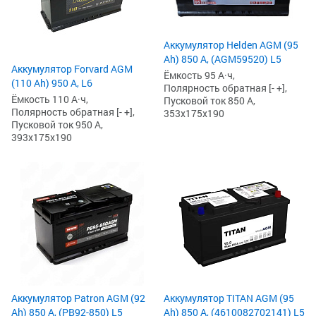
Аккумулятор Helden AGM (95
Ah) 850 А, (AGM59520) L5
Аккумулятор Forvard AGM
Ёмкость 95 А·ч,
(110 Ah) 950 А, L6
Полярность обратная [- +],
Ёмкость 110 А·ч,
Пусковой ток 850 А,
Полярность обратная [- +],
353x175x190
Пусковой ток 950 А,
393x175x190
Аккумулятор Patron AGM (92
Аккумулятор TITAN AGM (95
Ah) 850 А, (PB92-850) L5
Ah) 850 А, (4610082702141) L5