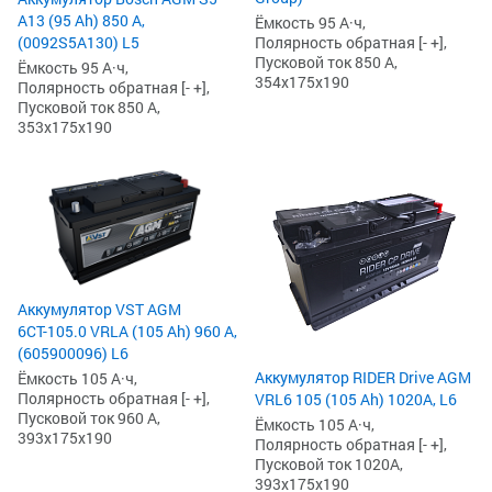
А13 (95 Ah) 850 А,
Ёмкость 95 А·ч,
(0092S5A130) L5
Полярность обратная [- +],
Пусковой ток 850 А,
Ёмкость 95 А·ч,
354x175x190
Полярность обратная [- +],
Пусковой ток 850 А,
353x175x190
Аккумулятор VST AGM
6СТ-105.0 VRLA (105 Ah) 960 А,
(605900096) L6
Аккумулятор RIDER Drive AGM
Ёмкость 105 А·ч,
Полярность обратная [- +],
VRL6 105 (105 Ah) 1020А, L6
Пусковой ток 960 А,
Ёмкость 105 А·ч,
393x175x190
Полярность обратная [- +],
Пусковой ток 1020А,
393x175x190